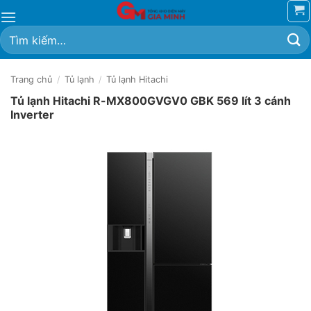
Bỏ
qua
Tìm
nội
kiếm:
dung
Trang chủ
/
Tủ lạnh
/
Tủ lạnh Hitachi
Tủ lạnh Hitachi R-MX800GVGV0 GBK 569 lít 3 cánh
Inverter