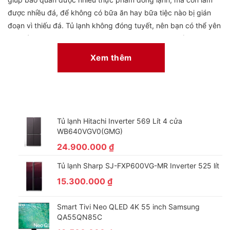
được nhiều đá, để không có bữa ăn hay bữa tiệc nào bị gián
đoạn vì thiếu đá. Tủ lạnh không đóng tuyết, nên bạn có thể yên
tâm sử dụng 100% không gian lưu trữ mà không lo lắng việc
tuyết “xâm chiếm” và khiến tủ chật chội.
Xem thêm
Tủ lạnh Hitachi Inverter 569 Lít 4 cửa
WB640VGV0(GMG)
24.900.000
₫
Tủ lạnh Sharp SJ-FXP600VG-MR Inverter 525 lít
15.300.000
₫
Smart Tivi Neo QLED 4K 55 inch Samsung
QA55QN85C