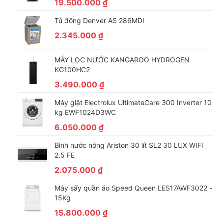
19.500.000
₫
Tủ đông Denver AS 286MDI
Tủ lạnh với công nghệ làm lạnh bằng hệ thống quạt
kép Dual Fan Cooling độc lập cho mỗi ngăn tủ
2.345.000
₫
Hệ thống cánh quạt kép của
tủ lạnh Hitachi
MX800GVGV0
MÁY LỌC NƯỚC KANGAROO HYDROGEN
GBK
sử dụng hai cánh quạt làm lạnh độc lập cho hai ngăn khác
KG100HC2
nhau. Nhờ vậy, năng suất làm lạnh nhanh và mạnh của tủ được
3.490.000
₫
tăng cao hơn, tạo nhiệt độ lạnh thích hợp để bảo quản thực
phẩm.
Máy giặt Electrolux UltimateCare 300 Inverter 10
kg EWF1024D3WC
6.050.000
₫
Bình nước nóng Ariston 30 lít SL2 30 LUX WIFI
2.5 FE
2.075.000
₫
Máy sấy quần áo Speed Queen LES17AWF3022 -
15Kg
15.800.000
₫