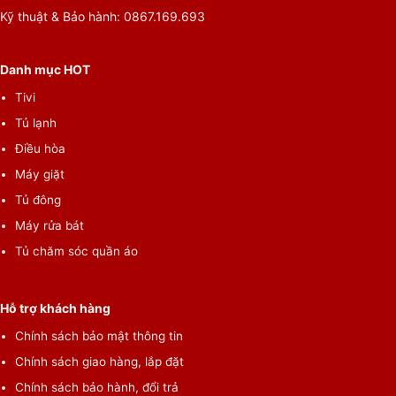
Kỹ thuật & Bảo hành: 0867.169.693
Tủ lạnh được trang bị 2 cảm biến nhiệt Eco ở mỗi
ngăn tủ
Danh mục HOT
Tivi
Tủ lạnh Side By Side Hitachi Inverter này được trang bị hai cảm
biến Eco; 1 cho ngăn đông, 1 cho ngăn lạnh giúp cảm nhận sự
Tủ lạnh
thay đổi nhiệt dộ môi trường bên ngoài cũng như lượng thực
Điều hòa
phẩm bên trong tủ. Từ đó, nó đưa ra chế độ làm lạnh trong tủ
Máy giặt
sao cho phù hợp. Kết hợp với tấm cách nhiệt, cảm biến Eco sẽ
Tủ đông
tăng thêm sự tiết kiệm điện cho bạn.
Máy rửa bát
Tủ chăm sóc quần áo
Hỗ trợ khách hàng
Chính sách bảo mật thông tin
Chính sách giao hàng, lắp đặt
Chính sách bảo hành, đổi trả