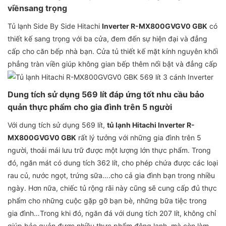
viềnsang trọng
Tủ lạnh Side By Side Hitachi
Inverter R-MX800GVGV0 GBK
có
thiết kế sang trọng với ba cửa, đem đến sự hiện đại và đẳng
cấp cho căn bếp nhà bạn. Cửa tủ thiết kế mặt kính nguyên khối
phẳng tràn viền giúp không gian bếp thêm nổi bật và đẳng cấp
Dung tích sử dụng 569 lít đáp ứng tốt nhu cầu bảo
quản thực phẩm cho gia đình trên 5 người
Với dung tích sử dụng 569 lít,
tủ lạnh Hitachi Inverter
R-
MX800GVGV0 GBK
rất lý tưởng với những gia đình trên 5
người, thoải mái lưu trữ được một lượng lớn thực phẩm. Trong
đó, ngăn mát có dung tích 362 lít, cho phép chứa được các loại
rau củ, nước ngọt, trứng sữa….cho cả gia đình bạn trong nhiều
ngày. Hơn nữa, chiếc tủ rộng rãi này cũng sẽ cung cấp đủ thực
phẩm cho những cuộc gặp gỡ bạn bè, những bữa tiệc trong
gia đình…Trong khi đó, ngăn đá với dung tích 207 lít, không chỉ
giúp bảo quản được nhiều thực phẩm đông lạnh, mà còn làm