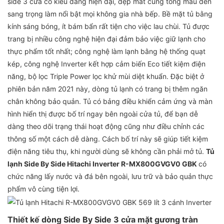
side 3 cửa có kiểu dáng hiện đại, đẹp mắt cùng tông màu đen
sang trọng làm nổi bật mọi không gia nhà bếp. Bề mặt tủ bằng
kính sáng bóng, ít bám bẩn rất tiện cho việc lau chùi. Tủ được
trang bị nhiều công nghệ hiện đại đảm bảo việc giữ lạnh cho
thực phẩm tốt nhất; công nghệ làm lạnh bằng hệ thống quạt
kép, công nghệ Inverter kết hợp cảm biến Eco tiết kiệm điện
năng, bộ lọc Triple Power lọc khử mùi diệt khuẩn. Đặc biệt ở
phiên bản năm 2021 này, dòng tủ lạnh có trang bị thêm ngăn
chân không bảo quản. Tủ có bảng điều khiển cảm ứng và màn
hình hiển thị được bố trí ngay bên ngoài cửa tủ, để bạn dễ
dàng theo dõi trạng thái hoạt động cũng như điều chỉnh các
thông số một cách dễ dàng. Cách bố trí này sẽ giúp tiết kiệm
điện năng tiêu thụ, khi người dùng sẽ không cần phải mở tủ.
Tủ
lạnh Side By Side Hitachi Inverter
R-MX800GVGV0 GBK
có
chức năng lấy nước và đá bên ngoài, lưu trữ và bảo quản thực
phẩm vô cùng tiện lợi.
Thiết kế dòng Side By Side 3 cửa mặt gương tràn