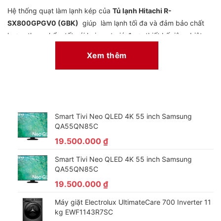
Hệ thống quạt làm lạnh kép của
Tủ lạnh Hitachi R-
SX800GPGV0 (GBK)
giúp làm lạnh tối đa và đảm bảo chất
lượng thực phẩm tốt với hai quạt gió được thiết kế riêng biệt
cho ngăn mát và ngăn đông, việc làm này không chỉ đảm bảo
Xem thêm
các ngăn được làm lạnh một cách thích hợp mà còn giúp tủ
lạnh duy trì độ ẩm tối ưu, thực phẩm tươi ngon và luôn đảm bảo
chất lượng tốt nhất. Hệ Thống Quạt Kép cải tiến mới mang đến
hiệu quả tiết kiệm điện năng tốt hơn và làm lạnh cực mạnh, kết
hợp cùng hai Cảm biến nhiệt Eco được trang bị cho từng ngăn,
Smart Tivi Neo QLED 4K 55 inch Samsung
giúp nhận biết sự thay đổi nhiệt độ tại mọi thời điểm.
QA55QN85C
19.500.000
₫
Smart Tivi Neo QLED 4K 55 inch Samsung
QA55QN85C
19.500.000
₫
Máy giặt Electrolux UltimateCare 700 Inverter 11
kg EWF1143R7SC