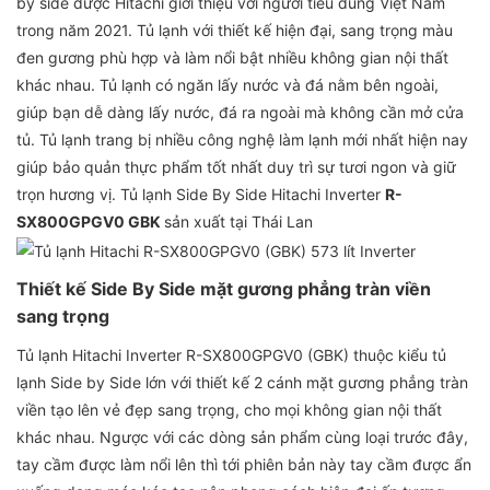
by side được Hitachi giới thiệu với người tiêu dùng Việt Nam
trong năm 2021. Tủ lạnh với thiết kế hiện đại, sang trọng màu
đen gương phù hợp và làm nổi bật nhiều không gian nội thất
khác nhau. Tủ lạnh có ngăn lấy nước và đá nằm bên ngoài,
giúp bạn dễ dàng lấy nước, đá ra ngoài mà không cần mở cửa
tủ. Tủ lạnh trang bị nhiều công nghệ làm lạnh mới nhất hiện nay
giúp bảo quản thực phẩm tốt nhất duy trì sự tươi ngon và giữ
trọn hương vị. Tủ lạnh Side By Side Hitachi Inverter
R-
SX800GPGV0 GBK
sản xuất tại Thái Lan
Thiết kế Side By Side mặt gương phẳng tràn viền
sang trọng
Tủ lạnh Hitachi Inverter R-SX800GPGV0 (GBK) thuộc kiểu tủ
lạnh Side by Side lớn với thiết kế 2 cánh mặt gương phẳng tràn
viền tạo lên vẻ đẹp sang trọng, cho mọi không gian nội thất
khác nhau. Ngược với các dòng sản phẩm cùng loại trước đây,
tay cầm được làm nổi lên thì tới phiên bản này tay cầm được ẩn