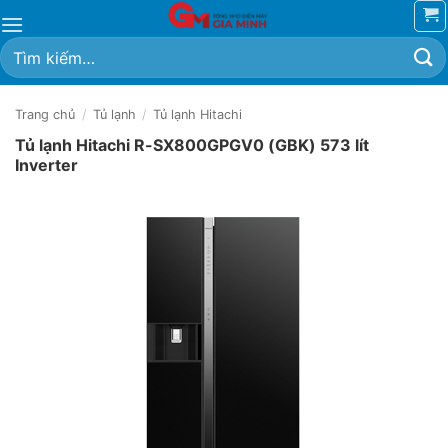
Bỏ
qua
Tìm
nội
kiếm:
dung
Trang chủ
/
Tủ lạnh
/
Tủ lạnh Hitachi
Tủ lạnh Hitachi R-SX800GPGV0 (GBK) 573 lít
Inverter