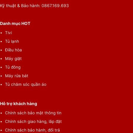
Kỹ thuật & Bảo hành: 0867.169.693
Danh mục HOT
Tivi
Tủ lạnh
Điều hòa
Máy giặt
Tủ đông
Máy rửa bát
Tủ chăm sóc quần áo
Loại bỏ vi khuẩn nấm mốc mùi hôi nhờ bộ lọc Triple
Hỗ trợ khách hàng
Power
Chính sách bảo mật thông tin
Tủ lạnh Hitachi R-SX80
0GPGV0 (GBK)
trang bị bộ lọc Triple
Chính sách giao hàng, lắp đặt
Power giúp loại bỏ các chất gây mùi. Bộ lọc này có chức năng
Chính sách bảo hành, đổi trả