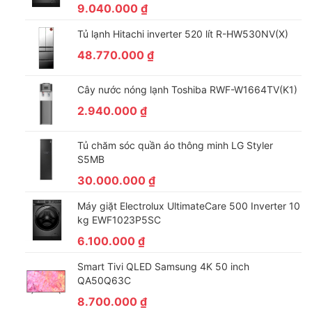
9.040.000
₫
Tủ lạnh Hitachi inverter 520 lít R-HW530NV(X)
48.770.000
₫
Tủ lạnh SX800GPGV2 trang bị cảm biến kép thông
Cây nước nóng lạnh Toshiba RWF-W1664TV(K1)
minh Eco nâng cao hiệu quả tiết kiệm điện
2.940.000
₫
Để hỗ trợ cho tủ lạnh có thể tối ưu hóa năng lượng tốt hơn nữa
thì, chiếc tủ lạnh Side By Side Hitachi Inverter này đã được
Tủ chăm sóc quần áo thông minh LG Styler
trang bị 2 cảm biến nhiệt Eco cho mỗi ngăn tủ: 1 cho ngăn mát,
S5MB
1 cho ngăn lạnh. Hai cảm biến nhận biết sự thay đổi nhiệt độ
30.000.000
₫
cảu tứng ngăn, từ đó điều chỉnh công suất làm việc phù hợp,
tiết kiệm nhất cho bạn.
Máy giặt Electrolux UltimateCare 500 Inverter 10
kg EWF1023P5SC
6.100.000
₫
Smart Tivi QLED Samsung 4K 50 inch
QA50Q63C
8.700.000
₫