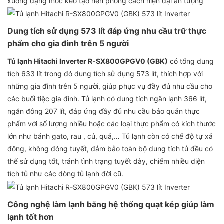
xuống dạng móc kéo tạo nên phong cách hiện đại ấn tượng
Dung tích sử dụng 573 lít đáp ứng nhu cầu trữ thực
phẩm cho gia đình trên 5 người
Tủ lạnh Hitachi Inverter R-SX800GPGV0 (GBK)
có tổng dung
tích 633 lít trong đó dung tích sử dụng 573 lít, thích hợp với
những gia đình trên 5 người, giúp phục vụ đầy đủ nhu cầu cho
các buổi tiệc gia đình. Tủ lạnh có dung tích ngăn lạnh 366 lít,
ngăn đông 207 lít, đáp ứng đầy đủ nhu cầu bảo quản thực
phẩm với số lượng nhiều hoặc các loại thực phẩm có kích thước
lớn như bánh gato, rau , củ, quả,… Tủ lạnh còn có chế độ tự xả
đông, không đóng tuyết, đảm bảo toàn bộ dung tích tủ đều có
thể sử dụng tốt, tránh tình trạng tuyết dày, chiếm nhiều diện
tích tủ như các dòng tủ lạnh đời cũ.
Công nghệ làm lạnh bằng hệ thống quạt kép giúp làm
lạnh tốt hơn