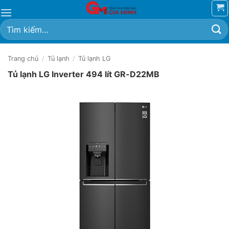
Bỏ
qua
Tìm
nội
kiếm:
dung
Trang chủ
/
Tủ lạnh
/
Tủ lạnh LG
Tủ lạnh LG Inverter 494 lít GR-D22MB