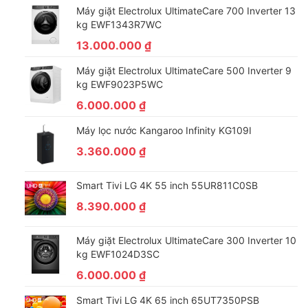
Máy giặt Electrolux UltimateCare 700 Inverter 13
không những
loại bỏ triệt để vi khuẩn trong khoang tủ
mà còn
kg EWF1343R7WC
có tính năng
lọc sạch mùi hôi, mang lại bầu không khí trong
13.000.000
₫
lành
cho chiếc tủ.
Máy giặt Electrolux UltimateCare 500 Inverter 9
kg EWF9023P5WC
6.000.000
₫
Máy lọc nước Kangaroo Infinity KG109I
3.360.000
₫
Smart Tivi LG 4K 55 inch 55UR811C0SB
8.390.000
₫
Máy giặt Electrolux UltimateCare 300 Inverter 10
*Hình ảnh chỉ mang tính chất minh hoạ
kg EWF1024D3SC
Rau củ tươi ngon với ngăn rau cân bằng ẩm Big Fresh
6.000.000
₫
Zone
Smart Tivi LG 4K 65 inch 65UT7350PSB