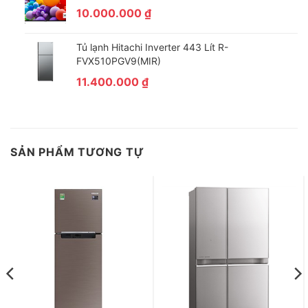
Với 2 ngăn rau lớn Big Fresh Zone, bạn có thể thoải mái cất trữ
10.000.000
₫
và phân loại một lượng lớn rau củ quả mà vẫn không lo thực
phẩm nhanh hư hỏng bởi khả năng cấp ẩm đặc biệt, giữ trọn vị
Tủ lạnh Hitachi Inverter 443 Lít R-
tươi ngon.
FVX510PGV9(MIR)
11.400.000
₫
SẢN PHẨM TƯƠNG TỰ
*Hình ảnh chỉ mang tính chất minh hoạ
Khay để đồ rộng, chất liệu kính chịu lực bền bỉ
Chiếc tủ lạnh LG này được thiết kế với khay để đồ rộng bằng