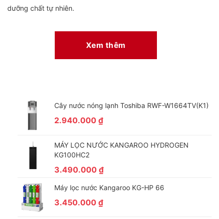
dưỡng chất tự nhiên.
Xem thêm
Cây nước nóng lạnh Toshiba RWF-W1664TV(K1)
2.940.000
₫
MÁY LỌC NƯỚC KANGAROO HYDROGEN
*Hình ảnh chỉ mang tính chất minh hoạ
KG100HC2
Lọc sạch vi khuẩn, khử mùi hôi với bộ lọc Hygiene
3.490.000
₫
Fresh+
Máy lọc nước Kangaroo KG-HP 66
Bộ lọc không khí Hygiene Fresh+ hoạt động với 5 tấm lọc có
3.450.000
₫
cấp độ và chức năng khác nhau, cùng với bộ cánh quạt
chuyên dụng để thúc đẩy lưu thông không khí. Công nghệ