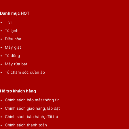
Hệ thống làm đá với thể tích nhỏ gọn tối ưu, được lắp đặt sát
vào cửa tủ, khiến không gian để đồ được mở rộng hơn, vẫn có
Danh mục HOT
thể cất đồ ở cửa. Ngoài ra, hộp đựng nước bên trong tủ có thể
Tivi
tháo lắp để tiếp nước dễ dàng, người dùng không cần phải nối
Tủ lạnh
với đường nước máy để làm đá và nước.
Điều hòa
Máy giặt
Tủ đông
Máy rửa bát
Tủ chăm sóc quần áo
Hỗ trợ khách hàng
Chính sách bảo mật thông tin
Chính sách giao hàng, lắp đặt
*Hình ảnh chỉ mang tính chất minh hoạ
Chính sách bảo hành, đổi trả
Dung tích sử dụng lớn 494 lít, phù hợp cho gia đình
Chính sách thanh toán