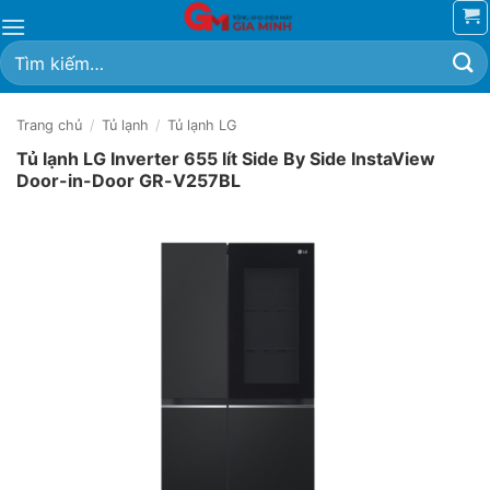
Bỏ
qua
Tìm
nội
kiếm:
dung
Trang chủ
/
Tủ lạnh
/
Tủ lạnh LG
Tủ lạnh LG Inverter 655 lít Side By Side InstaView
Door-in-Door GR-V257BL