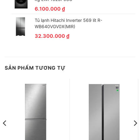
trong thời gian ngắn, thực phẩm có độ tươi ấn tượng.
6.100.000
₫
–
Ngăn rau củ cân bằng ẩm lưới mắt cáo 2 chế độ Fresh
Balancer
: ngăn chứa này được thiết kế thêm tấm lưới mắt cáo
Tủ lạnh Hitachi Inverter 569 lít R-
có tác dụng giữ lại hơi nước từ rau củ quả ở các ô mắt cáo khi
WB640VGV0X(MIR)
bạn gạt qua chế độ Vegetables thì khí lạnh chỉ di chuyển ở
32.300.000
₫
ngoài ngăn giúp tránh làm mất độ ẩm của rau củ. Còn khi bạn
gạt sang chế độ Fruit thì các ô lưới mắt cáo sẽ di chuyển để khí
lạnh bên ngoài len lỏi vào trong ngăn chứa giúp giữ trái cây tươi
lâu.
SẢN PHẨM TƯƠNG TỰ