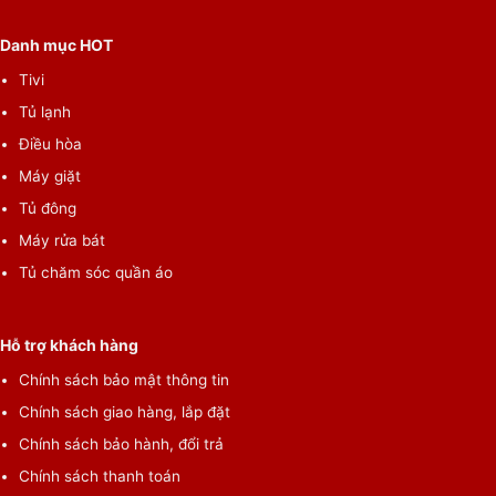
Tiện ích
– Cửa phụ InstaView Door-in-Door: một thiết kế hữu ích cho
Danh mục HOT
người dùng khi chỉ cần gõ nhẹ vào bề mặt cửa 2 lần là bạn có
Tivi
thể nhìn xuyên qua cửa kính thấy rõ từng món đồ đặt bên trong
Tủ lạnh
với tiết diện mặt kính trong suốt gia tăng tới 25%. Vì không cần
Điều hòa
mở cửa tủ lạnh ra như các mẫu tủ thông thường khác nên giúp
Máy giặt
giảm thoát hơi lạnh lên đến 41%.
Tủ đông
Máy rửa bát
Tủ chăm sóc quần áo
Hỗ trợ khách hàng
Chính sách bảo mật thông tin
Chính sách giao hàng, lắp đặt
Chính sách bảo hành, đổi trả
*Hình ảnh chỉ mang tính chất minh họa sản phẩm
Chính sách thanh toán
–
Chẩn đoán lỗi thông minh Smart Diagnosis
: tính năng gửi