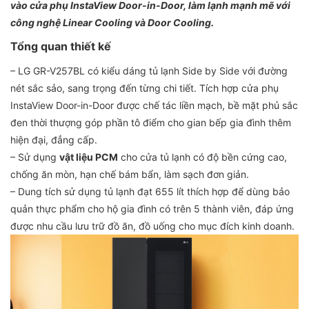
vào cửa phụ InstaView Door-in-Door, làm lạnh mạnh mẽ với
công nghệ Linear Cooling và Door Cooling.
Tổng quan thiết kế
– LG GR-V257BL có kiểu dáng tủ lạnh Side by Side với đường
nét sắc sảo, sang trọng đến từng chi tiết. Tích hợp cửa phụ
InstaView Door-in-Door được chế tác liền mạch, bề mặt phủ sắc
đen thời thượng góp phần tô điểm cho gian bếp gia đình thêm
hiện đại, đẳng cấp.
– Sử dụng
vật liệu PCM
cho cửa tủ lạnh có độ bền cứng cao,
chống ăn mòn, hạn chế bám bẩn, làm sạch đơn giản.
– Dung tích sử dụng tủ lạnh đạt 655 lít thích hợp để dùng bảo
quản thực phẩm cho hộ gia đình có trên 5 thành viên, đáp ứng
được nhu cầu lưu trữ đồ ăn, đồ uống cho mục đích kinh doanh.