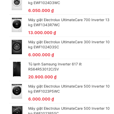
kg EWF1024D3WC
6.050.000
₫
Máy giặt Electrolux UltimateCare 700 Inverter 13
kg EWF1343R7WC
13.000.000
₫
Máy giặt Electrolux UltimateCare 300 Inverter 10
kg EWF1024D3SC
6.000.000
₫
*Hình ảnh chỉ mang tính chất minh họa sản phẩm
Tủ lạnh Samsung Inverter 617 lít
Công nghệ làm lạnh + Công nghệ bảo quản thực
RS64R53012C/SV
phẩm
20.900.000
₫
–
Linear Cooling
: là công nghệ cho hiệu quả hạn chế sự biến
Máy giặt Electrolux UltimateCare 500 Inverter 10
động của nhiệt độ giúp giữ cho đồ ăn của bạn tươi ngon đến 7
kg EWF1023P5WC
ngày.
6.000.000
₫
– Door Cooling: hệ thống tạo hơi lạnh ở cửa tủ đảm bảo hiệu
suất làm lạnh đều hơn, nhanh hơn cho đồ uống được làm lạnh
Máy giặt Electrolux UltimateCare 500 Inverter 10
kg EWF1023P5SC