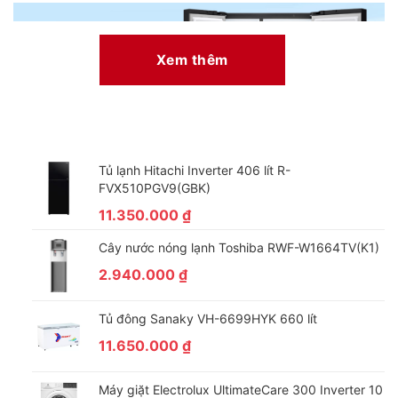
Xem thêm
Tủ lạnh Hitachi Inverter 406 lít R-
FVX510PGV9(GBK)
11.350.000
₫
*Hình ảnh chỉ mang tính chất minh họa sản phẩm
Cây nước nóng lạnh Toshiba RWF-W1664TV(K1)
Công nghệ tiết kiệm điện
2.940.000
₫
– Trang bị công nghệ Linear Inverter có khả năng kiểm soát
nhiệt độ tối ưu mà tủ lạnh không phải hoạt động quá nhiều, hạn
Tủ đông Sanaky VH-6699HYK 660 lít
chế tiếng ồn, tạo môi trường bảo quản thực phẩm lý tưởng
11.650.000
₫
đồng thời giúp tiết kiệm điện năng hiệu quả.
– Mức tiêu thụ điện năng ~ 1.83 kW/ngày.
Máy giặt Electrolux UltimateCare 300 Inverter 10