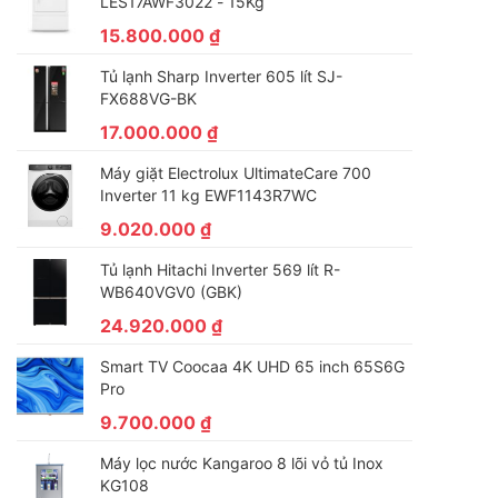
LES17AWF3022 - 15Kg
15.800.000
₫
Tủ lạnh Sharp Inverter 605 lít SJ-
FX688VG-BK
17.000.000
₫
Máy giặt Electrolux UltimateCare 700
Inverter 11 kg EWF1143R7WC
9.020.000
₫
Tủ lạnh Hitachi Inverter 569 lít R-
WB640VGV0 (GBK)
24.920.000
₫
Smart TV Coocaa 4K UHD 65 inch 65S6G
Pro
9.700.000
₫
Máy lọc nước Kangaroo 8 lõi vỏ tủ Inox
KG108