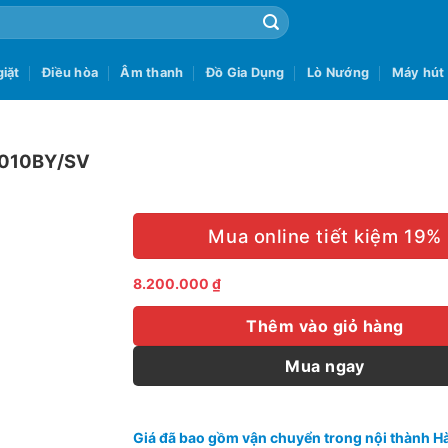
iặt
Điều hòa
Âm thanh
Đồ Gia Dụng
Lò Nướng
Máy hút
N4010BY/SV
Mua online tiết kiệm 19%
8.200.000
₫
Thêm vào giỏ hàng
Mua ngay
Giá đã bao gồm vận chuyển trong nội thành Hà