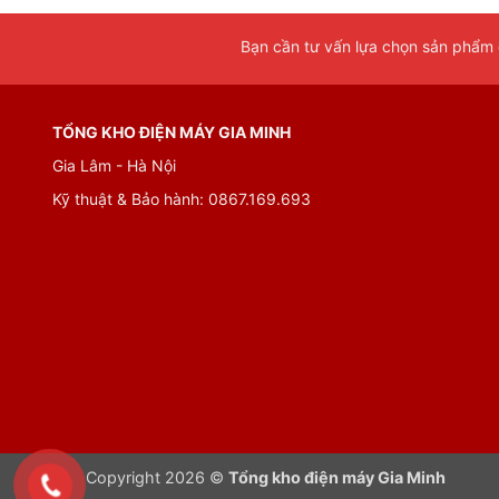
Bạn cần tư vấn lựa chọn sản phẩm đ
TỔNG KHO ĐIỆN MÁY GIA MINH
Tủ lạnh Samsung Inverter 280 lít RB27N4010BY/SV có th
Gia Lâm - Hà Nội
bạn với mặt gương mờ màu đen đẹp mắt.
Kỹ thuật & Bảo hành: 0867.169.693
Dung tích 280 lít phù hợp cho gia từ từ 2 đến 3 
Copyright 2026 ©
Tổng kho điện máy Gia Minh