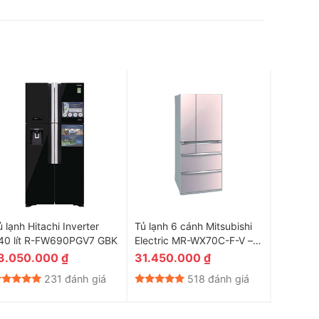
ủ lạnh Hitachi Inverter
Tủ lạnh 6 cánh Mitsubishi
Tủ Lạnh 
40 lít R-FW690PGV7 GBK
Electric MR-WX70C-F-V –
EUM050
694 Lít
3.050.000
₫
31.450.000
₫
2.545
231 đánh giá
518 đánh giá