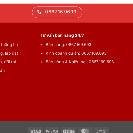
0867.16.9693
Tư vấn bán hàng 24/7
thông tin
Bán hàng: 0867.169.693
g, lắp đặt
Kinh doanh dự án: 0867.169.693
, đổi trả
Bảo hành & Khiếu nại: 0867.169.693
oán
Visa
PayPal
Stripe
MasterCard
Cash