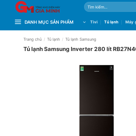
Bỏ
Tìm
qua
kiếm:
nội
DANH MỤC SẢN PHẨM
Tivi
Tủ lạnh
Máy g
dung
Trang chủ
/
Tủ lạnh
/
Tủ lạnh Samsung
Tủ lạnh Samsung Inverter 280 lít RB27