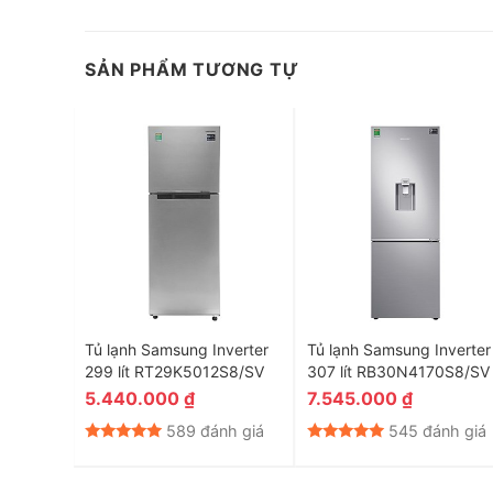
Bạn có thể di chuyển khay đá để điều chỉnh không gian
nhất.
SẢN PHẨM TƯƠNG TỰ
Thiết kế đơn giản nhưng đẹp mắt, hiện đại
nverter
Tủ lạnh Samsung Inverter
Tủ lạnh Samsung Inverter
1BS/SV
299 lít RT29K5012S8/SV
307 lít RB30N4170S8/SV
5.440.000
₫
7.545.000
₫
nh giá
589 đánh giá
545 đánh giá