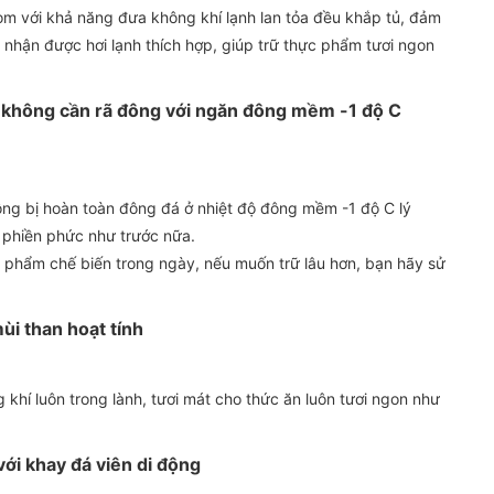
òm với khả năng đưa không khí lạnh lan tỏa đều khắp tủ, đảm
nhận được hơi lạnh thích hợp, giúp trữ thực phẩm tươi ngon
ày không cần rã đông với ngăn đông mềm -1 độ C
g bị hoàn toàn đông đá ở nhiệt độ đông mềm -1 độ C lý
 phiền phức như trước nữa.
 phẩm chế biến trong ngày, nếu muốn trữ lâu hơn, bạn hãy sử
ùi than hoạt tính
g khí luôn trong lành, tươi mát cho thức ăn luôn tươi ngon như
với khay đá viên di động