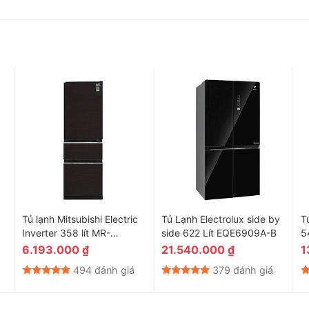
 trên ngăn đông cho phù hợp với nhu cầu sử dụng của bạn
Tủ lạnh Mitsubishi Electric
Tủ Lạnh Electrolux side by
T
Inverter 358 lít MR-
side 622 Lít EQE6909A-B
5
CX46EJ-BRW-V
6.193.000
₫
21.540.000
₫
1
494 đánh giá
379 đánh giá