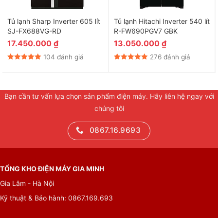
Tủ lạnh Sharp Inverter 605 lít
Tủ lạnh Hitachi Inverter 540 lít
SJ-FX688VG-RD
R-FW690PGV7 GBK
17.450.000
₫
13.050.000
₫
104 đánh giá
276 đánh giá
Bạn cần tư vấn lựa chọn sản phẩm điện máy. Hãy liên hệ ngay với
chúng tôi
0867.16.9693
TỔNG KHO ĐIỆN MÁY GIA MINH
Gia Lâm - Hà Nội
Kỹ thuật & Bảo hành: 0867.169.693