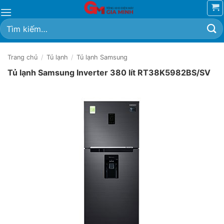
Bỏ
qua
Tìm
nội
kiếm:
dung
Trang chủ
/
Tủ lạnh
/
Tủ lạnh Samsung
Tủ lạnh Samsung Inverter 380 lít RT38K5982BS/SV