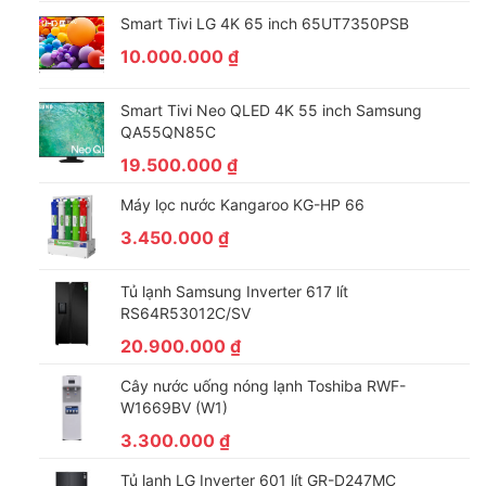
Smart Tivi LG 4K 65 inch 65UT7350PSB
10.000.000
₫
Smart Tivi Neo QLED 4K 55 inch Samsung
QA55QN85C
19.500.000
₫
Máy lọc nước Kangaroo KG-HP 66
3.450.000
₫
Ngăn rau củ Big Box giữ ẩm tối ưu
Tủ lạnh Samsung Inverter 617 lít
RS64R53012C/SV
20.900.000
₫
Cây nước uống nóng lạnh Toshiba RWF-
W1669BV (W1)
3.300.000
₫
Tủ lạnh LG Inverter 601 lít GR-D247MC