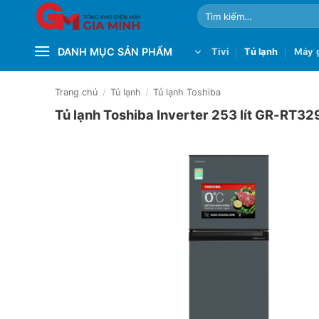
Bỏ
Tìm
qua
kiếm:
nội
DANH MỤC SẢN PHẨM
Tivi
Tủ lạnh
Máy g
dung
Trang chủ
/
Tủ lạnh
/
Tủ lạnh Toshiba
Tủ lạnh Toshiba Inverter 253 lít GR-R