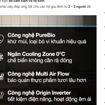
ho bạn
dễ cầm nắm và vệ sinh
.
erter này đáp ứng tốt cho các hộ gia đình từ
2 – 3 người
để