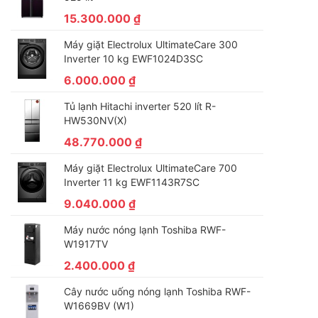
15.300.000
₫
Máy giặt Electrolux UltimateCare 300
Inverter 10 kg EWF1024D3SC
6.000.000
₫
Tủ lạnh Hitachi inverter 520 lít R-
HW530NV(X)
48.770.000
₫
Máy giặt Electrolux UltimateCare 700
Inverter 11 kg EWF1143R7SC
9.040.000
₫
Máy nước nóng lạnh Toshiba RWF-
W1917TV
2.400.000
₫
Cây nước uống nóng lạnh Toshiba RWF-
W1669BV (W1)