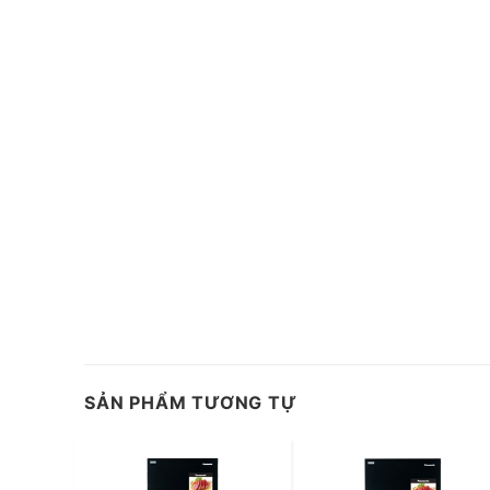
*Hình ảnh chỉ mang tính chất minh họa
Công nghệ làm lạnh + Công nghệ bảo quản thự
– Công nghệ làm lạnh đa chiều: Giúp tỏa khí lạnh đều 
quản thực phẩm tươi ngon
hơn.
–
Công nghệ Multi Air Flow
:
Phân bổ và tỏa đều khí lạnh
không đồng đều giữa các ngăn
và góp phần kéo dài thờ
–
Ngăn Cooling Zone 0°C
: Giúp
cấp đông bề mặt thực 
tươi ngon
và tạo điều kiện cho bạn
chế biến thực phẩm 
những thế, ngăn đông mềm này còn phù hợp để bảo quả
hay các loại đồ uống rất tiện lợi ở
nhiệt độ 0°C
ổn định.
SẢN PHẨM TƯƠNG TỰ