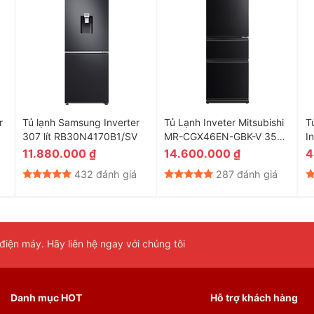
r
Tủ lạnh Samsung Inverter
Tủ Lạnh Inveter Mitsubishi
T
307 lít RB30N4170B1/SV
MR-CGX46EN-GBK-V 358
I
Lít
F
11.880.000
₫
14.600.000
₫
4
432 đánh giá
287 đánh giá
 khả năng
diệt khuẩn mạnh mẽ và khử mùi hôi triệt để
từ thực
iện máy. Hãy liên hệ ngay với chúng tôi
p cho không gian bên trong tủ lạnh Toshiba luôn
sạch sẽ và
tốt hơn.
Danh mục HOT
Hỗ trợ khách hàng