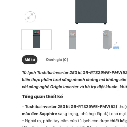
Mô tả
Đánh giá (0)
Tủ lạnh Toshiba Inverter 253 lít GR-RT329WE-PMV(52
biến thực phẩm tươi sống nhanh chóng mà không cần ch
với công nghệ Origin Inverter và hỗ trợ diệt khuẩn, k
Tổng quan thiết kế
–
Toshiba Inverter 253 lít GR-RT329WE-PMV(52)
thuộc
màu đen Sapphire
sang trọng, phù hợp lắp đặt cho mọi
– Ngoài ra, phần tay cầm cửa tủ lạnh còn được
thiết kế