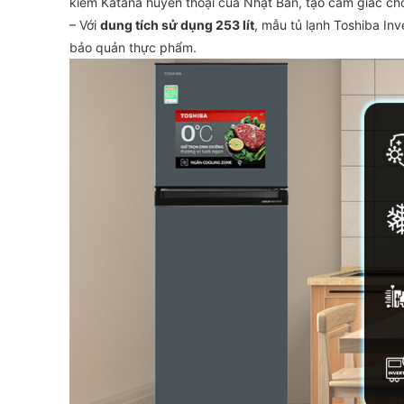
kiếm Katana huyền thoại của Nhật Bản, tạo cảm giác c
– Với
dung tích sử dụng 253 lít
, mẫu tủ lạnh Toshiba Inv
bảo quản thực phẩm.