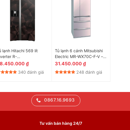
ủ lạnh Hitachi 569 lít
Tủ lạnh 6 cánh Mitsubishi
Tủ lạnh 
nverter R-
Electric MR-WX70C-F-V –
602 lít
M800XAGGV9X GBZ
694 Lít
8.450.000
₫
31.450.000
₫
33.35
340 đánh giá
248 đánh giá
0867.16.9693
Tư vấn bán hàng 24/7