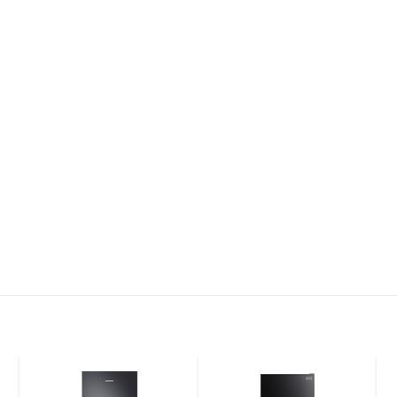
c phẩm
khắp các khoang tủ, góp phần
duy trì nhiệt độ ổn định và bảo
 khắp mọi vị trí
tại các ngăn tủ lạnh,
giảm thiểu tình trạng
i gian bảo quản thực phẩm lâu hơn.
phẩm tươi sống
như thịt cá một cách nhanh chóng,
duy trì độ
lập tức
mà không cần phải chờ quá lâu để rã đông. Không
n các loại thực phẩm mềm (như phô mai, sữa chua), mỹ phẩm