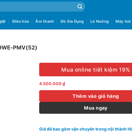
iặt
Điều hòa
Âm thanh
Đồ Gia Dụng
Lò Nướng
Máy hút
T329WE-PMV(52)
Mua online tiết kiệm 19%
4.500.000
₫
Thêm vào giỏ hàng
Mua ngay
Giá đã bao gồm vận chuyển trong nội thành Hà