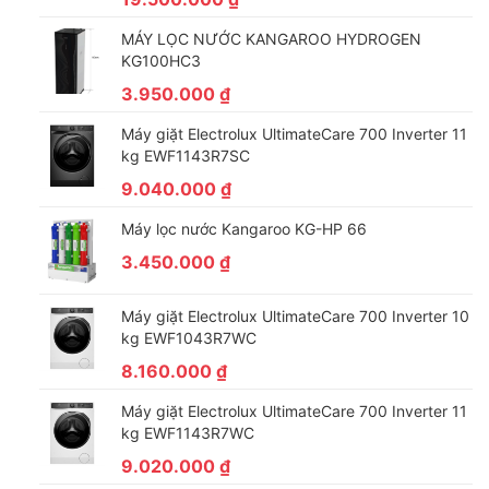
Ngăn rau quả chỉnh ẩm
MÁY LỌC NƯỚC KANGAROO HYDROGEN
KG100HC3
3.950.000
₫
Máy giặt Electrolux UltimateCare 700 Inverter 11
kg EWF1143R7SC
9.040.000
₫
Máy lọc nước Kangaroo KG-HP 66
3.450.000
₫
Máy giặt Electrolux UltimateCare 700 Inverter 10
kg EWF1043R7WC
8.160.000
₫
Tủ lạnh Toshiba Inverter 338 lít trang bị ngăn rau quả tùy chỉnh
độ ẩm phù hợp nhất cho từng loại thực phẩm giúp rau quả giữ
Máy giặt Electrolux UltimateCare 700 Inverter 11
kg EWF1143R7WC
được nhiều dưỡng chất.
9.020.000
₫
Bảng điều khiển tùy chỉnh dễ dàng