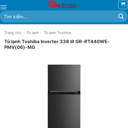
Bỏ
qua
Tìm
nội
kiếm:
dung
Trang chủ
/
Tủ lạnh
/
Tủ lạnh Toshiba
Tủ lạnh Toshiba Inverter 338 lít GR-RT440WE-
PMV(06)-MG