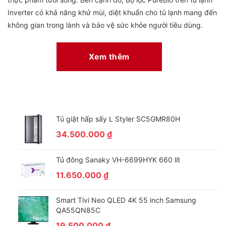
Inverter có khả năng khử mùi, diệt khuẩn cho tủ lạnh mang đến
không gian trong lành và bảo vệ sức khỏe người tiêu dùng.
Ngăn Cooling Zone bảo quản thịt cá hiệu quả
Xem thêm
Tủ giặt hấp sấy L Styler SC5GMR80H
34.500.000
₫
Tủ đông Sanaky VH-6699HYK 660 lít
11.650.000
₫
Smart Tivi Neo QLED 4K 55 inch Samsung
Ngăn COOLING ZONE trên tủ lạnh Toshiba Inverter giúp bảo
QA55QN85C
quản thịt cá 1 đến 2 ngày mà không cần rã đông giúp thịt cá
19.500.000
₫
giữ nguyên hương vị và được chế biến thuận tiện hơn.