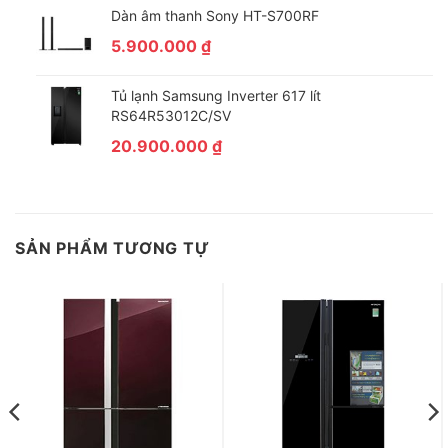
Dàn âm thanh Sony HT-S700RF
5.900.000
₫
Tủ lạnh Samsung Inverter 617 lít
RS64R53012C/SV
20.900.000
₫
SẢN PHẨM TƯƠNG TỰ
Tủ lạnh Toshiba Inverter 338 lít GR-RT440WE-PMV(06)-MG có
Bảng điều khiển tinh tế nằm gọn bên góc phải giúp người dùng
dễ dàng điều chỉnh. Hệ thống đèn LED tiết kiệm điện chiếu đa
hướng dễ dàng quan sát vị trí và tình trạng thực phẩm trong tủ
lạnh.
Lựa chọn dung tích tủ lạnh theo nhu cầu sử dụng