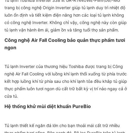
Tủ lạnh Toshiba Inverter 338 lít GR-RT440WE-PMV(06)-MG
trang bị công nghệ Origin Inverter giúp tủ lạnh duy trì nhiệt độ
luôn ổn định và tiết kiệm điện năng hơn các loại tủ lạnh không
có công nghệ Inverter. Không chỉ vậy, công nghệ này còn giúp
tủ lạnh vận hành êm ái, giảm ồn và tăng tuổi thọ sản phẩm.
Công nghệ Air Fall Cooling bảo quản thực phẩm tươi
ngon
Tủ lạnh Inverter của thương hiệu Toshiba được trang bị Công
nghệ Air Fall Cooling với luồng khí lạnh thổi xuống từ phía trước
kết hợp luồng khí từ phía sau cho khí lạnh tỏa đều khắp tủ giúp
thực phẩm luôn tươi ngon dù cất trữ bất kỳ vị trí nào ngay cả ở
cửa tủ.
Hệ thống khử mùi diệt khuẩn PureBio
Tủ lạnh thiết kế ngăn đá lớn cho bạn thoải mái cất trữ nhiều
thực phẩm tươi sống. Bên cạnh đó, Bộ lọc PureBio trên tủ lạnh