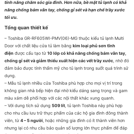
tính năng chăm sóc gia đình. Hơn nữa, bề mặt tủ lạnh có khả
năng chống bám vân tay, chống gỉ sét và hạn chế trầy xước
tối ưu.
Tổng quan thiết kế
– Toshiba GR-RF605WI-PMV(06)-MG thuộc kiểu tủ lạnh Multi
Door với chất liệu cửa tủ làm bằng
kim loại phủ sơn tĩnh
điện
được cấu tạo từ
10 lớp có khả năng chống bám vân tay,
chống gỉ sét và giảm thiểu xuất hiện các vết trầy xước
, nhờ đó
đảm bảo được tính thẩm mỹ cho tủ lạnh trong suốt quá trình sử
dụng.
– Mẫu tủ lạnh nhiều cửa Toshiba phù hợp cho mọi vị trí trong
không gian nhà bếp hiện đại nhờ kiểu dáng sang trọng và gam
màu xám dễ phối hợp với các nội thất khác xung quanh.
– Với dung tích sử dụng
509 lít
, tủ lạnh Toshiba này phù hợp
cho nhu cầu lưu trữ thực phẩm của các hộ gia đình đông thành
viên, từ
4 – 5 người
, hoặc những gia đình có ít thành viên hơn
nhưng lại có nhu cầu bảo quản số lượng lớn thực phẩm để đáp