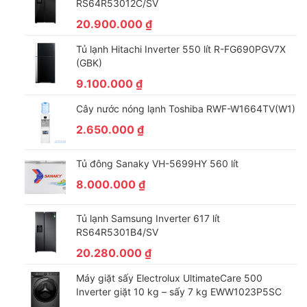
RS64R53012C/SV
20.900.000
₫
Tủ lạnh Hitachi Inverter 550 lít R-FG690PGV7X
(GBK)
9.100.000
₫
Công nghệ tiết kiệm điện
Cây nước nóng lạnh Toshiba RWF-W1664TV(W1)
Công nghệ Origin Inverter: Có khả năng điều khiển máy nén và
2.650.000
₫
quạt Inverter phối hợp nhịp nhàng với nhau, vừa mang lại hiệu
quả tiết kiệm điện, vừa duy trì được nhiệt độ ổn định bên trong
Tủ đông Sanaky VH-5699HY 560 lít
tủ và giảm thiểu tiếng ồn phát ra trong suốt quá trình vận hành.
8.000.000
₫
Tủ lạnh Samsung Inverter 617 lít
RS64R5301B4/SV
20.280.000
₫
Máy giặt sấy Electrolux UltimateCare 500
Inverter giặt 10 kg – sấy 7 kg EWW1023P5SC