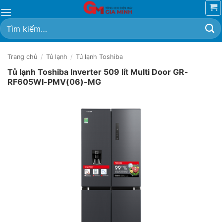
Bỏ
qua
Tìm
nội
kiếm:
dung
Trang chủ
/
Tủ lạnh
/
Tủ lạnh Toshiba
Tủ lạnh Toshiba Inverter 509 lít Multi Door GR-
RF605WI-PMV(06)-MG