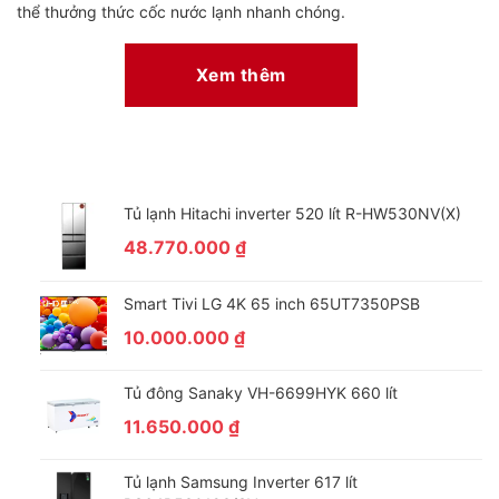
thể thưởng thức cốc nước lạnh nhanh chóng.
–
Ngăn rau củ Moisture Zone
: Giúp
tăng cường và duy trì độ
ẩm
phù hợp, nhờ đó giữ được độ tươi ngon của rau củ quả,
Xem thêm
tránh tình trạng bị úng hoặc bị héo trong suốt thời gian bảo
quản.
–
Ngăn rau củ Flexible Zone
: Có thể
chuyển đổi nhiệt độ linh
hoạt giữa 3 chế độ
giúp duy trì được hương vị và độ tươi ngon
vốn có của các loại rau củ quả.
Tủ lạnh Hitachi inverter 520 lít R-HW530NV(X)
Ngăn đá
48.770.000
₫
– Dung tích ngăn đá đạt
170 lít
, trong đó gồm có
2 hộc ngăn
Smart Tivi LG 4K 65 inch 65UT7350PSB
đá, 3 ngăn chứa và 1 ngăn khay làm đá viên
.
10.000.000
₫
–
Hộp đá được thiết kế kiểu di động
, có thể tháo rời để thuận
tiện cho việc sử dụng của người dùng.
Tủ đông Sanaky VH-6699HYK 660 lít
11.650.000
₫
Tủ lạnh Samsung Inverter 617 lít