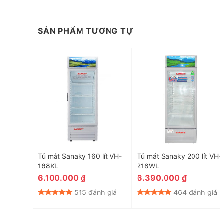
SẢN PHẨM TƯƠNG TỰ
VERTER
Tủ mát Sanaky 160 lít VH-
Tủ mát Sanaky 200 lít VH
168KL
218WL
6.100.000
₫
6.390.000
₫
h giá
515 đánh giá
464 đánh giá