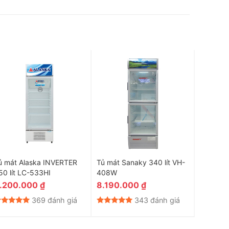
ủ mát Alaska INVERTER
Tủ mát Sanaky 340 lít VH-
Tủ mát A
50 lít LC-533HI
408W
.200.000
₫
8.190.000
₫
3.500
369 đánh giá
343 đánh giá