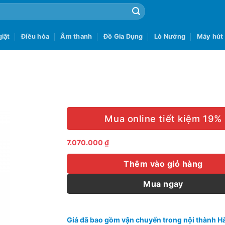
iặt
Điều hòa
Âm thanh
Đồ Gia Dụng
Lò Nướng
Máy hút
Mua online tiết kiệm 19%
7.070.000
₫
Thêm vào giỏ hàng
Mua ngay
Giá đã bao gồm vận chuyển trong nội thành Hà