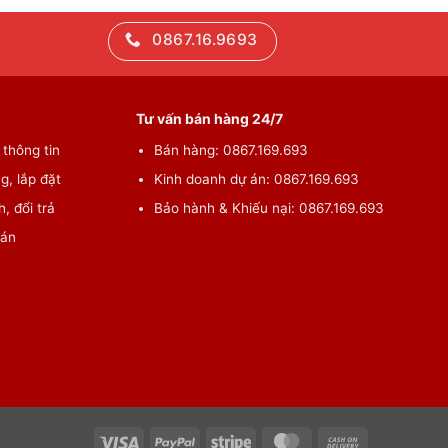
0867.16.9693
Tư vấn bán hàng 24/7
thông tin
Bán hàng: 0867.169.693
g, lắp đặt
Kinh doanh dự án: 0867.169.693
, đổi trả
Bảo hành & Khiếu nại: 0867.169.693
oán
Visa
PayPal
Stripe
MasterCard
Cash