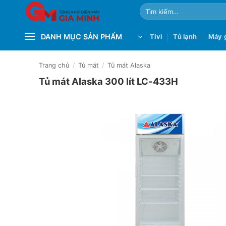
Bỏ
Tìm
qua
kiếm:
nội
DANH MỤC SẢN PHẨM
Tivi
Tủ lạnh
Máy g
dung
Trang chủ
/
Tủ mát
/
Tủ mát Alaska
Tủ mát Alaska 300 lít LC-433H