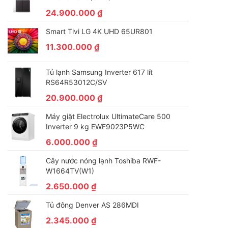
24.900.000
₫
Smart Tivi LG 4K UHD 65UR801
11.300.000
₫
Tủ lạnh Samsung Inverter 617 lít
RS64R53012C/SV
20.900.000
₫
Máy giặt Electrolux UltimateCare 500
Inverter 9 kg EWF9023P5WC
6.000.000
₫
Cây nước nóng lạnh Toshiba RWF-
W1664TV(W1)
2.650.000
₫
Tủ đông Denver AS 286MDI
2.345.000
₫