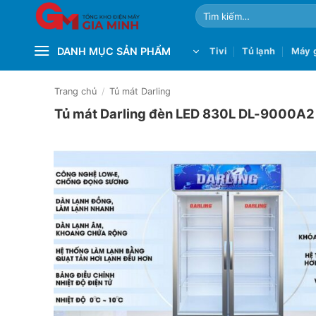
Bỏ
Tìm
qua
kiếm:
nội
DANH MỤC SẢN PHẨM
Tivi
Tủ lạnh
Máy g
dung
Trang chủ
/
Tủ mát Darling
Tủ mát Darling đèn LED 830L DL-9000A2