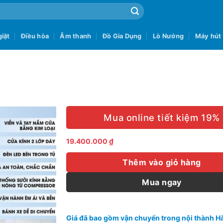
iặt
Điều hòa
Âm thanh
Đồ Gia Dụng
Lò Nướng
Máy hút
Mua online tiết kiệm 19%
19.400.000
₫
Thêm vào giỏ hàng
Mua ngay
Giá đã bao gồm vận chuyển trong nội thành Hà