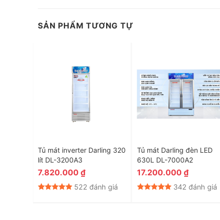
SẢN PHẨM TƯƠNG TỰ
HỆ THỐNG SƯỞI KÍNH BẰNG HƠI NÓNG
Hệ thống sưởi kính bằng hơi nóng từ compressor
Hơi nóng lan tỏa từ cánh tản nhiệt thổi lên cửa kính, nh
mart
Tủ mát inverter Darling 320
Tủ mát Darling đèn LED
9ASI
lít DL-3200A3
630L DL-7000A2
7.820.000
₫
17.200.000
₫
nh giá
522 đánh giá
342 đánh giá