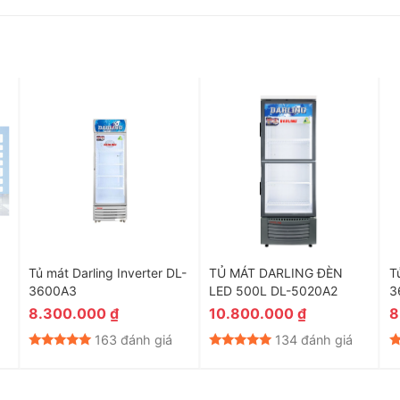
ằm ngăn cản tối đa việc đọng sương trên cửa kính
Tủ mát Darling Inverter DL-
TỦ MÁT DARLING ĐÈN
T
3600A3
LED 500L DL-5020A2
3
8.300.000
₫
10.800.000
₫
8
163 đánh giá
134 đánh giá