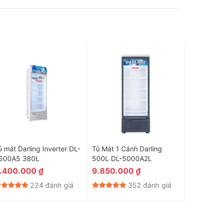
ủ mát Darling Inverter DL-
Tủ Mát 1 Cánh Darling
Tủ mát D
600A5 380L
500L DL-5000A2L
1100L D
.400.000
₫
9.850.000
₫
22.33
224 đánh giá
352 đánh giá