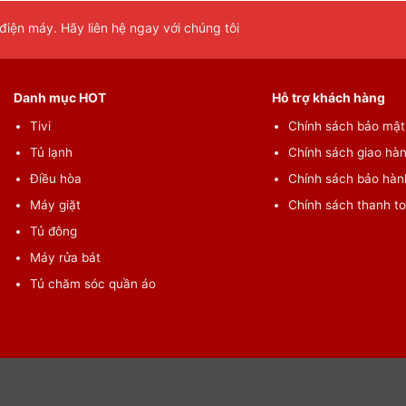
iện máy. Hãy liên hệ ngay với chúng tôi
Danh mục HOT
Hỗ trợ khách hàng
Tivi
Chính sách bảo mật 
Tủ lạnh
Chính sách giao hàn
Điều hòa
Chính sách bảo hành
Máy giặt
Chính sách thanh t
Tủ đông
Máy rửa bát
Tủ chăm sóc quần áo