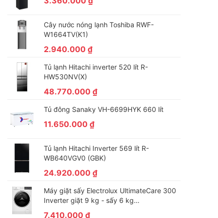
3.360.000
₫
Cây nước nóng lạnh Toshiba RWF-
W1664TV(K1)
2.940.000
₫
Tủ lạnh Hitachi inverter 520 lít R-
HW530NV(X)
48.770.000
₫
Tủ đông Sanaky VH-6699HYK 660 lít
11.650.000
₫
Tủ lạnh Hitachi Inverter 569 lít R-
WB640VGV0 (GBK)
24.920.000
₫
Máy giặt sấy Electrolux UltimateCare 300
Inverter giặt 9 kg - sấy 6 kg
EWW9024P3WC
7.410.000
₫