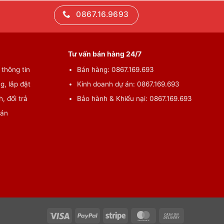
0867.16.9693
Tư vấn bán hàng 24/7
thông tin
Bán hàng: 0867.169.693
g, lắp đặt
Kinh doanh dự án: 0867.169.693
, đổi trả
Bảo hành & Khiếu nại: 0867.169.693
oán
Visa
PayPal
Stripe
MasterCard
Cash