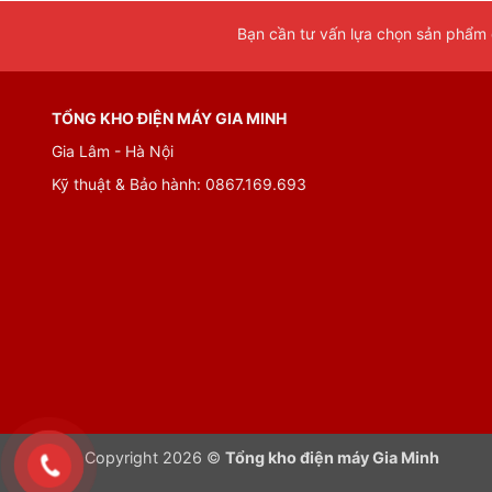
Bạn cần tư vấn lựa chọn sản phẩm đ
TỔNG KHO ĐIỆN MÁY GIA MINH
Gia Lâm - Hà Nội
Kỹ thuật & Bảo hành: 0867.169.693
Copyright 2026 ©
Tổng kho điện máy Gia Minh
VIỀN, TAY NẮM CỬA LÀM BẰNG KIM LOẠI