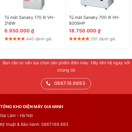
Tủ mát Sanaky 170 lít VH-
Tủ mát Sanaky 700 lít VH-
218W
8009HP
6.950.000
₫
18.750.000
₫
440 đánh giá
297 đánh giá
Bạn cần tư vấn lựa chọn sản phẩm điện máy. Hãy liên hệ ngay với
chúng tôi
0867.16.9693
TỔNG KHO ĐIỆN MÁY GIA MINH
Gia Lâm - Hà Nội
Kỹ thuật & Bảo hành: 0867.169.693