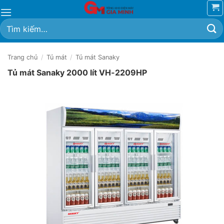
Bỏ
qua
Tìm
nội
kiếm:
dung
Trang chủ
/
Tủ mát
/
Tủ mát Sanaky
Tủ mát Sanaky 2000 lít VH-2209HP