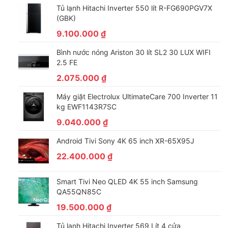
Tủ lạnh Hitachi Inverter 550 lít R-FG690PGV7X
(GBK)
9.100.000
₫
Bình nước nóng Ariston 30 lít SL2 30 LUX WIFI
2.5 FE
2.075.000
₫
Máy giặt Electrolux UltimateCare 700 Inverter 11
kg EWF1143R7SC
9.040.000
₫
Android Tivi Sony 4K 65 inch XR-65X95J
22.400.000
₫
Smart Tivi Neo QLED 4K 55 inch Samsung
QA55QN85C
19.500.000
₫
Tủ lạnh Hitachi Inverter 569 Lít 4 cửa