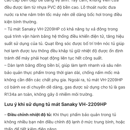
đều được làm từ nhựa PVC độ bền cao. Lỗ thoát nước đưa
nước ra khe nằm trên lốc máy nên dễ dàng bốc hơi trong điều
kiện bình thường.
– Tủ mát Sanaky VH-2209HP có khả năng tự xả đông trong
quá trình vận hành bằng hệ thống điều khiển điện tử, tăng hiệu
suất sử dụng của tủ. Quạt lồng sóc được bố trí trên nóc tủ giúp
hơi lạnh được lưu thông đều khắp tủ giữ nhiệt độ được ổn định
tránh để máy phải hoạt động liên tục hết công suất.
– Dàn lạnh bằng đồng bền bỉ, giúp làm lạnh nhanh và sâu nên
bảo quản thực phẩm trong thời gian dài, chống nấm mốc mà
không cần đến các chất phụ gia. Ngoài ra, tủ mát VH-2209HP
có bánh xe di chuyển dễ dàng, gas được sử dụng cho tủ là gas
R134a an toàn, không gây ô nhiễm môi trường.
Lưu ý khi sử dụng tủ mát Sanaky VH-2209HP
–
Điều chỉnh nhiệt độ tủ:
Khi thực phẩm bảo quản trong tủ
không nhiều bạn nên điều chỉnh độ lạnh ở mức trung bình, hoặc
thấp để tiết kiệm điện năng.