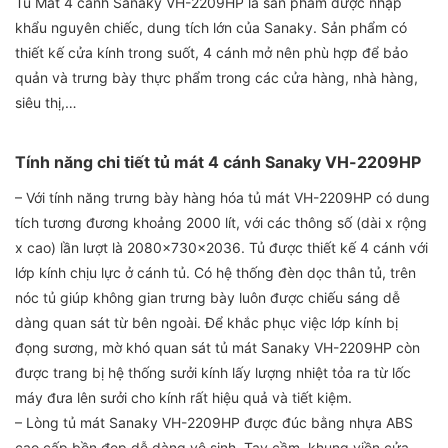
Tủ Mát 4 cánh Sanaky VH-2209HP là sản phẩm được nhập
khẩu nguyên chiếc, dung tích lớn của Sanaky. Sản phẩm có
thiết kế cửa kính trong suốt, 4 cánh mở nên phù hợp để bảo
quản và trưng bày thực phẩm trong các cửa hàng, nhà hàng,
siêu thị,…
Tính năng chi tiết tủ mát 4 cánh Sanaky VH-2209HP
– Với tính năng trưng bày hàng hóa tủ mát VH-2209HP có dung
tích tương đương khoảng 2000 lít, với các thông số (dài x rộng
x cao) lần lượt là 2080x730x2036. Tủ được thiết kế 4 cánh với
lớp kính chịu lực ở cánh tủ. Có hệ thống đèn dọc thân tủ, trên
nóc tủ giúp không gian trưng bày luôn được chiếu sáng dễ
dàng quan sát từ bên ngoài. Để khắc phục việc lớp kính bị
đọng sương, mờ khó quan sát tủ mát Sanaky VH-2209HP còn
được trang bị hệ thống sưởi kính lấy lượng nhiệt tỏa ra từ lốc
máy đưa lên sưởi cho kính rất hiệu quả và tiết kiệm.
– Lòng tủ mát Sanaky VH-2209HP được đúc bằng nhựa ABS
cao cấp bền đẹp dễ dàng vệ sinh. Tay cầm, khung viền cửa