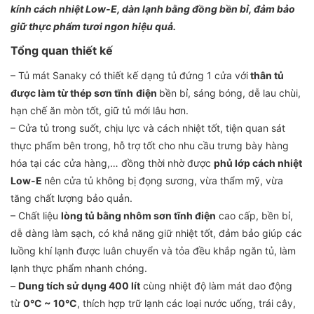
kính cách nhiệt Low-E, dàn lạnh bằng đồng bền bỉ, đảm bảo
giữ thực phẩm tươi ngon hiệu quả.
Tổng quan thiết kế
– Tủ mát Sanaky có thiết kế dạng tủ đứng 1 cửa với
thân tủ
được làm từ thép sơn tĩnh
điện
bền bỉ, sáng bóng, dễ lau chùi,
hạn chế ăn mòn tốt, giữ tủ mới lâu hơn.
– Cửa tủ trong suốt, chịu lực và cách nhiệt tốt, tiện quan sát
thực phẩm bên trong, hỗ trợ tốt cho nhu cầu trưng bày hàng
hóa tại các cửa hàng,… đồng thời nhờ được
phủ lớp cách nhiệt
Low-E
nên cửa tủ không bị đọng sương, vừa thẩm mỹ, vừa
tăng chất lượng bảo quản.
– Chất liệu
lòng tủ bằng nhôm sơn tĩnh điện
cao cấp, bền bỉ,
dễ dàng làm sạch, có khả năng giữ nhiệt tốt, đảm bảo giúp các
luồng khí lạnh được luân chuyển và tỏa đều khắp ngăn tủ, làm
lạnh thực phẩm nhanh chóng.
–
Dung tích sử dụng 400 lít
cùng nhiệt độ làm mát dao động
từ
0°C ~ 10°C
, thích hợp trữ lạnh các loại nước uống, trái cây,