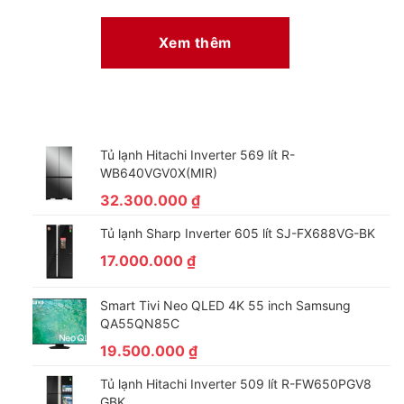
sạch tủ mỗi lần vệ sinh.
–
Lớp cách nhiệt Low-E
trên cửa kính giúp giảm sự phát tán
Xem thêm
nhiệt ra bên ngoài, hạn chế sự truyền nhiệt từ bên ngoài vào và
ngăn chặn tia cực tím gây hại đến thực phẩm bên trong cửa
kính, đảm bảo giữ thực phẩm tươi ngon lâu nhất.
– Chất liệu
dàn lạnh bằng đồng
có khả năng làm lạnh sâu và ổn
định.
Tủ lạnh Hitachi Inverter 569 lít R-
WB640VGV0X(MIR)
32.300.000
₫
Tủ lạnh Sharp Inverter 605 lít SJ-FX688VG-BK
17.000.000
₫
Smart Tivi Neo QLED 4K 55 inch Samsung
QA55QN85C
19.500.000
₫
Tủ lạnh Hitachi Inverter 509 lít R-FW650PGV8
Các tiện ích khác
GBK