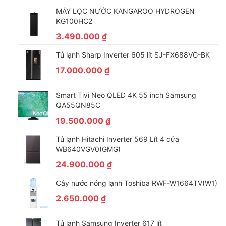
MÁY LỌC NƯỚC KANGAROO HYDROGEN
KG100HC2
3.490.000
₫
Tủ lạnh Sharp Inverter 605 lít SJ-FX688VG-BK
17.000.000
₫
Smart Tivi Neo QLED 4K 55 inch Samsung
QA55QN85C
19.500.000
₫
Tủ lạnh Hitachi Inverter 569 Lít 4 cửa
WB640VGV0(GMG)
24.900.000
₫
Cây nước nóng lạnh Toshiba RWF-W1664TV(W1)
2.650.000
₫
Tủ lạnh Samsung Inverter 617 lít