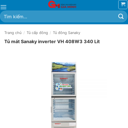
Bỏ
qua
Tìm
nội
kiếm:
dung
Trang chủ
/
Tủ cấp đông
/
Tủ đông Sanaky
Tủ mát Sanaky inverter VH 408W3 340 Lít