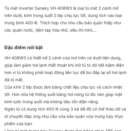
Tủ mát Inverter Sanaky VH-408W3 là loại tủ mát 2 cánh mở
trên dưới, kính trong suốt 2 lớp chịu lực tốt, dung tích vào loại
trung bình 400 lít. Thích hợp cho nhu cầu bảo quản thấp như
các quán nước, tiệm tạp hóa nhỏ, siêu thị mini,…
Đặc điểm nổi bật
VH-408W3 có thiết kế 2 cánh cửa mở trên và dưới tiện dụng,
giúp làm giảm hơi lạnh thất thoát khi mở tủ từ đó tiết kiệm điện
hơn vì tủ không phải hoạt đông liên tục để bù đắp lại số hơi lạnh
đã bị mất.
Cửa kính 2 lớp được làm bằng chất liệu chịu lực và cách nhiệt
tốt. Hơn nữa hệ thống sưởi bằng hơi nóng từ lốc nén giúp mặt
kính luôn trong suốt mà không tiêu tốn điện năng.
Ngăn tủ có dung tích 400 lít cùng 3 kệ để đồ có thể tháo dỡ và
di chuyển đáp ứng nhu cầu vừa bảo quản vừa trưng bày thực
phẩm của bạn.
Lòng tủ mát trưng bày Sanaky được làm bằng nhựa ABS cao