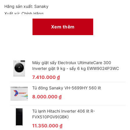
Hãng sản xuất: Sanaky
Xuất xứ: Chính Hãng
Bảo hành: 24 tháng
Xem thêm
Loại tủ: Tủ mát 2 cánh trên dưới
Model: VH-408W3
Dung tích tổng/Dung tích sử dụng: 400 lít/ 340 lít
Trọng lượng: (Kg) 68
Kích thước tủ: (D x R x C mm) 615 × 610 × 2025 mm
Máy giặt sấy Electrolux UltimateCare 300
Công suất: 156.3W
Inverter giặt 9 kg - sấy 6 kg EWW9024P3WC
Điện áp (V): 220v/50Hz
7.410.000
₫
Điều chỉnh nhiệt độ: Có
Cánh tủ: Bằng kính chịu lực trong suốt
Tủ đông Sanaky VH-5699HY 560 lít
Nhiệt độ: 0℃ ～ 10℃
8.000.000
₫
Khóa tủ: Có
Gas: R600a
Tủ lạnh Hitachi Inverter 406 lít R-
FVX510PGV9(GBK)
11.350.000
₫