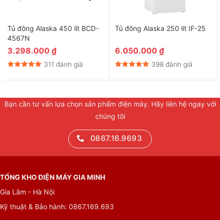
Tủ đông Alaska 450 lít BCD-
Tủ đông Alaska 250 lít IF-25
4567N
3.298.000
₫
6.050.000
₫
311 đánh giá
398 đánh giá
Bạn cần tư vấn lựa chọn sản phẩm điện máy. Hãy liên hệ ngay với
chúng tôi
0867.16.9693
TỔNG KHO ĐIỆN MÁY GIA MINH
Gia Lâm - Hà Nội
Kỹ thuật & Bảo hành: 0867.169.693