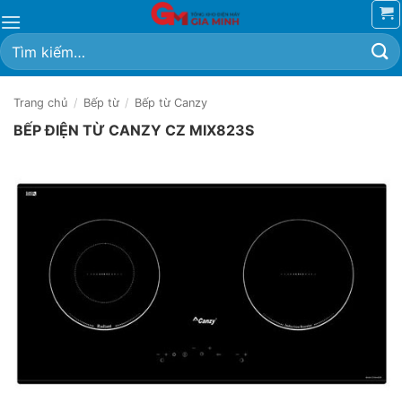
Bỏ
qua
Tìm
nội
kiếm:
dung
Trang chủ
/
Bếp từ
/
Bếp từ Canzy
BẾP ĐIỆN TỪ CANZY CZ MIX823S