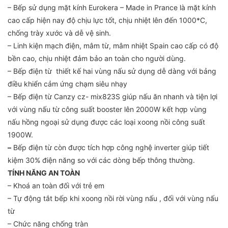
– Bếp sử dụng mặt kính Eurokera – Made in Prance là mặt kính
cao cấp hiện nay độ chịu lực tốt, chịu nhiệt lên đến 1000*C,
chống trày xước và dễ vệ sinh.
– Linh kiện mạch điện, mâm từ, mâm nhiệt Spain cao cấp có độ
bền cao, chịu nhiệt đảm bảo an toàn cho người dùng.
– Bếp điện từ thiết kế hai vùng nấu sử dụng dễ dàng với bảng
điều khiển cảm ứng chạm siêu nhạy
– Bếp điện từ Canzy cz- mix823S giúp nấu ăn nhanh và tiện lợi
với vùng nấu từ công suất booster lên 2000W kết hợp vùng
nấu hồng ngoại sử dụng được các loại xoong nồi công suất
1900W.
–
Bếp điện từ còn được tích hợp công nghệ inverter giúp tiết
kiệm 30% điện năng so với các dòng bếp thông thường.
TÍNH NĂNG AN TOÀN
– Khoá an toàn đối với trẻ em
– Tự động tắt bếp khi xoong nồi rời vùng nấu , đối với vùng nấu
từ
– Chức năng chống tràn