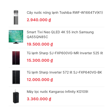
Cây nước nóng lạnh Toshiba RWF-W1664TV(K1)
2.940.000
₫
Smart Tivi Neo QLED 4K 55 inch Samsung
QA55QN85C
19.500.000
₫
Tủ lạnh Sharp SJ-FXP600VG-MR Inverter 525 lít
15.300.000
₫
Tủ lạnh Sharp Inverter 572 lít SJ-FXP640VG-BK
12.000.000
₫
Máy lọc nước Kangaroo Infinity KG109I
3.360.000
₫