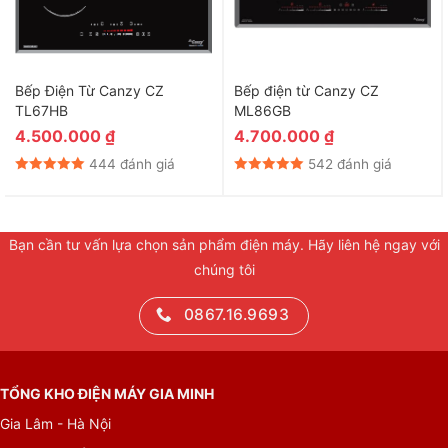
Bếp Điện Từ Canzy CZ
Bếp điện từ Canzy CZ
TL67HB
ML86GB
4.500.000
₫
4.700.000
₫
444 đánh giá
542 đánh giá
Bạn cần tư vấn lựa chọn sản phẩm điện máy. Hãy liên hệ ngay với
chúng tôi
0867.16.9693
TỔNG KHO ĐIỆN MÁY GIA MINH
Gia Lâm - Hà Nội