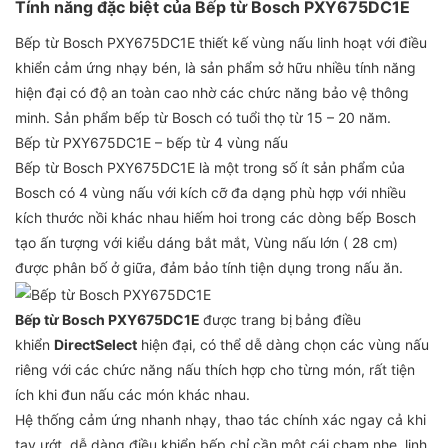
Tính năng đặc biệt của Bếp từ Bosch PXY675DC1E
Bếp từ Bosch PXY675DC1E thiết kế vùng nấu linh hoạt với điều
khiển cảm ứng nhạy bén, là sản phẩm sở hữu nhiều tính năng
hiện đại có độ an toàn cao nhờ các chức năng bảo vệ thông
minh. Sản phẩm bếp từ Bosch có tuổi thọ từ 15 – 20 năm.
Bếp từ PXY675DC1E – bếp từ 4 vùng nấu
Bếp từ Bosch PXY675DC1E là một trong số ít sản phẩm của
Bosch có 4 vùng nấu với kích cỡ đa dạng phù hợp với nhiều
kích thước nồi khác nhau hiếm hoi trong các dòng bếp Bosch
tạo ấn tượng với kiểu dáng bắt mắt, Vùng nấu lớn ( 28 cm)
được phân bố ở giữa, đảm bảo tính tiện dụng trong nấu ăn.
Bếp từ Bosch PXY675DC1E
được trang bị
bảng điều
khiển
DirectSelect
hiện đại, có thể dễ dàng chọn các vùng nấu
riêng với các chức năng nấu thích hợp cho từng món, rất tiện
ích khi đun nấu các món khác nhau.
Hệ thống cảm ứng nhanh nhạy, thao tác chính xác ngay cả khi
tay ướt, dễ dàng điều khiển bếp chỉ cần một cái chạm nhẹ, linh