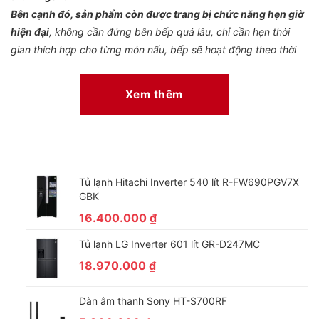
Bên cạnh đó, sản phẩm còn được trang bị chức năng hẹn giờ
hiện đại
, không cần đứng bên bếp quá lâu, chỉ cần hẹn thời
gian thích hợp cho từng món nấu, bếp sẽ hoạt động theo thời
gian đã hẹn, làm chín thực phẩm và tự tắt khi quá trình hẹn kết
thúc, hỗ trợ tối đa cho người nội trợ.
Xem thêm
Bosch PXY675DC1E có tốt không?
Bếp từ
Bosch PXY675DC1E mặt kính
Schott Ceran
của
Đức
,
có khả năng chịu nhiệt, chịu sốc nhiệt lên đến 800 độc C và
chịu lực tốt, không trầy xước, dễ dàng vệ sinh.
Tủ lạnh Hitachi Inverter 540 lít R-FW690PGV7X
GBK
16.400.000
₫
Tủ lạnh LG Inverter 601 lít GR-D247MC
18.970.000
₫
Dàn âm thanh Sony HT-S700RF