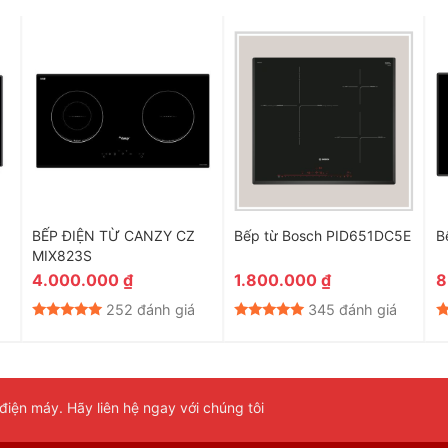
BẾP ĐIỆN TỪ CANZY CZ
Bếp từ Bosch PID651DC5E
B
MIX823S
4.000.000
₫
1.800.000
₫
8
252 đánh giá
345 đánh giá
iện máy. Hãy liên hệ ngay với chúng tôi