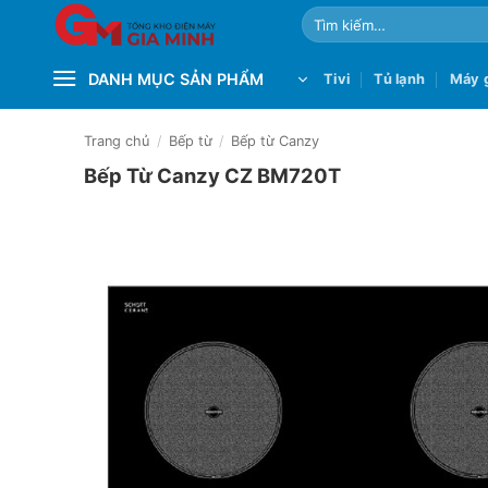
Bỏ
Tìm
qua
kiếm:
nội
DANH MỤC SẢN PHẨM
Tivi
Tủ lạnh
Máy g
dung
Trang chủ
/
Bếp từ
/
Bếp từ Canzy
Bếp Từ Canzy CZ BM720T