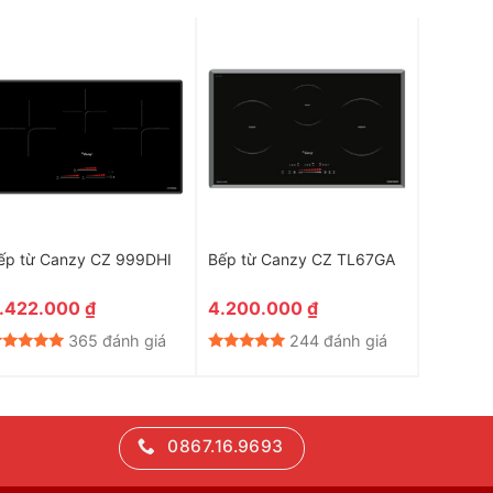
ếp từ Canzy CZ 999DHI
Bếp từ Canzy CZ TL67GA
Bếp từ 
Seri 6
.422.000
₫
4.200.000
₫
11.030
365 đánh giá
244 đánh giá
0867.16.9693