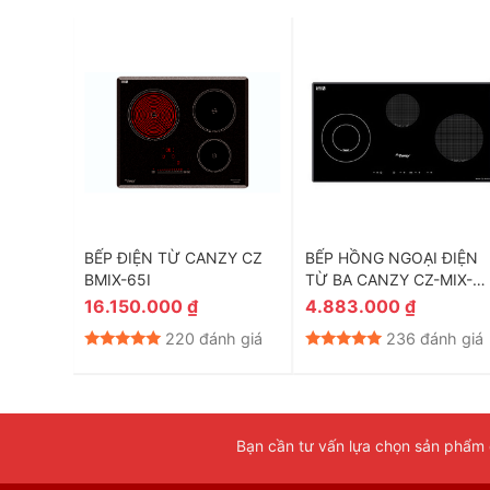
-
BẾP ĐIỆN TỪ CANZY CZ
BẾP HỒNG NGOẠI ĐIỆN
BMIX-65I
TỪ BA CANZY CZ-MIX-
833
16.150.000
₫
4.883.000
₫
nh giá
220 đánh giá
236 đánh giá
Bạn cần tư vấn lựa chọn sản phẩm đ