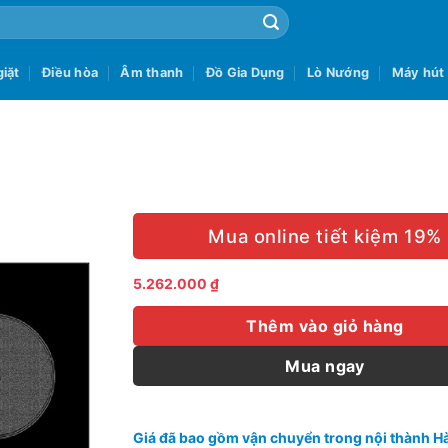
iặt
Điều hòa
Âm thanh
Đồ Gia Dụng
Lò Nướng
Máy hút
Mua online tiết kiệm 19%
5.262.000
₫
Thêm vào giỏ hàng
Mua ngay
Giá đã bao gồm vận chuyển trong nội thành Hà