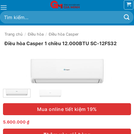
Bỏ
qua
Tìm
nội
kiếm:
dung
Trang chủ
/
Điều hòa
/
Điều hòa Casper
Điều hòa Casper 1 chiều 12.000BTU SC-12FS32
Mua online tiết kiệm 19%
5.600.000
₫