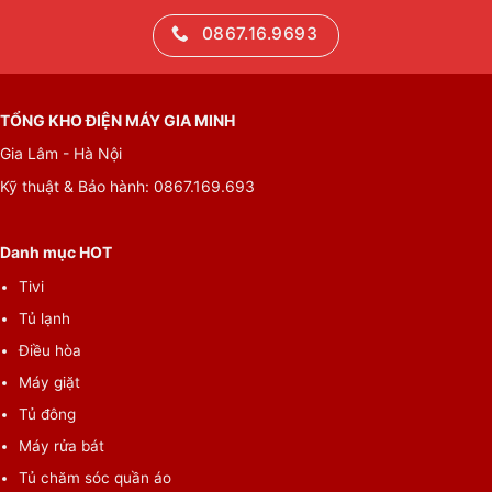
0867.16.9693
TỔNG KHO ĐIỆN MÁY GIA MINH
Gia Lâm - Hà Nội
Kỹ thuật & Bảo hành: 0867.169.693
Danh mục HOT
Tivi
Tủ lạnh
Điều hòa
Máy giặt
Tủ đông
Máy rửa bát
Tủ chăm sóc quần áo