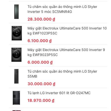
Tủ chăm sóc quần áo thông minh LG Styler
Inverter 5 móc SC5MNR4G
28.300.000
₫
Gas R32 thân thiện với môi trường
Máy lạnh Casper 1.5 HP SC-12FS32 sử dụng Gas R32 làm lạnh
Máy giặt Electrolux UltimateCare 500 Inverter 10
kg EWF1023P5SC
nhanh, duy trì nhiệt độ làm lạnh tốt và thân thiện với môi trường.
6.100.000
₫
Máy giặt Electrolux UltimateCare 500 Inverter 9
kg EWF9023P5SC
6.000.000
₫
Tủ chăm sóc quần áo thông minh LG Styler
S5MB
30.000.000
₫
Tủ lạnh LG Inverter 601 lít GR-D247MC
18.970.000
₫