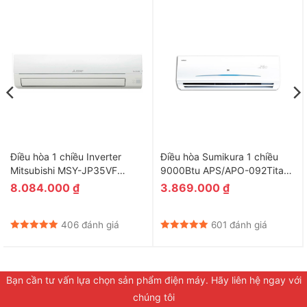
Điều hòa 1 chiều Inverter
Điều hòa Sumikura 1 chiều
Mitsubishi MSY-JP35VF
9000Btu APS/APO-092Titan-
12.000BTU
A
8.084.000
₫
3.869.000
₫
406 đánh giá
601 đánh giá
Bạn cần tư vấn lựa chọn sản phẩm điện máy. Hãy liên hệ ngay với
chúng tôi