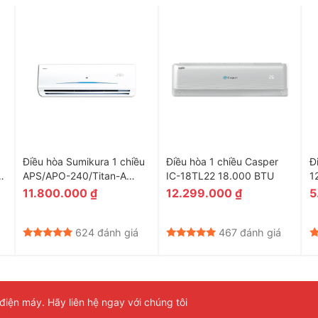
bảo hành 1 đổi 1 trong vòng 2 năm đối với máy, và điều hòa
ới máy nén khí. Trong thời gian bảo hành, các lỗi kỹ thuật
Điều hòa Sumikura 1 chiều
Điều hòa 1 chiều Casper
Đ
APS/APO-240/Titan-A
IC-18TL22 18.000 BTU
1
24000BTU
A
11.800.000
₫
12.299.000
₫
5
624 đánh giá
467 đánh giá
iện máy. Hãy liên hệ ngay với chúng tôi