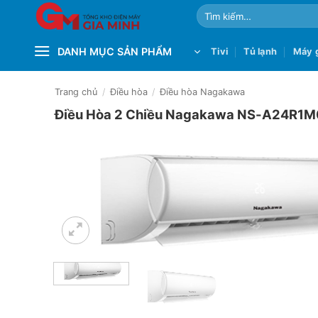
Bỏ
Tìm
qua
kiếm:
nội
DANH MỤC SẢN PHẨM
Tivi
Tủ lạnh
Máy g
dung
Trang chủ
/
Điều hòa
/
Điều hòa Nagakawa
Điều Hòa 2 Chiều Nagakawa NS-A24R1