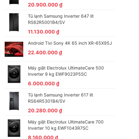
20.900.000
₫
Tủ lạnh Samsung Inverter 647 lít
RS62R5001B4/SV
11.130.000
₫
Android Tivi Sony 4K 65 inch XR-65X95J
22.400.000
₫
Máy giặt Electrolux UltimateCare 500
Inverter 9 kg EWF9023P5SC
6.000.000
₫
Tủ lạnh Samsung Inverter 617 lít
RS64R5301B4/SV
20.280.000
₫
Máy giặt Electrolux UltimateCare 700
Inverter 10 kg EWF1043R7SC
8.160.000
₫