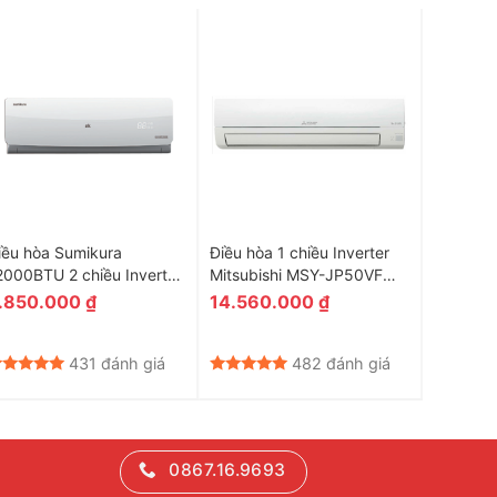
iều hòa Sumikura
Điều hòa 1 chiều Inverter
Điều Hòa
2000BTU 2 chiều Inverter
Mitsubishi MSY-JP50VF
Nagakaw
PS/APO-H120DC
18.000BTU
A18R2T0
.850.000
₫
14.560.000
₫
10.30
431 đánh giá
482 đánh giá
0867.16.9693