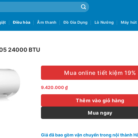
iặt
Điều hòa
Âm thanh
Đồ Gia Dụng
Lò Nướng
Máy hút
M05 24000 BTU
Mua online tiết kiệm 19%
9.420.000
₫
Thêm vào giỏ hàng
Mua ngay
Giá đã bao gồm vận chuyển trong nội thành Hà