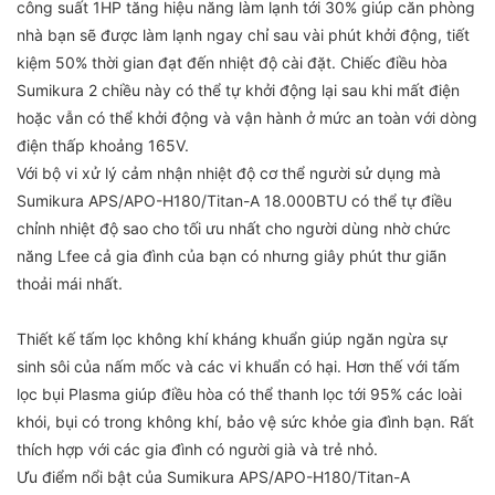
công suất 1HP tăng hiệu năng làm lạnh tới 30% giúp căn phòng
nhà bạn sẽ được làm lạnh ngay chỉ sau vài phút khởi động, tiết
kiệm 50% thời gian đạt đến nhiệt độ cài đặt. Chiếc điều hòa
Sumikura 2 chiều này có thể tự khởi động lại sau khi mất điện
hoặc vẫn có thể khởi động và vận hành ở mức an toàn với dòng
điện thấp khoảng 165V.
Với bộ vi xử lý cảm nhận nhiệt độ cơ thể người sử dụng mà
Sumikura APS/APO-H180/Titan-A 18.000BTU có thể tự điều
chỉnh nhiệt độ sao cho tối ưu nhất cho người dùng nhờ chức
năng Lfee cả gia đình của bạn có nhưng giây phút thư giãn
thoải mái nhất.
Thiết kế tấm lọc không khí kháng khuẩn giúp ngăn ngừa sự
sinh sôi của nấm mốc và các vi khuẩn có hại. Hơn thế với tấm
lọc bụi Plasma giúp điều hòa có thể thanh lọc tới 95% các loài
khói, bụi có trong không khí, bảo vệ sức khỏe gia đình bạn. Rất
thích hợp với các gia đình có người già và trẻ nhỏ.
Ưu điểm nổi bật của Sumikura APS/APO-H180/Titan-A