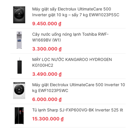
Điện Năng Tiêu Thụ 1868/1860W
Máy giặt sấy Electrolux UltimateCare 500
Loại Gas Lạnh R410
Inverter giặt 10 kg – sấy 7 kg EWW1023P5SC
Công Nghệ Interver Không
9.450.000
₫
Turbo Boost Không
Mắt Thần Thông Minh Có
Cây nước uống nóng lạnh Toshiba RWF-
Điều Khiển Từ Xa Có
W1669BV (W1)
Chế Độ Hút Ẩm Có
3.300.000
₫
Điều Khiển Dây Không
MÁY LỌC NƯỚC KANGAROO HYDROGEN
Chế Độ Khử Mùi Ion Có
KG100HC2
Tự Khởi Động Lại Khi Có Điện Có
3.490.000
₫
Chống Ăn Mòn Có
Điện Áp Cấp Nguồn 220V
Máy giặt Electrolux UltimateCare 500 Inverter 10
Kích Thước Dàn Lạnh 900 x 216 x 286 mm
kg EWF1023P5WC
Kích Thước Dàn Nóng 782 x 580 x 272 mm
6.000.000
₫
Chiều Dài Ống Tối Đa 10m
Tủ lạnh Sharp SJ-FXP600VG-BK Inverter 525 lít
Chiều Cao Tối Đa 5m
15.300.000
₫
Xuất Xứ MALAYIA