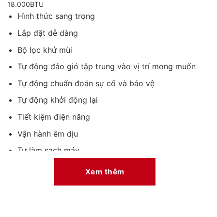
18.000BTU
Hình thức sang trọng
Lắp đặt dễ dàng
Bộ lọc khử mùi
Tự động đảo gió tập trung vào vị trí mong muốn
Tự động chuẩn đoán sự cố và bảo vệ
Tự động khởi động lại
Tiết kiệm điện năng
Vận hành êm dịu
Tự làm sạch máy
Xem thêm
Model APS/APO-H180/Titan-A
Loại Máy Hai Chiều
Kiểu Máy Treo Tường
Công Suất 18.000BTU