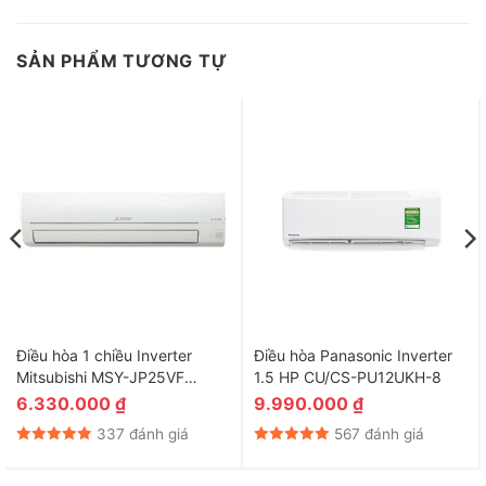
SẢN PHẨM TƯƠNG TỰ
Điều hòa 1 chiều Inverter
Điều hòa Panasonic Inverter
Mitsubishi MSY-JP25VF
1.5 HP CU/CS-PU12UKH-8
9.000BTU
6.330.000
₫
9.990.000
₫
337 đánh giá
567 đánh giá