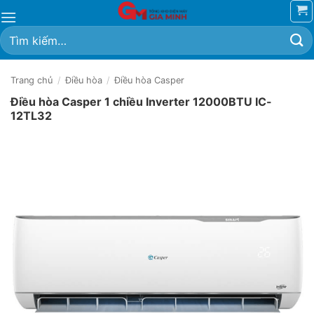
Bỏ
qua
Tìm
nội
kiếm:
dung
Trang chủ
/
Điều hòa
/
Điều hòa Casper
Điều hòa Casper 1 chiều Inverter 12000BTU IC-
12TL32