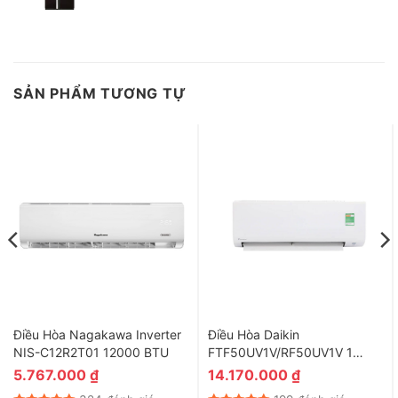
SẢN PHẨM TƯƠNG TỰ
Điều Hòa Nagakawa Inverter
Điều Hòa Daikin
NIS-C12R2T01 12000 BTU
FTF50UV1V/RF50UV1V 1
Chiều 18000Btu
5.767.000
₫
14.170.000
₫