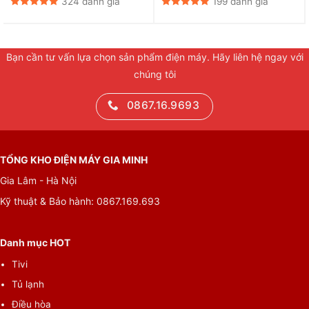
324 đánh giá
199 đánh giá
Bạn cần tư vấn lựa chọn sản phẩm điện máy. Hãy liên hệ ngay với
chúng tôi
0867.16.9693
TỔNG KHO ĐIỆN MÁY GIA MINH
Gia Lâm - Hà Nội
Kỹ thuật & Bảo hành: 0867.169.693
Danh mục HOT
Tivi
Tủ lạnh
Điều hòa