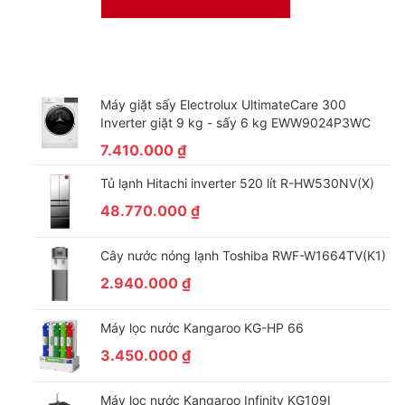
Máy giặt sấy Electrolux UltimateCare 300
Inverter giặt 9 kg - sấy 6 kg EWW9024P3WC
7.410.000
₫
Tủ lạnh Hitachi inverter 520 lít R-HW530NV(X)
48.770.000
₫
Dàn nóng bằng đồng, cánh tản nhiệt mạ vàng
Cây nước nóng lạnh Toshiba RWF-W1664TV(K1)
Điều hòa Casper 1 chiều Inverter 12000BTU IC-12TL32 được
2.940.000
₫
trang bị dàn nóng bằng đồng và được mạ vàng cho cánh tản
nhiệt giúp tăng hiệu năng làm lạnh và tuổi thọ cho dàn nóng,
Máy lọc nước Kangaroo KG-HP 66
ngăn ngừa ăn mòn từ các tác nhân bên ngoài.
3.450.000
₫
Máy lọc nước Kangaroo Infinity KG109I