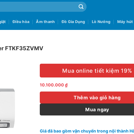
iặt
Điều hòa
Âm thanh
Đồ Gia Dụng
Lò Nướng
Máy hút
rter FTKF35ZVMV
Mua online tiết kiệm 19%
10.100.000
₫
Thêm vào giỏ hàng
Mua ngay
Giá đã bao gồm vận chuyển trong nội thành Hà