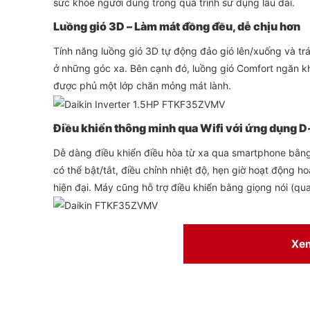
sức khỏe người dùng trong quá trình sử dụng lâu dài.
Luồng gió 3D – Làm mát đồng đều, dễ chịu hơn
Tính năng luồng gió 3D tự động đảo gió lên/xuống và tr
ở những góc xa. Bên cạnh đó, luồng gió Comfort ngăn khô
được phủ một lớp chăn mỏng mát lành.
Điều khiển thông minh qua Wifi với ứng dụng 
Dễ dàng điều khiển điều hòa từ xa qua smartphone bằn
có thể bật/tắt, điều chỉnh nhiệt độ, hẹn giờ hoạt động hoặ
hiện đại. Máy cũng hỗ trợ điều khiển bằng giọng nói (qua 
Dàn tản nhiệt bền bỉ, chống ăn mòn hiệu quả
Xe
Dàn nóng và dàn lạnh của máy sử dụng cánh tản nhiệt Mi
nước), giúp tăng khả năng chống ăn mòn do mưa axit, h
khe hở ngăn thằn lằn, côn trùng xâm nhập gây hư bo mạc