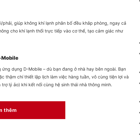
ái/phải, giúp không khí lạnh phân bố đều khắp phòng, ngay cả
ng cho khí lạnh thổi trực tiếp vào cơ thể, tạo cảm giác như
D-Mobile
g ứng dụng D-Mobile – dù bạn đang ở nhà hay bên ngoài. Bạn
c thậm chí thiết lập lịch làm việc hàng tuần, vô cùng tiện lợi và
trợ lý ảo) khi kết nối cùng hệ sinh thái nhà thông minh.
m thêm
crochannel phủ 2 lớp tĩnh điện (lớp acrylic và lớp chống thấm
ơi muối hay độ ẩm cao. Thiết kế mới còn có thêm đệm chặn
h – rất phù hợp với điều kiện khí hậu Việt Nam.