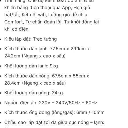
Tính năng: Chế độ kiểm soát độ ẩm, Điều
khiển bằng điện thoại qua App, Hẹn giờ
bật/tắt, Kết nối wifi, Luồng gió dễ chịu
Comfort, Tự chẩn đoán lỗi, Tự khởi động lại
khi có điện
Kiểu lắp đặt: Treo tường
Kích thước dàn lạnh: 77.5cm x 29.1cm x
24.2cm (Ngang x cao x sâu)
Khối lượng dàn lạnh: 9kg
Kích thước dàn nóng: 67.5cm x 55cm x
28.4cm (Ngang x cao x sâu)
Khối lượng dàn nóng: 24kg
Nguồn điện áp: 220V – 240V/50Hz – 60Hz
Kích thước ống đồng (lỏng/gas): 6mm / 10mm
Chiều cao lắp đặt tối đa giữa cục nóng – lạnh: