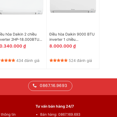
iều hòa Daikin 2 chiều
Điều hòa Daikin 9000 BTU
Điều hòa
nverter 2HP-18.000BTU
inverter 1 chiều
18000 
TXV50QVMV
FTKB25YVMV (MODEL
Model 2
0.340.000
₫
8.000.000
₫
21.60
2024)
434 đánh giá
524 đánh giá
0867.16.9693
Tư vấn bán hàng 24/7
thông tin
Bán hàng: 0867.169.693