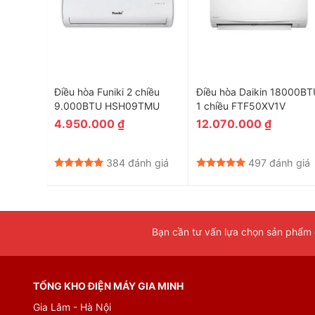
erter
Điều hòa Funiki 2 chiều
Điều hòa Daikin 18000BT
60ZVMV
9.000BTU HSH09TMU
1 chiều FTF50XV1V
4.950.000
₫
12.070.000
₫
nh giá
384 đánh giá
497 đánh giá
Bạn cần tư vấn lựa chọn sản phẩm đ
TỔNG KHO ĐIỆN MÁY GIA MINH
Gia Lâm - Hà Nội