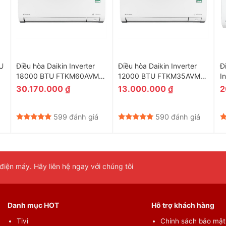
U
Điều hòa Daikin Inverter
Điều hòa Daikin Inverter
Đ
18000 BTU FTKM60AVMV
12000 BTU FTKM35AVMV
I
Model 2026
Model 2026
F
30.170.000
₫
13.000.000
₫
2
599 đánh giá
590 đánh giá
iện máy. Hãy liên hệ ngay với chúng tôi
Danh mục HOT
Hỗ trợ khách hàng
Tivi
Chính sách bảo mật 