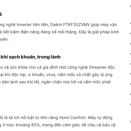
ả
ng nghệ Inverter tiên tiến, Daikin FTKF35ZVMV giúp máy vận
à tiết kiệm điện năng đáng kể mỗi tháng. Đây là giải pháp kinh
uyên.
khí sạch khuẩn, trong lành
o vệ sức khỏe cho cả gia đình nhờ công nghệ Streamer độc
i khí độc hại, vi khuẩn, virus, nấm mốc và chất gây dị ứng
ô dàn lạnh sau khi tắt, ngăn chặn mùi hôi và nấm mốc phát
 là lợi ích nổi bật từ tính năng Humi Comfort. Máy tự động
ởng ở mức khoảng 65%, mang đến cảm giác dễ chịu và bảo vệ