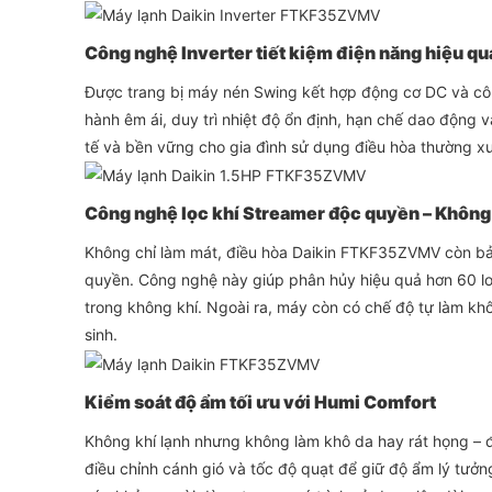
Công nghệ Inverter tiết kiệm điện năng hiệu qu
Được trang bị máy nén Swing kết hợp động cơ DC và cô
hành êm ái, duy trì nhiệt độ ổn định, hạn chế dao động v
tế và bền vững cho gia đình sử dụng điều hòa thường x
Công nghệ lọc khí Streamer độc quyền – Không 
Không chỉ làm mát, điều hòa Daikin FTKF35ZVMV còn bả
quyền. Công nghệ này giúp phân hủy hiệu quả hơn 60 loạ
trong không khí. Ngoài ra, máy còn có chế độ tự làm kh
sinh.
Kiểm soát độ ẩm tối ưu với Humi Comfort
Không khí lạnh nhưng không làm khô da hay rát họng – đó
điều chỉnh cánh gió và tốc độ quạt để giữ độ ẩm lý tư