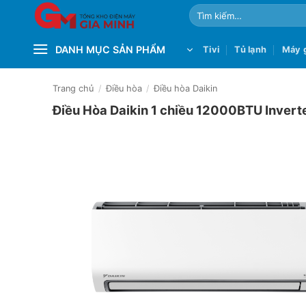
Bỏ
Tìm
qua
kiếm:
nội
DANH MỤC SẢN PHẨM
Tivi
Tủ lạnh
Máy g
dung
Trang chủ
/
Điều hòa
/
Điều hòa Daikin
Điều Hòa Daikin 1 chiều 12000BTU Inve