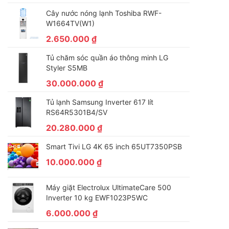
Cây nước nóng lạnh Toshiba RWF-
W1664TV(W1)
2.650.000
₫
Tủ chăm sóc quần áo thông minh LG
Styler S5MB
30.000.000
₫
Tủ lạnh Samsung Inverter 617 lít
RS64R5301B4/SV
20.280.000
₫
Smart Tivi LG 4K 65 inch 65UT7350PSB
10.000.000
₫
Máy giặt Electrolux UltimateCare 500
Inverter 10 kg EWF1023P5WC
6.000.000
₫