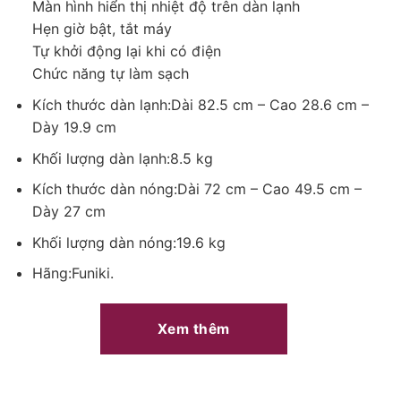
Màn hình hiển thị nhiệt độ trên dàn lạnh
hoạt theo nhiệt độ phòng, từ đó giảm dao động nhiệt và hạn
Hẹn giờ bật, tắt máy
chế tiêu thụ điện năng không cần thiết trong quá trình vận
Tự khởi động lại khi có điện
hành.
Chức năng tự làm sạch
Chế độ Eco hỗ trợ tối ưu điện năng khi phòng đã đạt mức nhiệt
Kích thước dàn lạnh:Dài 82.5 cm – Cao 28.6 cm –
cài đặt, phù hợp khi sử dụng máy trong thời gian dài như vào
Dày 19.9 cm
ban đêm hoặc khi nghỉ ngơi.
Khối lượng dàn lạnh:8.5 kg
Kích thước dàn nóng:Dài 72 cm – Cao 49.5 cm –
Dày 27 cm
Khối lượng dàn nóng:19.6 kg
Hãng:Funiki.
Xem thêm
*Hình ảnh chỉ mang tính chất minh họa
Tiện ích