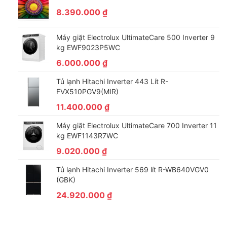
của máy dễ dàng.
8.390.000
₫
Máy giặt Electrolux UltimateCare 500 Inverter 9
kg EWF9023P5WC
6.000.000
₫
Tủ lạnh Hitachi Inverter 443 Lít R-
FVX510PGV9(MIR)
11.400.000
₫
Máy giặt Electrolux UltimateCare 700 Inverter 11
kg EWF1143R7WC
*Hình ảnh chỉ mang tính chất minh họa
9.020.000
₫
Điều hòa Funiki Inverter 9000 BTU HPIC09TMU với khả năng
Tủ lạnh Hitachi Inverter 569 lít R-WB640VGV0
làm mát phòng dưới 15m², kết hợp chế độ Turbo+, công nghệ
(GBK)
tiết kiệm điện Inverter và Eco cùng các tiện ích như Sleep
24.920.000
₫
Mode, tự làm sạch và hiển thị nhiệt độ là lựa chọn phù hợp cho
phòng ngủ hoặc không gian làm việc nhỏ, giúp duy trì không
khí mát mẻ và dễ chịu trong sinh hoạt hằng ngày.