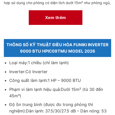
hợp sử dụng cho phòng có diện tích dưới 15m² như phòng ngủ,
phòng làm việc nhỏ hoặc phòng học cá nhân.
Chế độ Turbo+ giúp máy tăng cường công suất trong thời gian
Xem thêm
ngắn để làm mát phòng nhanh hơn ngay sau khi khởi động, đặc
biệt hữu ích vào những ngày nhiệt độ môi trường cao.
Khi phòng đã đạt mức nhiệt mong muốn, điều hòa Funiki sẽ
điều chỉnh lại hoạt động để duy trì nhiệt độ ổn định, giúp không
THÔNG SỐ KỸ THUẬT ĐIỀU HÒA FUNIKI INVERTER
gian luôn duy trì cảm giác mát dễ chịu.
9000 BTU HPIC09TMU MODEL 2026
Loại máy:1 chiều (chỉ làm lạnh)
Inverter:Có Inverter
Công suất làm lạnh:1 HP – 9000 BTU
Phạm vi làm lạnh hiệu quả:Dưới 15m² (từ 30 đến
45m³)
Độ ồn trung bình (được đo trong phòng thí
nghiệm):Dàn lạnh: 37.5/30/27.5 dB – Dàn nóng: 53
*Hình ảnh chỉ mang tính chất minh họa