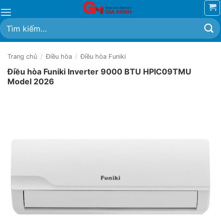
Bỏ
qua
Tìm
nội
kiếm:
dung
Trang chủ
/
Điều hòa
/
Điều hòa Funiki
Điều hòa Funiki Inverter 9000 BTU HPIC09TMU
Model 2026