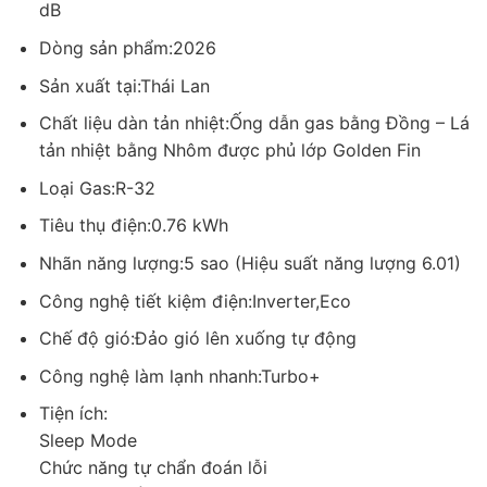
dB
Cơ chế thổi gió
Dòng sản phẩm:2026
Hệ thống đảo gió lên xuống tự động giúp luồng khí lạnh phân
Sản xuất tại:Thái Lan
bổ đều hơn trong phòng, hạn chế tình trạng gió tập trung tại
Chất liệu dàn tản nhiệt:Ống dẫn gas bằng Đồng – Lá
một vị trí và giúp không gian mát nhanh hơn.
tản nhiệt bằng Nhôm được phủ lớp Golden Fin
Loại Gas:R-32
Tiêu thụ điện:0.76 kWh
Nhãn năng lượng:5 sao (Hiệu suất năng lượng 6.01)
Công nghệ tiết kiệm điện:Inverter,Eco
Chế độ gió:Đảo gió lên xuống tự động
Công nghệ làm lạnh nhanh:Turbo+
*Hình ảnh chỉ mang tính chất minh họa
Tiện ích:
Sleep Mode
Công nghệ tiết kiệm điện
Chức năng tự chẩn đoán lỗi
Công nghệ Inverter giúp máy nén điều chỉnh công suất linh