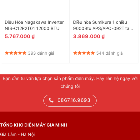
Điều Hòa Nagakawa Inverter
Điều hòa Sumikura 1 chiều
NIS-C12R2T01 12000 BTU
9000Btu APS/APO-092Titan-
A
5.767.000
₫
3.869.000
₫
393 đánh giá
544 đánh giá
Bạn cần tư vấn lựa chọn sản phẩm điện máy. Hãy liên hệ ngay với
chúng tôi
0867.16.9693
TỔNG KHO ĐIỆN MÁY GIA MINH
Gia Lâm - Hà Nội