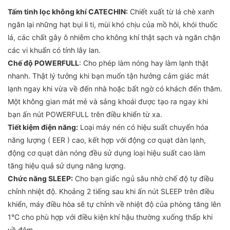
Tấm tinh lọc không khí CATECHIN:
Chiết xuất từ lá chè xanh
ngăn lại những hạt bụi li ti, mùi khó chịu của mồ hôi, khói thuốc
lá, các chất gây ô nhiễm cho không khí thật sạch và ngăn chặn
các vi khuẩn có tính lây lan.
Chế độ POWERFULL
: Cho phép làm nóng hay làm lạnh thật
nhanh. Thật lý tưởng khi bạn muốn tận hưởng cảm giác mát
lạnh ngay khi vừa về đến nhà hoặc bất ngờ có khách đến thăm.
Một không gian mát mẻ và sảng khoái được tạo ra ngay khi
bạn ấn nút POWERFULL trên điều khiển từ xa.
Tiết kiệm điện năng:
Loại máy nén có hiệu suất chuyển hóa
năng lượng ( EER ) cao, kết hợp với động cơ quạt dàn lạnh,
động cơ quạt dàn nóng đều sử dụng loại hiệu suất cao làm
tăng hiệu quả sử dụng năng lượng.
Chức năng SLEEP:
Cho bạn giấc ngủ sâu nhờ chế độ tự điều
chỉnh nhiệt độ. Khoảng 2 tiếng sau khi ấn nút SLEEP trên điều
khiển, máy điều hòa sẽ tự chỉnh về nhiệt độ của phòng tăng lên
1°C cho phù hợp với điều kiện khí hậu thường xuống thấp khi
về đêm.