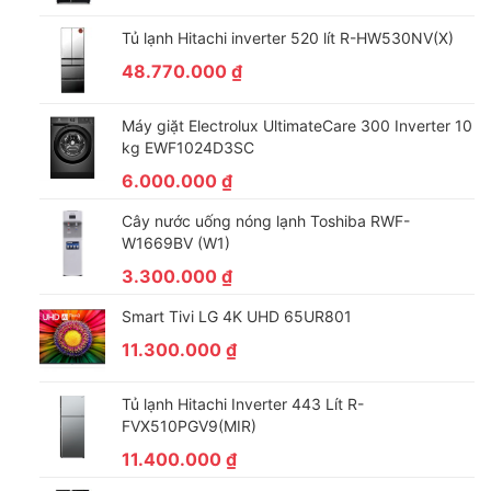
Tủ lạnh Hitachi inverter 520 lít R-HW530NV(X)
48.770.000
₫
Máy giặt Electrolux UltimateCare 300 Inverter 10
kg EWF1024D3SC
6.000.000
₫
Cây nước uống nóng lạnh Toshiba RWF-
W1669BV (W1)
3.300.000
₫
Smart Tivi LG 4K UHD 65UR801
11.300.000
₫
Tủ lạnh Hitachi Inverter 443 Lít R-
FVX510PGV9(MIR)
11.400.000
₫