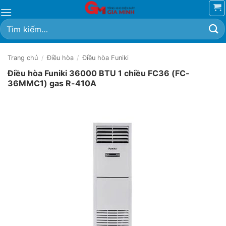
Bỏ
qua
Tìm
nội
kiếm:
dung
Trang chủ
/
Điều hòa
/
Điều hòa Funiki
Điều hòa Funiki 36000 BTU 1 chiều FC36 (FC-
36MMC1) gas R-410A