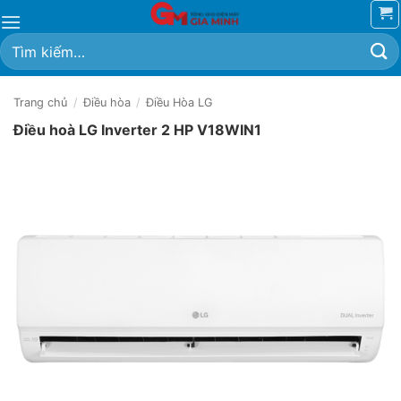
Bỏ
qua
Tìm
nội
kiếm:
dung
Trang chủ
/
Điều hòa
/
Điều Hòa LG
Điều hoà LG Inverter 2 HP V18WIN1