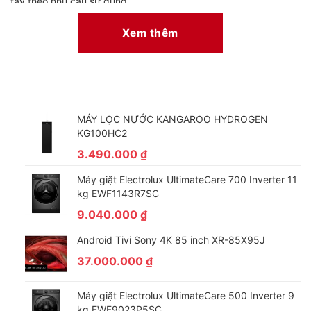
tay theo nhu cầu sử dụng.
– Thổi gió dễ chịu (cho trẻ em, người già): Máy lạnh sẽ thổi
Xem thêm
luồng gió hướng lên phía trên trần nhà, tránh thổi trực tiếp vào
cơ thể người dùng. Do đó, chế độ này phù hợp cho những
người có sức khỏe nhạy cảm, không chịu được cảm giác lạnh
buốt như người lớn tuổi và trẻ nhỏ.
MÁY LỌC NƯỚC KANGAROO HYDROGEN
KG100HC2
3.490.000
₫
Máy giặt Electrolux UltimateCare 700 Inverter 11
kg EWF1143R7SC
9.040.000
₫
Android Tivi Sony 4K 85 inch XR-85X95J
37.000.000
₫
Các công nghệ tiết kiệm điện
Máy giặt Electrolux UltimateCare 500 Inverter 9
– Công nghệ máy nén biến tần kép Dual inverter: Tối ưu hiệu
kg EWF9023P5SC