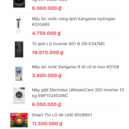
suất làm lạnh và duy trì nhiệt độ ổn định bên trong căn phòng,
6.000.000
₫
đồng thời sử dụng điện tiết kiệm và giúp cho máy lạnh vận
hành êm ái, hạn chế ảnh hưởng đến không gian sinh hoạt của
Máy lọc nước nóng lạnh Kangaroo hydrogen
bạn.
KG10A9S
– Công nghệ Energy Ctrl: Giúp người dùng chủ động hoàn toàn
4.750.000
₫
trong việc kiểm soát năng lượng điện tiêu thụ của máy lạnh
Tủ lạnh LG Inverter 601 lít GR-D247MC
LG với 4 mức (40%, 60%, 80% và 100%) theo nhu cầu sử dụng
18.970.000
₫
mà vẫn đảm bảo được hiệu quả làm mát và tiết kiệm điện mỗi
tháng.
Máy lọc nước Kangaroo 8 lõi vỏ tủ Inox KG108
– Sản phẩm đạt chuẩn 5 sao nhãn năng lượng với hiệu suất tiêu
thụ điện khoảng 1.84 kW/h.
3.900.000
₫
Máy giặt Electrolux UltimateCare 300 Inverter 10
kg EWF1024D3WC
6.050.000
₫
Smart Tivi LG 4K UHD 65UR801
11.300.000
₫