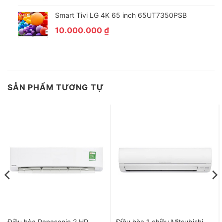
Smart Tivi LG 4K 65 inch 65UT7350PSB
10.000.000
₫
Khả năng lọc không khí – sức khoẻ
– Bộ lọc PM 2.5: Loại bỏ được đến 90% hạt bụi mịn, hỗ trợ bảo
vệ sức khỏe hô hấp toàn diện cho bạn và cả gia đình bạn khi
sử dụng máy lạnh.
SẢN PHẨM TƯƠNG TỰ
– Màng lọc sơ cấp: Bắt giữ các hạt bụi thô hiệu quả từ bước lọc
đầu tiên, nhờ đó đảm bảo máy lạnh hoạt động hiệu quả để tạo
ra bầu không khí sạch sẽ và thông thoáng cho căn phòng.
Điều hòa Panasonic 2 HP
Điều hòa 1 chiều Mitsubishi