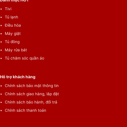
Tivi
Tủ lạnh
Điều hòa
Máy giặt
Tủ đông
Máy rửa bát
Tủ chăm sóc quần áo
Tóm lại, máy lạnh LG Inverter 2 HP V18WIN1 có kiểu thiết kế tối
Hỗ trợ khách hàng
giản và sở hữu công suất 2 HP, phù hợp cho diện tích sử dụng
Chính sách bảo mật thông tin
từ 20 – 30m². Người dùng có thể kiểm soát hoạt động của máy
lạnh LG thuận tiện bằng điện thoại, nhất là chủ động trong việc
Chính sách giao hàng, lắp đặt
kiểm soát điện năng tiêu thụ của thiết bị dễ dàng hơn.
Chính sách bảo hành, đổi trả
THÔNG SỐ KỸ THUẬT
Chính sách thanh toán
Thông tin sản phẩm