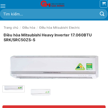
Bỏ
qua
Tìm
nội
kiếm:
dung
Trang chủ
/
Điều hòa
/
Điều hòa Mitsubishi Electric
Điều hòa Mitsubishi Heavy Inverter 17.060BTU
SRK/SRC50ZS-S