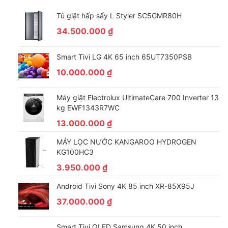
Tủ giặt hấp sấy L Styler SC5GMR80H
34.500.000
₫
Smart Tivi LG 4K 65 inch 65UT7350PSB
10.000.000
₫
Máy giặt Electrolux UltimateCare 700 Inverter 13
kg EWF1343R7WC
13.000.000
₫
MÁY LỌC NƯỚC KANGAROO HYDROGEN
KG100HC3
3.950.000
₫
Android Tivi Sony 4K 85 inch XR-85X95J
37.000.000
₫
Smart Tivi QLED Samsung 4K 50 inch