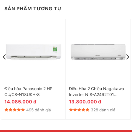
SẢN PHẨM TƯƠNG TỰ
Điều hòa Panasonic 2 HP
Điều Hòa 2 Chiều Nagakawa
CU/CS-N18UKH-8
Inverter NIS-A24R2T01
24000 BTU
14.085.000
₫
13.800.000
₫
495 đánh giá
328 đánh giá