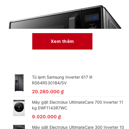
Xem thêm
Tủ lạnh Samsung Inverter 617 lít
RS64R5301B4/SV
Khóa trẻ em an toàn
20.280.000
₫
Với công suất vi sóng 800W, công suất nướng 1000W lò sẽ
Máy giặt Electrolux UltimateCare 700 Inverter 11
nhanh chóng mang đến cho gia đình bạn những bữa ăn ngon
kg EWF1143R7WC
với nhiều món ăn phong phú, đa dạng. Chức năng khóa an toàn
9.020.000
₫
giúp hạn chế những nguy hiểm không đáng có khi trẻ vô tình
đùa nghịch xung quanh lò, mang đến sự an tâm cho các gia
Máy giặt Electrolux UltimateCare 300 Inverter 10