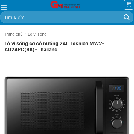
Bỏ
qua
Tìm
nội
kiếm:
dung
Trang chủ
/
Lò vi sóng
Lò vi sóng cơ có nướng 24L Toshiba MW2-
AG24PC(BK)-Thailand