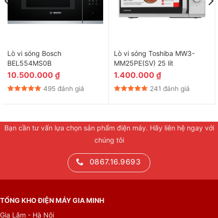
Bảo hành
12 tháng
Xuất xứ
Thái Lan
Lò vi sóng Bosch
Lò vi sóng Toshiba MW3-
BEL554MS0B
MM25PE(SV) 25 lít
10.500.000
₫
1.400.000
₫
495 đánh giá
241 đánh giá
Bạn cần tư vấn lựa chọn sản phẩm điện máy. Hãy liên hệ ngay với
chúng tôi
0867.16.9693
TỔNG KHO ĐIỆN MÁY GIA MINH
Gia Lâm - Hà Nội