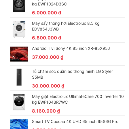
kg EWF1024D3SC
đình có con nhỏ. Đi kèm lò có đĩa thủy tinh, trục xoay, vòng
6.000.000
₫
xoay nên các món ăn được nấu đều hương vị thơm ngon, hấp
dẫn.
Máy sấy thông hơi Electrolux 8.5 kg
EDV854J3WB
THÔNG SỐ KỸ THUẬT
6.800.000
₫
Thương hiệu
Toshiba
Android Tivi Sony 4K 85 inch XR-85X95J
37.000.000
₫
Mã sản phẩm
MW2-AG24PC(BK)
Có nướng
Tủ chăm sóc quần áo thông minh LG Styler
Loại lò
Cơ
S5MB
30.000.000
₫
24 Lít
Dung tích
Máy giặt Electrolux UltimateCare 700 Inverter 10
kg EWF1043R7WC
800 W
Công suất nấu
8.160.000
₫
1000 W
Smart TV Coocaa 4K UHD 65 inch 65S6G Pro
Công suất nướng