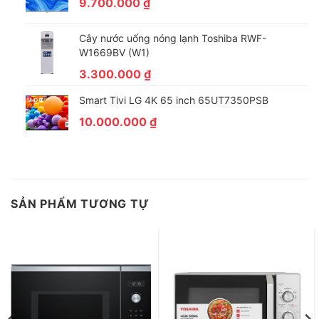
9.700.000
₫
Nút vặn
Bảng điều khiển
Cây nước uống nóng lạnh Toshiba RWF-
Tráng men
W1669BV (W1)
Chất liệu khoang lò
3.300.000
₫
Rã đông, hâm, nấu, nướng
Chức năng chính
Smart Tivi LG 4K 65 inch 65UT7350PSB
10.000.000
₫
Chuông báo khi nấu xong
Khoang lò có đèn
Chức năng Eco tiết kiệm điện
8 thực đơn tự động
5 mức công suất vi sóng
SẢN PHẨM TƯƠNG TỰ
Tiện ích
Chức năng rã đông nhanh
Hẹn giờ nấu
Màn hình hiển thị
Khoá bảng điều khiển tự động
2 chương trình nướng kết hợp