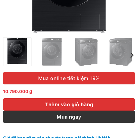
Mua online tiết kiệm 19%
10.790.000
₫
Thêm vào giỏ hàng
Mua ngay
Giá đã bao gồm vận chuyển trong nội thành Hà Nội: