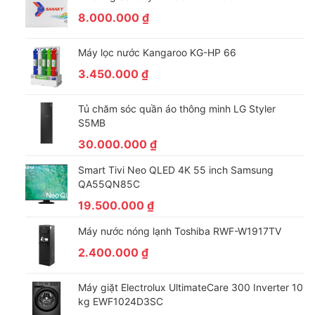
Máy giặt Samsung WW14BB944DGBSV có tính năng Wifi để
8.000.000
₫
bạn kết nối máy giặt với điện thoại thông minh và điều khiển
các chức năng từ xa thông qua ứng dụng SmartThings. Vậy là
Máy lọc nước Kangaroo KG-HP 66
từ nay, bạn không cần đến trước máy giặt mà vẫn có thể lựa
chọn các chức năng của máy, thật thông minh và hiện đại!
3.450.000
₫
Tủ chăm sóc quần áo thông minh LG Styler
S5MB
30.000.000
₫
Smart Tivi Neo QLED 4K 55 inch Samsung
QA55QN85C
Động cơ Digital Inverter tiết kiệm điện, vận hành êm
19.500.000
₫
Máy giặt Samsung WW14BB944DGBSV trang bị động cơ
Máy nước nóng lạnh Toshiba RWF-W1917TV
Digital Inverter sử dụng nam châm vĩnh cửu giúp giảm ma sát
2.400.000
₫
khi vận hành nên giảm tiếng ồn để máy hoạt động vô cùng bền
bỉ, êm ái và tiết kiệm điện nhưng vẫn duy trì khả năng giặt
Máy giặt Electrolux UltimateCare 300 Inverter 10
mạnh mẽ.
kg EWF1024D3SC