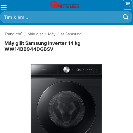
Bỏ
qua
Tìm
nội
kiếm:
dung
Trang chủ
/
Máy giặt
/
Máy Giặt Samsung
Máy giặt Samsung Inverter 14 kg
WW14BB944DGBSV