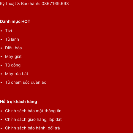
Kỹ thuật & Bảo hành: 0867.169.693
Màu
Đen
sắc:
Danh mục HOT
Nhà
sản
Samsung
Tivi
xuất:
Tủ lạnh
Xuất xứ:
Việt Nam
Điều hòa
Năm ra
2024
Máy giặt
mắt :
Tủ đông
Thời
gian
Máy rửa bát
24 Tháng
bảo
Tủ chăm sóc quần áo
hành:
Địa
điểm
Hỗ trợ khách hàng
Nguyễn Kim
bảo
hành:
Chính sách bảo mật thông tin
Chính sách giao hàng, lắp đặt
Bảng
Bảng điều khiển thông minh AI Control. Có thể điều
điều
chỉnh Hiển thị bằng Tiếng Việt hoặc Tiếng Anh
Chính sách bảo hành, đổi trả
khiển: