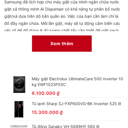
Samsung đã tích hợp cho máy giặt của mình ngăn chứa nước
giặt xả thông minh AI Dispenser có khả năng tự phân bổ nước
giặt/xả dựa trên dộ bẩn quần áo. Việc của bạn cần làm chỉ là
đổ đầy ngăn chứa. Mỗi lần giặt, máy sẽ tự động cảm biến các
yếu tố để đổ đúng & đủ lượng chất tẩy cần thiết để giặt sạch
quần áo tinh tươm.
Xem thêm
Hơn nữa, thiết kế của ngăn chứa thông minh này cũng khá lớn,
1 lần đổ đầy có thể sử dụng tối đa đến 1 tháng**. Hộp chứa
nước giặt xả được thiết kế với nắp đậy kín, đảm bảo chất lượng
nước giặt xả được bảo quản như mới. Đây thực sự là một tiện
ích tiên tiến, giúp bạn tiết kiệm chất tẩy, thời gian và công sức
Máy giặt Electrolux UltimateCare 500 Inverter 10
trong việc cân chỉnh mỗi lần giặt.
kg EWF1023P5SC
** Theo tần suất giặt 4 lần/ tuần. Kết quả có thể thay đổi tùy
6.100.000
₫
thuộc vào khối lượng giặt và cài đặt.
Tủ lạnh Sharp SJ-FXP600VG-BK Inverter 525 lít
15.300.000
₫
Kết nối Wifi điều khiển bằng điện thoại
Tủ đông Sanaky VH-5699HY 560 lít