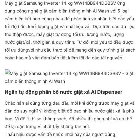
Máy giặt Samsung Inverter 14 kg WW14BB944DGBSV ứng
dụng công nghệ giặt cảm biến thông minh AI Wash với 5 loại
cảm biến kết hợp cùng nhau để phân tích và nhận biết các yếu
tố: độ bẩn, khối lượng giặt và chất liệu vải. Dựa trên các dữ liệu
thu thập được, máy giặt tự động tối ưu: lượng nước, lượng
nước giặt/xả, thời gian & quy trình. Từ đó, mọi yếu tố đều được
tối ưu đúngvới nhu cầu thực tế để mang đến quy trình giặt sạch
hoàn hảo mà vẫn đảm bảo tiết kiệm tối đa các tài nguyên.
Ngăn tự động phân bổ nước giặt xả AI Dispenser
Chắc hẳn ai cũng từng đau đầu mỗi khi đứng trước máy giặt và
đắn đo suy nghĩ vì không biết đổ bao nhiêu nước giặt xả là phù
hợp. Vì đổ ít thì sợ không sạch, đổ nhiều thì phun phí và có thể
để lại cặn trắng vì chất tẩy không tan hết.
Thấu hiểu được vấn đề nhức nhối này của người dùng,