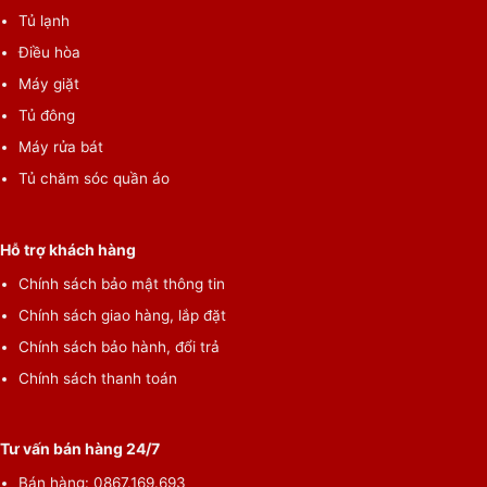
Tủ lạnh
Điều hòa
Máy giặt
Đa dạng cách sử dụng với chế độ Fan only
Tủ đông
Với chế độ Fan only, người dùng có thể sử dụng máy lạnh như
Máy rửa bát
một chiếc
quạt thổi gió
thông thường. Chế độ này thích hợp
Tủ chăm sóc quần áo
vào những ngày thời tiết mát mẻ hoặc khi người dùng không
cần làm lạnh.
Hỗ trợ khách hàng
Chính sách bảo mật thông tin
Chính sách giao hàng, lắp đặt
Chính sách bảo hành, đổi trả
Chính sách thanh toán
Tư vấn bán hàng 24/7
Bán hàng: 0867.169.693