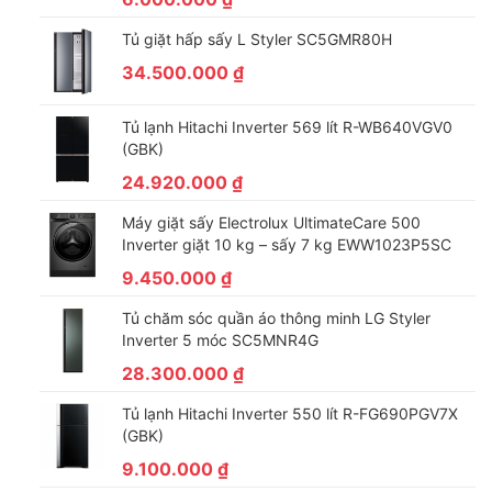
Tủ giặt hấp sấy L Styler SC5GMR80H
34.500.000
₫
Tủ lạnh Hitachi Inverter 569 lít R-WB640VGV0
(GBK)
24.920.000
₫
Tiện lợi trong lắp đặt với ống thoát nước 2 chiều
Máy giặt sấy Electrolux UltimateCare 500
Inverter giặt 10 kg – sấy 7 kg EWW1023P5SC
Máy lạnh Inverter Midea có thiết kế ống thoát nước bên phải
9.450.000
₫
hoặc bên trái cho máy, đảm bảo sự thuận tiện cho người dùng
trong việc lắp đặt.
Tủ chăm sóc quần áo thông minh LG Styler
Inverter 5 móc SC5MNR4G
28.300.000
₫
Tủ lạnh Hitachi Inverter 550 lít R-FG690PGV7X
(GBK)
9.100.000
₫