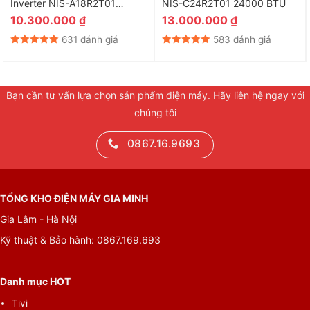
Inverter NIS-A18R2T01
NIS-C24R2T01 24000 BTU
18000 BTU
10.300.000
₫
13.000.000
₫
631 đánh giá
583 đánh giá
Trả lại không gian sạch khuẩn, an toàn cho hô hấp với
Bạn cần tư vấn lựa chọn sản phẩm điện máy. Hãy liên hệ ngay với
bộ lọc bụi 2 lớp mật độ cao tăng cường
chúng tôi
Với thiết kế lưới siêu nhỏ của
bộ lọc 2 lớp kép gồm: lưới lọc mật
độ cao vá lưới lọc tăng cường
, bụi bẩn và các tác nhân gây dị
0867.16.9693
ứng trong không khí sẽ được lọc sạch hơn 50%, trả lại cho
không gian trong lành, góp phần bảo vệ sức khỏe của các
thành viên trong gia đình.
TỔNG KHO ĐIỆN MÁY GIA MINH
Gia Lâm - Hà Nội
Kỹ thuật & Bảo hành: 0867.169.693
Danh mục HOT
Tivi