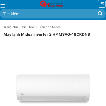
Bỏ
qua
Tìm
nội
kiếm:
dung
Trang chủ
/
Điều hòa
/
Điều hòa Midea
Máy lạnh Midea Inverter 2 HP MSAG-18CRDN8