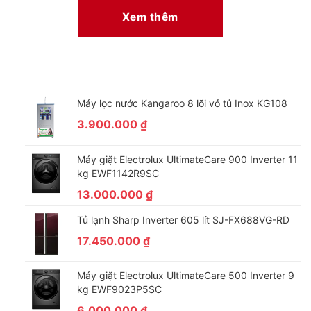
Xem thêm
Máy lọc nước Kangaroo 8 lõi vỏ tủ Inox KG108
3.900.000
₫
Máy giặt Electrolux UltimateCare 900 Inverter 11
Làm mát xa và đều hơn với cửa gió mở rộng đến 80
kg EWF1142R9SC
độ
13.000.000
₫
Máy lạnh này còn có cửa gió thiết kế linh hoạt, có khả năng mở
Tủ lạnh Sharp Inverter 605 lít SJ-FX688VG-RD
rộng từ 60 độ lên đến 80 độ, giúp gia tăng lưu lượng gió được
17.450.000
₫
thổi ra, mang hơi lạnh lan toả xa và đều hơn khắp căn phòng
của bạn.
Máy giặt Electrolux UltimateCare 500 Inverter 9
kg EWF9023P5SC
6.000.000
₫