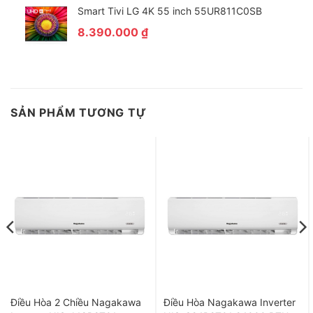
Smart Tivi LG 4K 55 inch 55UR811C0SB
8.390.000
₫
Tiện lợi trong quá trình sử dụng với chức năng hẹn
giờ
SẢN PHẨM TƯƠNG TỰ
Đôi khi cảm thấy mệt mỏi với việc bạn phải thức giấc để tắt
máy lạnh khi nhiệt độ phòng hạ thấp. Với chức năng hẹn giờ sẽ
giúp bạn giải quyết vấn đề này. Chỉ với một vài thao tác đơn
giản trên remote để
hẹn giờ bật hoặc tắt máy lạnh
. Ở chế độ
này,
độ ồn của máy chỉ khoảng 26 dB
, đảm bảo cho bạn một
giấc ngủ yên tĩnh.
Điều Hòa 2 Chiều Nagakawa
Điều Hòa Nagakawa Inverter