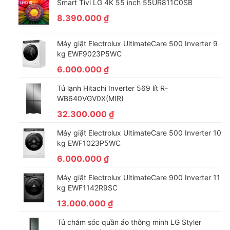
Smart Tivi LG 4K 55 inch 55UR811C0SB
đang sinh hoạt trong phòng.
8.390.000
₫
Máy giặt Electrolux UltimateCare 500 Inverter 9
kg EWF9023P5WC
6.000.000
₫
Tủ lạnh Hitachi Inverter 569 lít R-
WB640VGV0X(MIR)
32.300.000
₫
Máy giặt Electrolux UltimateCare 500 Inverter 10
kg EWF1023P5WC
*Hình ảnh chỉ mang tính chất minh họa
6.000.000
₫
Công nghệ tiết kiệm điện
Máy giặt Electrolux UltimateCare 900 Inverter 11
– Công nghệ Inverter với động cơ vận hành mượt mà không cần
kg EWF1142R9SC
bật/tắt liên tục giảm điện năng tiêu thụ hằng tháng, duy trì
13.000.000
₫
nhiệt độ ổn định, chạy êm ái, không tạo ra tiếng ồn lớn làm ảnh
hưởng đến thời gian ngủ nghỉ của gia đình.
Tủ chăm sóc quần áo thông minh LG Styler