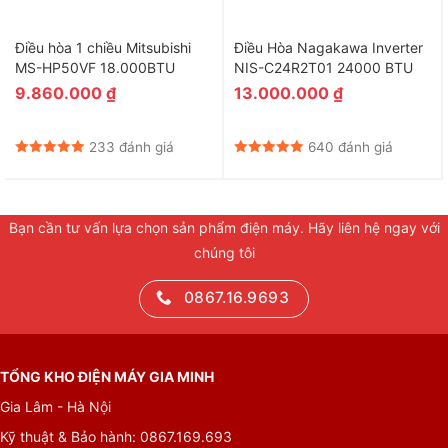
Máy lạnh Panasonic được thiết lập công nghệ
Nanoe-G
có thể
loại bỏ được những hạt lơ lửng có trong không khí kể cả hạt bụi
Điều hòa 1 chiều Mitsubishi
Điều Hòa Nagakawa Inverter
mịn PM 2.5 với hiệu suất lên tới 99%, trả lại cho bạn gian phòng
MS-HP50VF 18.000BTU
NIS-C24R2T01 24000 BTU
trong lành, góp phần bảo vệ sức khỏe hô hấp của mọi thành
9.860.000
₫
13.000.000
₫
viên trong gia đình.
233 đánh giá
640 đánh giá
Bạn cần tư vấn lựa chọn sản phẩm điện máy. Hãy liên hệ ngay với
chúng tôi
0867.16.9693
TỔNG KHO ĐIỆN MÁY GIA MINH
Gia Lâm - Hà Nội
Kỹ thuật & Bảo hành: 0867.169.693