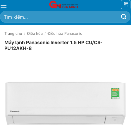
Bỏ
qua
Tìm
nội
kiếm:
dung
Trang chủ
/
Điều hòa
/
Điều hòa Panasonic
Máy lạnh Panasonic Inverter 1.5 HP CU/CS-
PU12AKH-8