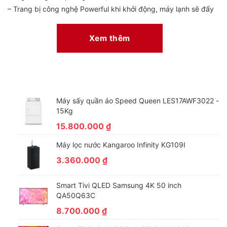
– Trang bị công nghệ Powerful khi khởi động, máy lạnh sẽ đẩy
mạnh công suất hoạt động và nhanh chóng làm mát không gian
phòng trong thời gian ngắn.
Xem thêm
Máy sấy quần áo Speed Queen LES17AWF3022 -
15Kg
15.800.000
₫
Máy lọc nước Kangaroo Infinity KG109I
3.360.000
₫
*Hình ảnh chỉ mang tính chất minh họa
Cơ chế thổi gió
Smart Tivi QLED Samsung 4K 50 inch
QA50Q63C
Luồng gió mát được thổi rộng, lan tỏa khắp căn phòng với cơ
8.700.000
₫
chế
tùy chỉnh điều khiển lên xuống tự động thông qua
remote
cho bạn được cảm nhận không khí mát mẻ, thư thái khi