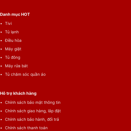
Danh mục HOT
Tivi
Tủ lạnh
Điều hòa
Máy giặt
Tủ đông
Máy rửa bát
Tủ chăm sóc quần áo
*Hình ảnh chỉ mang tính chất minh họa
Hỗ trợ khách hàng
Tiện ích
Chính sách bảo mật thông tin
Chính sách giao hàng, lắp đặt
–
Kết nối App qua Wifi
: cho người dùng trực tiếp sử dụng thiết
Chính sách bảo hành, đổi trả
bị di động của mình để điều khiển máy lạnh linh hoạt mà không
cần mất thời gian để tìm kiếm remote.
Chính sách thanh toán