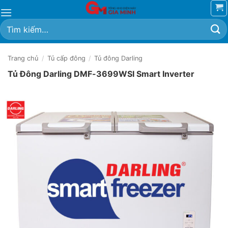
Bỏ
qua
Tìm
nội
kiếm:
dung
Trang chủ
/
Tủ cấp đông
/
Tủ đông Darling
Tủ Đông Darling DMF-3699WSI Smart Inverter