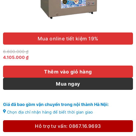
Mua online tiết kiệm 19%
6.600.000
₫
Giá
G
4.105.000
₫
gốc
h
là:
tạ
6.600.000 ₫.
là
Thêm vào giỏ hàng
4
Mua ngay
Giá đã bao gồm vận chuyển trong nội thành Hà Nội:
Chọn địa chỉ nhận hàng để biết thời gian giao
Hỗ trợ tư vấn: 0867.16.9693