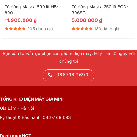
Tủ đông Alaska 890 lít HB-
Tủ đông Alaska 250 lít BCD-
890
3068C
11.900.000
₫
5.000.000
₫
235 đánh giá
180 đánh giá
Bạn cần tư vấn lựa chọn sản phẩm điện máy. Hãy liên hệ ngay với
chúng tôi
0867.16.9693
TỔNG KHO ĐIỆN MÁY GIA MINH
Gia Lâm - Hà Nội
Kỹ thuật & Bảo hành: 0867.169.693
Danh mục HOT