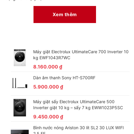
Khi bảo quản nhiều thực phẩm trong tủ, nên chia nhỏ thực
phẩm ra và xếp vào tủ sao cho giữa chúng có khoảng trống để
Xem thêm
hơi lạnh có thể lan tỏa và tiếp xúc với tất cả thực phẩm. Hoặc
khách hàng có thể xếp dần từng lượng thực phẩm một, để cho
thực phẩm lạnh rồi xếp tiếp. đảm bảo mọi thực phẩm đều được
bảo quản đông lạnh, an toàn
Máy giặt Electrolux UltimateCare 700 Inverter 10
kg EWF1043R7WC
8.160.000
₫
Dàn âm thanh Sony HT-S700RF
5.900.000
₫
Máy giặt sấy Electrolux UltimateCare 500
Inverter giặt 10 kg – sấy 7 kg EWW1023P5SC
9.450.000
₫
Bình nước nóng Ariston 30 lít SL2 30 LUX WIFI
2.5 FE