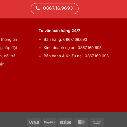
0867.16.9693
Tư vấn bán hàng 24/7
thông tin
Bán hàng: 0867.169.693
g, lắp đặt
Kinh doanh dự án: 0867.169.693
, đổi trả
Bảo hành & Khiếu nại: 0867.169.693
oán
Visa
PayPal
Stripe
MasterCard
Cash