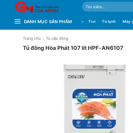
Bỏ
Tìm
qua
kiếm:
nội
DANH MỤC SẢN PHẨM
Tivi
Tủ lạnh
Máy g
dung
Trang chủ
/
Tủ cấp đông
Tủ đông Hòa Phát 107 lít HPF-AN6107