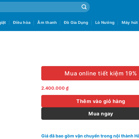
iặt
Điều hòa
Âm thanh
Đồ Gia Dụng
Lò Nướng
Máy hút
Mua online tiết kiệm 19%
2.400.000
₫
Thêm vào giỏ hàng
Mua ngay
Giá đã bao gồm vận chuyển trong nội thành Hà