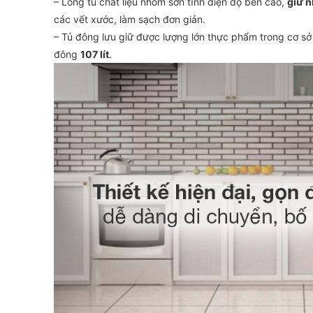
– Lòng tủ chất liệu nhôm sơn tĩnh điện độ bền cao,
giữ n
các vết xước, làm sạch đơn giản.
– Tủ đông lưu giữ được lượng lớn thực phẩm trong cơ sở
đông
107 lít
.