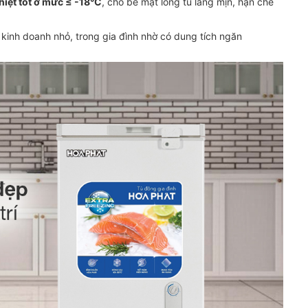
hiệt tốt ở mức ≤ -18°C
, cho bề mặt lòng tủ láng mịn, hạn chế
 kinh doanh nhỏ, trong gia đình nhờ có dung tích ngăn