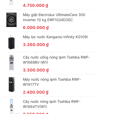
4.750.000
₫
Máy giặt Electrolux UltimateCare 300
Inverter 10 kg EWF1024D3SC
6.000.000
₫
Máy lọc nước Kangaroo Infinity KG109I
3.360.000
₫
Cây nước uống nóng lạnh Toshiba RWF-
W1669BV (W1)
3.300.000
₫
Máy nước nóng lạnh Toshiba RWF-
W1917TV
2.400.000
₫
Cây nước nóng lạnh Toshiba RWF-
W1664TV(W1)