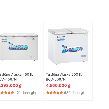
ủ đông Alaska 450 lít
Tủ đông Alaska 500 lít
Tủ đông 
CD-4567N
BCD-5067N
650N
.298.000
₫
4.560.000
₫
10.00
121 đánh giá
632 đánh giá