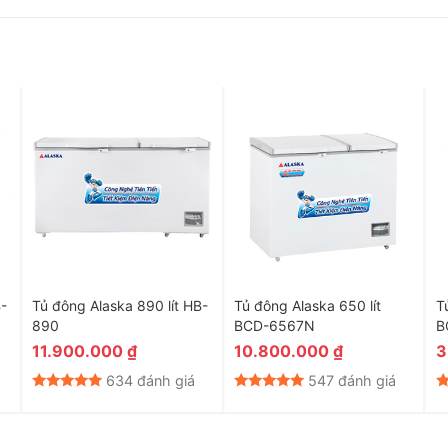
 nhỏ chơi đùa xung quanh gây nguy hiểm cho chúng hoặc tránh
-
Tủ đông Alaska 890 lít HB-
Tủ đông Alaska 650 lít
T
 quản thực phẩm ngăn nắp, phù hợp với nhu cầu của mình.
890
BCD-6567N
B
nhàng, linh hoạt mà không cần đến sự trợ giúp của người khác.
11.900.000
₫
10.800.000
₫
3
oát nhiệt độ làm lạnh của tủ dễ dàng mà không cần mở cửa tủ
634 đánh giá
547 đánh giá