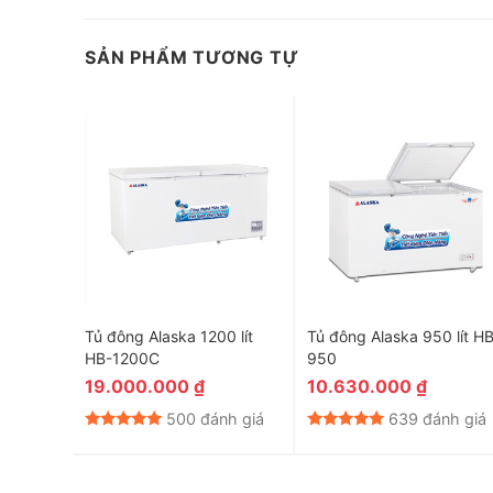
SẢN PHẨM TƯƠNG TỰ
Tiện ích
–
Móc khóa cửa tủ
: giúp khóa lại cửa tủ, ngăn cản trẻ
cho kẻ trộm lấy cắp hàng hóa của bạn.
 lít
Tủ đông Alaska 1200 lít
Tủ đông Alaska 950 lít HB
–
Giỏ đựng đồ
: cho phép bạn dễ dàng phân loại và bảo
HB-1200C
950
–
Bánh xe
: giúp người dùng thay đổi vị trí tủ đông nhẹ 
19.000.000
₫
10.630.000
₫
–
Nút điều chỉnh nhiệt độ bên ngoài tủ
: cho bạn kiểm s
nh giá
500 đánh giá
639 đánh giá
ra.