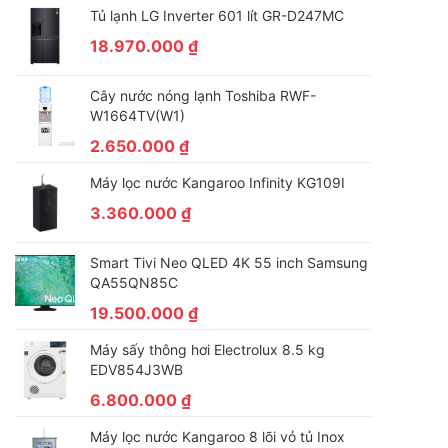
Tủ lạnh LG Inverter 601 lít GR-D247MC
18.970.000
₫
Cây nước nóng lạnh Toshiba RWF-
W1664TV(W1)
2.650.000
₫
Máy lọc nước Kangaroo Infinity KG109I
3.360.000
₫
Smart Tivi Neo QLED 4K 55 inch Samsung
QA55QN85C
19.500.000
₫
Máy sấy thông hơi Electrolux 8.5 kg
EDV854J3WB
6.800.000
₫
Máy lọc nước Kangaroo 8 lõi vỏ tủ Inox