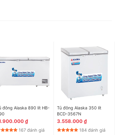
ủ đông Alaska 890 lít HB-
Tủ đông Alaska 350 lít
Tủ đông 
90
BCD-3567N
BCD-50
1.900.000
₫
3.558.000
₫
5.400
167 đánh giá
184 đánh giá