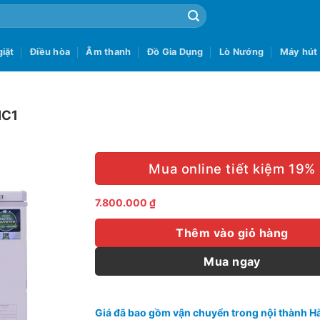
iặt
Điều hòa
Âm thanh
Đồ Gia Dụng
Lò Nướng
Máy hút
IC1
Mua online tiết kiệm 19%
7.800.000
₫
Thêm vào giỏ hàng
Mua ngay
Giá đã bao gồm vận chuyển trong nội thành Hà