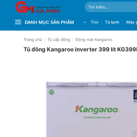
Bỏ
Tìm
qua
kiếm:
nội
DANH MỤC SẢN PHẨM
Tivi
Tủ lạnh
Máy g
dung
Trang chủ
/
Tủ cấp đông
/
Đông mát Kangaroo
Tủ đông Kangaroo inverter 399 lít KG399