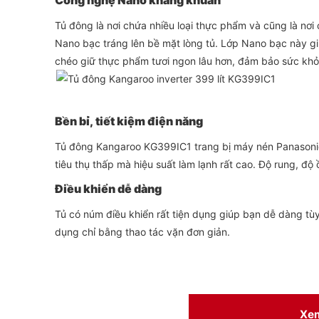
Công nghệ Nano kháng khuẩn
Tủ đông là nơi chứa nhiều loại thực phẩm và cũng là nơ
Nano bạc tráng lên bề mặt lòng tủ. Lớp Nano bạc này gi
chéo giữ thực phẩm tươi ngon lâu hơn, đảm bảo sức khỏ
Bền bỉ, tiết kiệm điện năng
Tủ đông Kangaroo KG399IC1 trang bị máy nén Panasonic
tiêu thụ thấp mà hiệu suất làm lạnh rất cao. Độ rung, độ 
Điều khiển dễ dàng
Tủ có núm điều khiển rất tiện dụng giúp bạn dễ dàng t
dụng chỉ bằng thao tác vặn đơn giản.
Xe