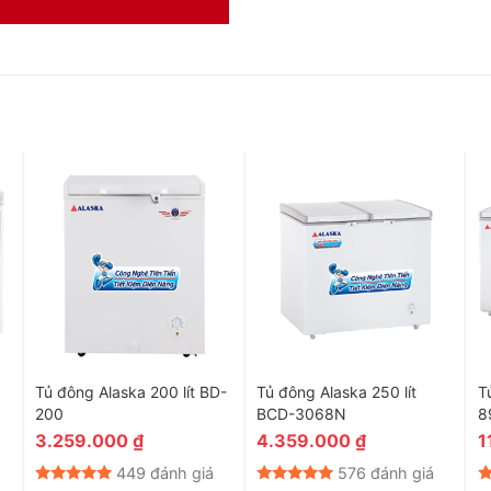
hiện nay. Không chỉ có tính an toàn cao đối với môi trường
Tủ đông Alaska 200 lít BD-
Tủ đông Alaska 250 lít
T
200
BCD-3068N
8
 làm lạnh êm ái, làm lạnh lâu và tiết kiệm chi phí điện năng
3.259.000
₫
4.359.000
₫
1
449 đánh giá
576 đánh giá