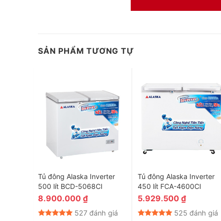
SẢN PHẨM TƯƠNG TỰ
Thân thiện với môi trường
Tủ đông Kangaroo KG399IC1 sử dụng gas R600a tốt nhất 
 lít
Tủ đông Alaska Inverter
Tủ đông Alaska Inverter
500 lít BCD-5068CI
450 lít FCA-4600CI
và người sử dụng, dòng Gas R600a còn mang đến khả năng
8.900.000
₫
5.929.500
₫
cho gia đình bạn.
nh giá
527 đánh giá
525 đánh giá