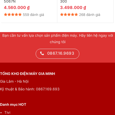
5067N
300
4.560.000
₫
3.498.000
₫
559 đánh giá
268 đánh giá
Bạn cần tư vấn lựa chọn sản phẩm điện máy. Hãy liên hệ ngay với
chúng tôi
0867.16.9693
TỔNG KHO ĐIỆN MÁY GIA MINH
Gia Lâm - Hà Nội
Kỹ thuật & Bảo hành: 0867.169.693
Danh mục HOT
Tivi