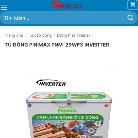
Bỏ
qua
Tìm
nội
kiếm:
dung
Trang chủ
/
Tủ cấp đông
/
Đông mát Pinimax
TỦ ĐÔNG PINIMAX PNM-29WF3 INVERTER