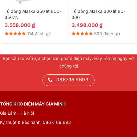
Tủ đông Alaska 350 lít BCD-
Tủ đông Alaska 300 lít BD-
3567N
300
3.558.000
₫
3.498.000
₫
114 đánh giá
630 đánh giá
Bạn cần tư vấn lựa chọn sản phẩm điện máy. Hãy liên hệ ngay với
chúng tôi
0867.16.9693
TỔNG KHO ĐIỆN MÁY GIA MINH
Gia Lâm - Hà Nội
Kỹ thuật & Bảo hành: 0867.169.693