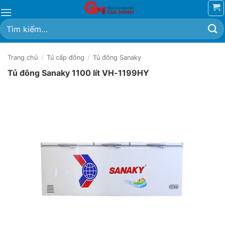
Bỏ
qua
Tìm
nội
kiếm:
dung
Trang chủ
/
Tủ cấp đông
/
Tủ đông Sanaky
Tủ đông Sanaky 1100 lít VH-1199HY