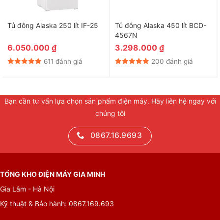
Tủ đông Alaska 250 lít IF-25
Tủ đông Alaska 450 lít BCD-
4567N
6.050.000
₫
3.298.000
₫
611 đánh giá
200 đánh giá
Bạn cần tư vấn lựa chọn sản phẩm điện máy. Hãy liên hệ ngay với
chúng tôi
0867.16.9693
TỔNG KHO ĐIỆN MÁY GIA MINH
Gia Lâm - Hà Nội
Kỹ thuật & Bảo hành: 0867.169.693