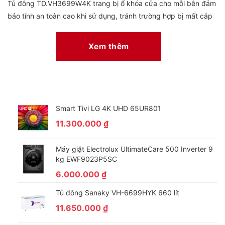
Tủ đông TD.VH3699W4K trang bị ổ khóa cửa cho mỗi bên đảm
bảo tính an toàn cao khi sử dụng, tránh trường hợp bị mất cắp
hay trẻ nhỏ nghịch ngợm mở cửa tủ thường xuyên.
Xem thêm
Smart Tivi LG 4K UHD 65UR801
11.300.000
₫
Máy giặt Electrolux UltimateCare 500 Inverter 9
kg EWF9023P5SC
6.000.000
₫
Tủ đông Sanaky VH-6699HYK 660 lít
11.650.000
₫