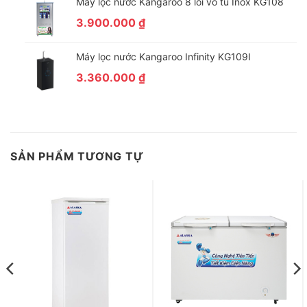
Máy lọc nước Kangaroo 8 lõi vỏ tủ Inox KG108
3.900.000
₫
Máy lọc nước Kangaroo Infinity KG109I
3.360.000
₫
SẢN PHẨM TƯƠNG TỰ