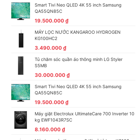
Smart Tivi Neo QLED 4K 55 inch Samsung
QA55QN85C
19.500.000
₫
MÁY LỌC NƯỚC KANGAROO HYDROGEN
KG100HC2
3.490.000
₫
Tủ chăm sóc quần áo thông minh LG Styler
S5MB
30.000.000
₫
Smart Tivi Neo QLED 4K 55 inch Samsung
QA55QN85C
19.500.000
₫
Máy giặt Electrolux UltimateCare 700 Inverter 10
kg EWF1043R7SC
8.160.000
₫