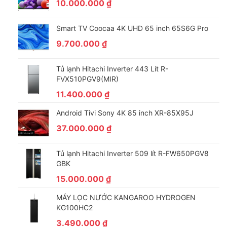
10.000.000
₫
Smart TV Coocaa 4K UHD 65 inch 65S6G Pro
9.700.000
₫
Tủ lạnh Hitachi Inverter 443 Lít R-
FVX510PGV9(MIR)
11.400.000
₫
Android Tivi Sony 4K 85 inch XR-85X95J
Một số tiện ích đi kèm tủ đông Sanaky VH-6699W2K
37.000.000
₫
Lòng tủ: Được tráng phẳng thuận tiện lau chùi vệ
Tủ lạnh Hitachi Inverter 509 lít R-FW650PGV8
sinh cũng như sắp xếp thực phẩm
GBK
Thân tủ: Thân tủ được làm từ nhựa ABS cao cấp.
15.000.000
₫
Đây là loại chất liệu dẻo dai có khả năng chịu các
va đập tốt. Vì thế bạn hoàn toàn có thể yên tâm về
MÁY LỌC NƯỚC KANGAROO HYDROGEN
KG100HC2
độ bền của tủ đông Sanaky VH-6699W2K.
3.490.000
₫