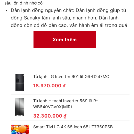
sâu, ổn định nhờ có:
Dàn lạnh đồng nguyên chất: Dàn lạnh đồng giúp tủ
dông Sanaky làm lạnh sâu, nhanh hơn. Dàn lạnh
đồng còn có độ bền cao, vận hành êm ái trong quá
trình sử dụng.
Xem thêm
Công nghệ làm lạnh 360 độ cùng dàn lạnh đồng
cho ra hiệu quả làm lạnh tuyệt đối.
Ngoài ra tủ còn sử dụng thế hệ gas mới nhất R290.:
Gas R290 giúp tủ hoạt động ổn định, làm lạnh rất
nhanh.
Tủ lạnh LG Inverter 601 lít GR-D247MC
18.970.000
₫
Các yếu tố này kết hợp với nhau cho ra một chiếc tủ đông hoàn
hảo nhất về phương diện làm lạnh. Đây cũng là ưu điểm nổi bật
Tủ lạnh Hitachi Inverter 569 lít R-
của tủ đông Sanaky so với tủ đông thương hiệu khác trên thị
WB640VGV0X(MIR)
trường.
32.300.000
₫
Smart Tivi LG 4K 65 inch 65UT7350PSB