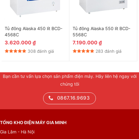
Tủ đông Alaska 450 lít BCD-
Tủ đông Alaska 550 lít BCD-
4568C
5568C
3.620.000
₫
7.190.000
₫
308 đánh giá
283 đánh giá
Bạn cần tư vấn lựa chọn sản phẩm điện máy. Hãy liên hệ ngay với
chúng tôi
0867.16.9693
TỔNG KHO ĐIỆN MÁY GIA MINH
Gia Lâm - Hà Nội