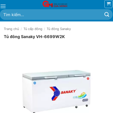
Bỏ
qua
Tìm
nội
kiếm:
dung
Trang chủ
/
Tủ cấp đông
/
Tủ đông Sanaky
Tủ đông Sanaky VH-6699W2K