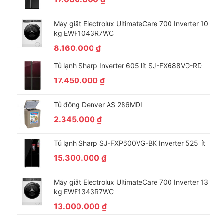
Máy giặt Electrolux UltimateCare 700 Inverter 10
Tủ được trang bị công tắc cửa nhằm kiểm soát quạt dàn lạnh
kg EWF1043R7WC
Cửa tự đóng hạn chế thất thoát hơi lạnh
8.160.000
₫
Cửa tự đóng là một phần quan trọng trong việc duy trì nhiệt độ
Tủ lạnh Sharp Inverter 605 lít SJ-FX688VG-RD
bên trong tủ mát Alaska ổn định. Khi bạn mở cửa để lấy thực
17.450.000
₫
phẩm hoặc sắp xếp, việc cửa tự đóng sẽ ngăn chặn sự thoát
hơi lạnh ra ngoài môi trường. Thực phẩm nhờ vậy được bảo
Tủ đông Denver AS 286MDI
quẩn lâu hơn và tiết kiệm năng lượng.
2.345.000
₫
Tủ lạnh Sharp SJ-FXP600VG-BK Inverter 525 lít
15.300.000
₫
Máy giặt Electrolux UltimateCare 700 Inverter 13
kg EWF1343R7WC
13.000.000
₫