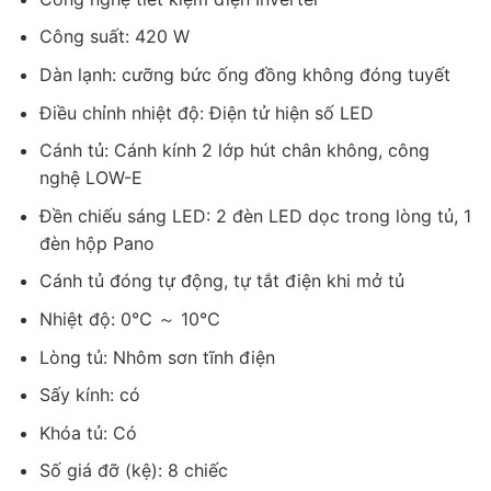
Tủ có khóa an toàn
Công suất: 420 W
Làm lạnh bằng quạt
Dàn lạnh: cưỡng bức ống đồng không đóng tuyết
Hệ thống làm lạnh bằng quạt giúp làm lạnh thực phẩm nhanh
Điều chỉnh nhiệt độ: Điện tử hiện số LED
hơn và đồng thời ngăn chặn hiện tượng đọng sương. Hệ thống
làm lạnh bằng quạt làm tăng tốc độ làm lạnh, giúp thực phẩm
Cánh tủ: Cánh kính 2 lớp hút chân không, công
đông lạnh và nguội nhanh chóng. Điều này đặc biệt quan trọng
nghệ LOW-E
khi bạn cần làm lạnh thực phẩm tươi sống để duy trì độ tươi
Đền chiếu sáng LED: 2 đèn LED dọc trong lòng tủ, 1
ngon và giữ chất lượng.
đèn hộp Pano
Cánh tủ đóng tự động, tự tắt điện khi mở tủ
Nhiệt độ: 0℃ ～ 10℃
Lòng tủ: Nhôm sơn tĩnh điện
Sấy kính: có
Khóa tủ: Có
Số giá đỡ (kệ): 8 chiếc
Làm lạnh bằng quạt