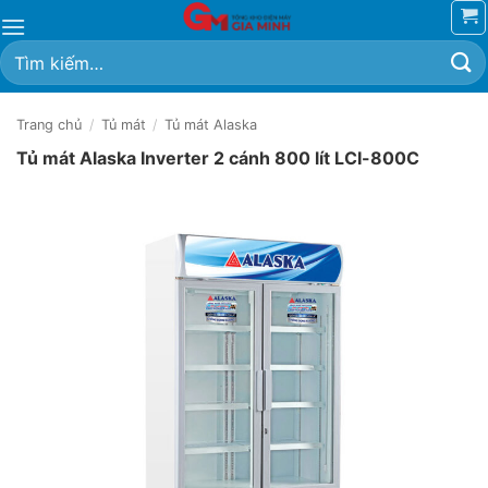
Bỏ
qua
Tìm
nội
kiếm:
dung
Trang chủ
/
Tủ mát
/
Tủ mát Alaska
Tủ mát Alaska Inverter 2 cánh 800 lít LCI-800C