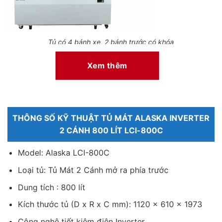
Tủ có 4 bánh xe, 2 bánh trước có khóa
Tủ có khóa an toàn
Xem thêm
Khóa an toàn trên tủ mát là một biện pháp an toàn hiệu quả,
đảm bảo rằng chỉ những người có quyền mới có thể mở tủ. Điều
này không chỉ ngăn chặn trẻ em lấy thực phẩm một cách vô
tình mà còn giúp hạn chế thất thoát hơi lạnh ra khỏi tủ.
THÔNG SỐ KỸ THUẬT TỦ MÁT ALASKA INVERTER
2 CÁNH 800 LÍT LCI-800C
Model: Alaska LCI-800C
Loại tủ: Tủ Mát 2 Cánh mở ra phía trước
Dung tích : 800 lít
Kích thước tủ (D x R x C mm): 1120 x 610 x 1973
Công nghệ tiết kiệm điện Inverter