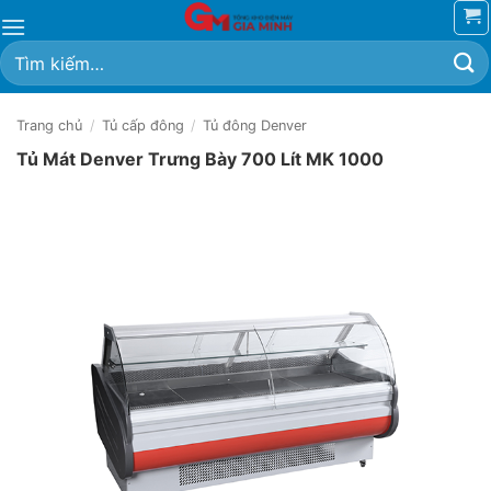
Bỏ
qua
Tìm
nội
kiếm:
dung
Trang chủ
/
Tủ cấp đông
/
Tủ đông Denver
Tủ Mát Denver Trưng Bày 700 Lít MK 1000