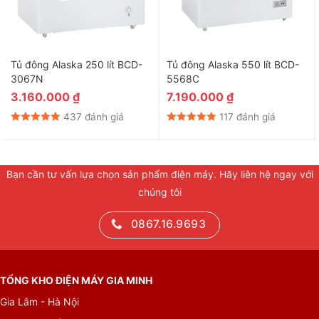
Tủ đông Alaska 250 lít BCD-
Tủ đông Alaska 550 lít BCD-
3067N
5568C
3.160.000
₫
7.190.000
₫
437 đánh giá
117 đánh giá
Bạn cần tư vấn lựa chọn sản phẩm điện máy. Hãy liên hệ ngay với
chúng tôi
0867.16.9693
TỔNG KHO ĐIỆN MÁY GIA MINH
Gia Lâm - Hà Nội