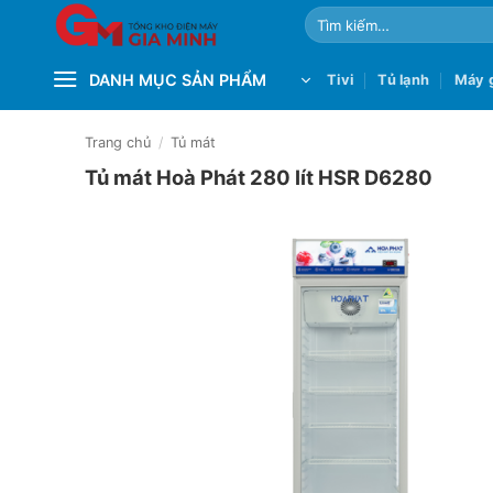
Bỏ
Tìm
qua
kiếm:
nội
DANH MỤC SẢN PHẨM
Tivi
Tủ lạnh
Máy g
dung
Trang chủ
/
Tủ mát
Tủ mát Hoà Phát 280 lít HSR D6280