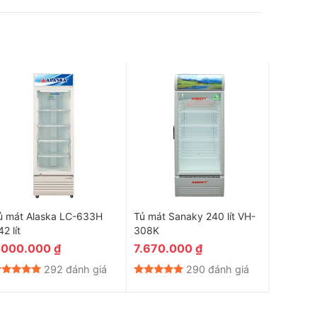
ủ mát Alaska LC-633H
Tủ mát Sanaky 240 lít VH-
Tủ mát A
2 lít
308K
500
.000.000
₫
7.670.000
₫
15.574
292 đánh giá
290 đánh giá