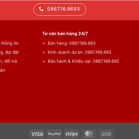
0867.16.9693
Tư vấn bán hàng 24/7
thông tin
Bán hàng: 0867.169.693
g, lắp đặt
Kinh doanh dự án: 0867.169.693
, đổi trả
Bảo hành & Khiếu nại: 0867.169.693
oán
Visa
PayPal
Stripe
MasterCard
Cash