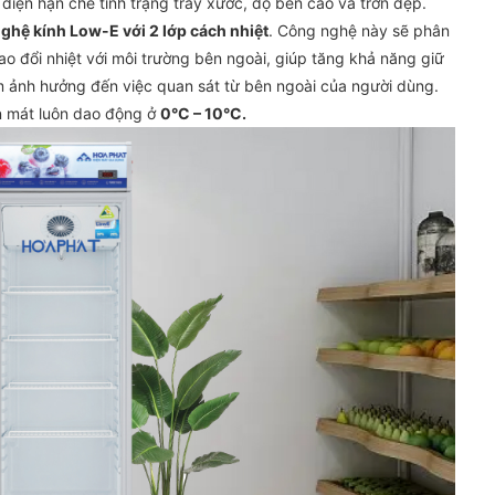
h điện hạn chế tình trạng trầy xước, độ bền cao và trơn đẹp.
ghệ kính Low-E với 2 lớp cách nhiệt
. Công nghệ này sẽ phân
rao đổi nhiệt với môi trường bên ngoài, giúp tăng khả năng giữ
m ảnh hưởng đến việc quan sát từ bên ngoài của người dùng.
n mát luôn dao động ở
0°C – 10°C.