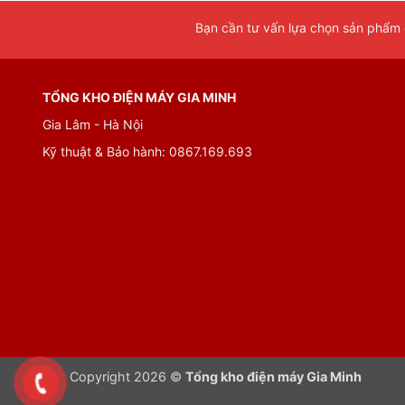
Bạn cần tư vấn lựa chọn sản phẩm đ
TỔNG KHO ĐIỆN MÁY GIA MINH
Gia Lâm - Hà Nội
Kỹ thuật & Bảo hành: 0867.169.693
Copyright 2026 ©
Tổng kho điện máy Gia Minh