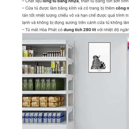
– Chất liệu
lòng tủ bằng nhựa
, thân tủ bằng tôn sơn tĩn
– Cửa tủ được làm bằng kính và có trang bị thêm
công n
tán tốt nhiệt lượng chiếu vô và hạn chế được quá trình t
lạnh và không bị đọng sương trên cánh cửa tủ không là
– Tủ mát Hòa Phát có
dung tích 280 lít
với nhiệt độ ngă