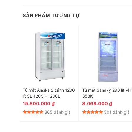
SẢN PHẨM TƯƠNG TỰ
ít LC-
Tủ mát Alaska 2 cánh 1200
Tủ mát Sanaky 290 lít VH
lít SL-12CS – 1200L
358K
* Hình ảnh chỉ mang tính chất minh họa
15.800.000
₫
8.068.000
₫
Tiện ích đi kèm
nh giá
305 đánh giá
501 đánh giá
– Nút điều chỉnh nhiệt độ bên ngoài tủ
giúp người dùng 
tránh làm thất thoát hơi lạnh.
– Đèn LED
được gắn viền xung quanh tủ hỗ trợ cho việc q