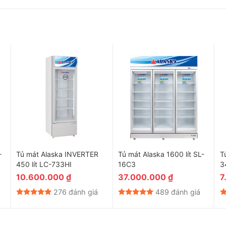
-
Tủ mát Alaska INVERTER
Tủ mát Alaska 1600 lít SL-
T
450 lít LC-733HI
16C3
34
10.600.000
₫
37.000.000
₫
7
276 đánh giá
489 đánh giá
dễ dàng thao tác điều chỉnh nhiệt độ mà không cần mở tủ,
uan sát và lấy thực phẩm tiện lợi.