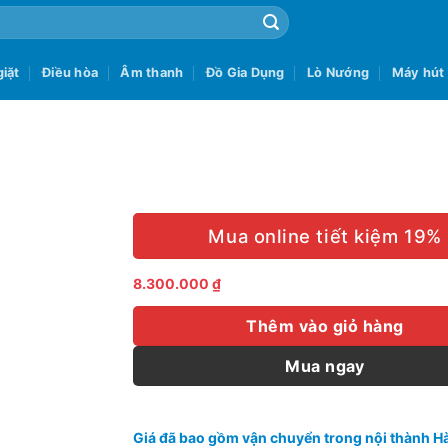
iặt
Điều hòa
Âm thanh
Đồ Gia Dụng
Lò Nướng
Máy hút
Mua online tiết kiệm 19%
8.300.000
₫
Thêm vào giỏ hàng
Mua ngay
Giá đã bao gồm vận chuyển trong nội thành Hà