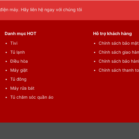
iện máy. Hãy liên hệ ngay với chúng tôi
Danh mục HOT
Hỗ trợ khách hàng
Tivi
Chính sách bảo mật 
Tủ lạnh
Chính sách giao hàn
Điều hòa
Chính sách bảo hành
Máy giặt
Chính sách thanh t
Tủ đông
Máy rửa bát
Tủ chăm sóc quần áo