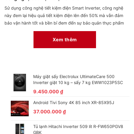
Sử dụng công nghệ tiết kiệm điện Smart Inverter, công nghệ
này đem lại hiệu quả tiết kiệm điện lên đến 50% mà vẫn đảm
bảo vận hành tốt và bền bỉ đem đến sự bảo quản thực phẩm
tuyệt vời cho bạn.
Xem thêm
Máy giặt sấy Electrolux UltimateCare 500
Inverter giặt 10 kg – sấy 7 kg EWW1023P5SC
9.450.000
₫
Android Tivi Sony 4K 85 inch XR-85X95J
37.000.000
₫
Công nghệ No Frost làm lạnh gián tiếp
Tủ lạnh Hitachi Inverter 509 lít R-FW650PGV8
GBK