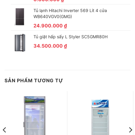
đông dẫn nhiệt nhanh hơn, vận hành êm ái và tiết kiệm điện.
Tủ lạnh Hitachi Inverter 569 Lít 4 cửa
WB640VGV0(GMG)
24.900.000
₫
Tủ giặt hấp sấy L Styler SC5GMR80H
34.500.000
₫
SẢN PHẨM TƯƠNG TỰ
Nhiều tiện ích đi kèm
Bánh xe:
Tủ có trang bị bánh xe thuận tiện cho việc di chuyển
tủ vì tủ đông sở hữu trọng lượng lớn, tủ đông gây nhiều khó
khăn khi vận chuyển.
Đèn LED:
Tủ mát Sanaky được thiết kế với hệ thống đèn LED
dọc theo hông và nóc tủ, chiếu sáng toàn bộ các góc khuất