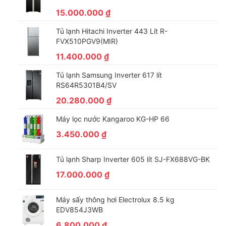
Làm lạnh theo kiểu Nofrost với dàn lạnh gián tiếp nằm trên nóc
15.000.000
₫
tủ có quạt đảo nhiệt đảm bảo nhiệt độ trong tủ luôn đồng đều.
Với công nghệ làm lạnh Nofrost sẽ hoàn toàn không gây ra hiện
Tủ lạnh Hitachi Inverter 443 Lít R-
tượng đóng đá dàn lạnh. Do vậy hạn chế việc người sử dụng
FVX510PGV9(MIR)
phải xả đông khi sử dụng và bảo quản đồ được tốt hơn.
11.400.000
₫
Tủ lạnh Samsung Inverter 617 lít
RS64R5301B4/SV
20.280.000
₫
Máy lọc nước Kangaroo KG-HP 66
3.450.000
₫
Tủ lạnh Sharp Inverter 605 lít SJ-FX688VG-BK
17.000.000
₫
Máy sấy thông hơi Electrolux 8.5 kg
Tiết kiệm điện năng bằng dàn lạnh bằng đồng
EDV854J3WB
Tủ mát Sanaky Dàn lạnh bằng đồng nguyên chất giúp cho tủ
6.800.000
₫