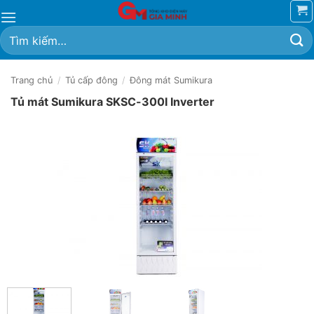
Bỏ
qua
Tìm
nội
kiếm:
dung
Trang chủ
/
Tủ cấp đông
/
Đông mát Sumikura
Tủ mát Sumikura SKSC-300I Inverter