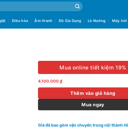
iặt
Điều hòa
Âm thanh
Đồ Gia Dụng
Lò Nướng
Máy hút
Mua online tiết kiệm 19%
4.100.000
₫
Thêm vào giỏ hàng
Mua ngay
Giá đã bao gồm vận chuyển trong nội thành Hà