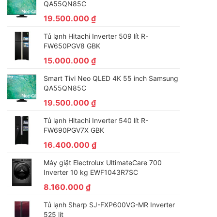
QA55QN85C
19.500.000
₫
Tủ lạnh Hitachi Inverter 509 lít R-
FW650PGV8 GBK
15.000.000
₫
Smart Tivi Neo QLED 4K 55 inch Samsung
QA55QN85C
19.500.000
₫
Tủ lạnh Hitachi Inverter 540 lít R-
FW690PGV7X GBK
16.400.000
₫
Máy giặt Electrolux UltimateCare 700
Inverter 10 kg EWF1043R7SC
8.160.000
₫
Tủ lạnh Sharp SJ-FXP600VG-MR Inverter
525 lít