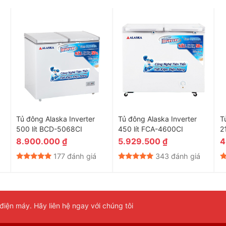
Tủ đông Alaska Inverter
Tủ đông Alaska Inverter
T
500 lít BCD-5068CI
450 lít FCA-4600CI
2
8.900.000
₫
5.929.500
₫
4
177 đánh giá
343 đánh giá
iện máy. Hãy liên hệ ngay với chúng tôi