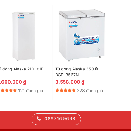
ủ đông Alaska 210 lít IF-
Tủ đông Alaska 350 lít
Tủ đông 
1
BCD-3567N
BCD-30
.600.000
₫
3.558.000
₫
4.359
121 đánh giá
228 đánh giá
0867.16.9693