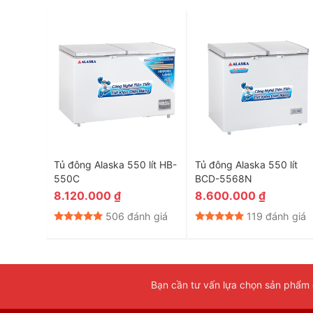
 lít HB-
Tủ đông Alaska 550 lít HB-
Tủ đông Alaska 550 lít
550C
BCD-5568N
8.120.000
₫
8.600.000
₫
nh giá
506 đánh giá
119 đánh giá
Bạn cần tư vấn lựa chọn sản phẩm đ