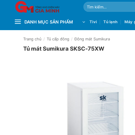
Bỏ
Tìm
qua
kiếm:
nội
DANH MỤC SẢN PHẨM
Tivi
Tủ lạnh
Máy g
dung
Trang chủ
/
Tủ cấp đông
/
Đông mát Sumikura
Tủ mát Sumikura SKSC-75XW