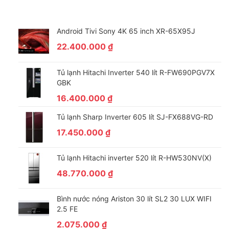
Android Tivi Sony 4K 65 inch XR-65X95J
22.400.000
₫
Tủ lạnh Hitachi Inverter 540 lít R-FW690PGV7X
GBK
16.400.000
₫
Tủ lạnh Sharp Inverter 605 lít SJ-FX688VG-RD
17.450.000
₫
Tủ lạnh Hitachi inverter 520 lít R-HW530NV(X)
48.770.000
₫
Bình nước nóng Ariston 30 lít SL2 30 LUX WIFI
2.5 FE
2.075.000
₫