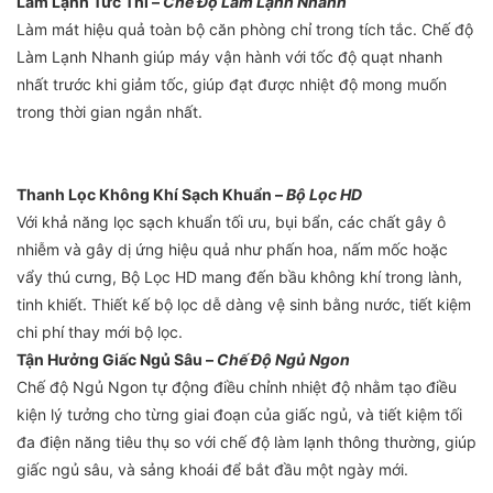
Làm Lạnh Tức Thì –
Chế Độ Làm Lạnh Nhanh
Làm mát hiệu quả toàn bộ căn phòng chỉ trong tích tắc. Chế độ
Làm Lạnh Nhanh giúp máy vận hành với tốc độ quạt nhanh
nhất trước khi giảm tốc, giúp đạt được nhiệt độ mong muốn
trong thời gian ngắn nhất.
Thanh Lọc Không Khí Sạch Khuẩn –
Bộ Lọc HD
Với khả năng lọc sạch khuẩn tối ưu, bụi bẩn, các chất gây ô
nhiễm và gây dị ứng hiệu quả như phấn hoa, nấm mốc hoặc
vẩy thú cưng, Bộ Lọc HD mang đến bầu không khí trong lành,
tinh khiết. Thiết kế bộ lọc dễ dàng vệ sinh bằng nước, tiết kiệm
chi phí thay mới bộ lọc.
Tận Hưởng Giấc Ngủ Sâu –
Chế Độ Ngủ Ngon
Chế độ Ngủ Ngon tự động điều chỉnh nhiệt độ nhằm tạo điều
kiện lý tưởng cho từng giai đoạn của giấc ngủ, và tiết kiệm tối
đa điện năng tiêu thụ so với chế độ làm lạnh thông thường, giúp
giấc ngủ sâu, và sảng khoái để bắt đầu một ngày mới.