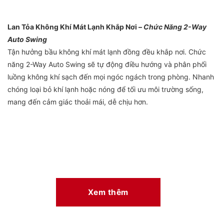
Lan Tỏa Không Khí Mát Lạnh Khắp Nơi –
Chức Năng 2-Way
Auto Swing
Tận hưởng bầu không khí mát lạnh đồng đều khắp nơi. Chức
năng 2-Way Auto Swing sẽ tự động điều hướng và phân phối
luồng không khí sạch đến mọi ngóc ngách trong phòng. Nhanh
chóng loại bỏ khí lạnh hoặc nóng để tối ưu môi trường sống,
mang đến cảm giác thoải mái, dễ chịu hơn.
Bảo Vệ Tối Ưu Bộ Trao Đổi Nhiệt
Công nghệ Chống Ăn Mòn Durafin™ giúp tăng cường hiệu quả
hoạt động của bộ trao đổi nhiệt với chất liệu thiết kế dày và
đặc hơn cùng lớp phủ cải tiến giúp ngăn ngừa tối đa quá trình
ăn mòn. Khả năng tuyệt vời này đã đạt chuẩn kiểm nghiệm sự
Xem thêm
ăn mòn trong môi trường nước biển axit axetic (theo chuẩn
SWAAT) trong hơn 100 ngày.