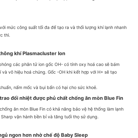
i mức công suất tối đa để tạo ra và thổi lượng khí lạnh nhanh
 thì.
không khí Plasmacluster Ion
phóng các phân tử ion gốc OH- có tính oxy hoá cao sẽ bám
í và vô hiệu hoá chúng. Gốc -OH khi kết hợp với H+ sẽ tạo
 khuẩn, nấm mốc và bụi bẩn có hại cho sức khoẻ.
trao đổi nhiệt được phủ chất chống ăn mòn Blue Fin
u chống ăn mòn Blue Fin có khả năng bảo vệ hệ thống làm lạnh
h Sharp vận hành bền bỉ và tăng tuổi thọ sử dụng.
c ngủ ngon hơn nhờ chế độ Baby Sleep