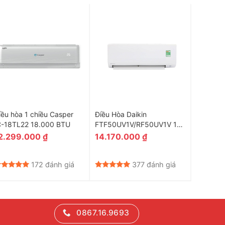
iều hòa 1 chiều Casper
Điều Hòa Daikin
Điều hòa
C-18TL22 18.000 BTU
FTF50UV1V/RF50UV1V 1
Inverter
Chiều 18000Btu
PU12UK
2.299.000
₫
14.170.000
₫
9.990
172 đánh giá
377 đánh giá
0867.16.9693