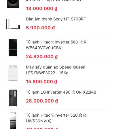
13.000.000
₫
Dàn âm thanh Sony HT-S700RF
5.900.000
₫
Tủ lạnh Hitachi Inverter 569 lít R-
WB640VGV0 (GBK)
24.920.000
₫
Máy sấy quần áo Speed Queen
LES17AWF3022 - 15Kg
15.800.000
₫
Tủ lạnh LG Inverter 496 lít GR-X22MB
28.000.000
₫
Tủ lạnh Hitachi inverter 520 lít R-
HW530NV(X)