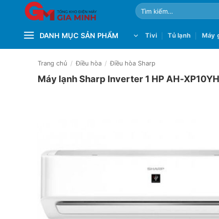
Bỏ
Tìm
qua
kiếm:
nội
DANH MỤC SẢN PHẨM
Tivi
Tủ lạnh
Máy g
dung
Trang chủ
/
Điều hòa
/
Điều hòa Sharp
Máy lạnh Sharp Inverter 1 HP AH-XP10Y