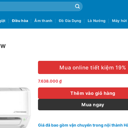
iặt
Điều hòa
Âm thanh
Đồ Gia Dụng
Lò Nướng
Máy hút
HW
Mua online tiết kiệm 19%
7.638.000
₫
Thêm vào giỏ hàng
Mua ngay
Giá đã bao gồm vận chuyển trong nội thành Hà