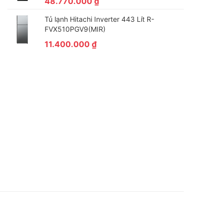
48.770.000
₫
Tủ lạnh Hitachi Inverter 443 Lít R-
FVX510PGV9(MIR)
11.400.000
₫