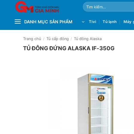
Bỏ
Tìm
qua
kiếm:
nội
DANH MỤC SẢN PHẨM
Tivi
Tủ lạnh
Máy g
dung
Trang chủ
/
Tủ cấp đông
/
Tủ đông Alaska
TỦ ĐÔNG ĐỨNG ALASKA IF-350G