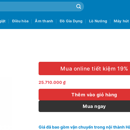
iặt
Điều hòa
Âm thanh
Đồ Gia Dụng
Lò Nướng
Máy hút
Mua online tiết kiệm 19%
25.710.000
₫
Thêm vào giỏ hàng
Mua ngay
Giá đã bao gồm vận chuyển trong nội thành Hà