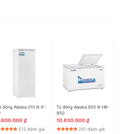
ủ đông Alaska 210 lít IF-
Tủ đông Alaska 950 lít HB-
Tủ đông 
1
950
500N
.600.000
₫
10.630.000
₫
6.790
512 đánh giá
261 đánh giá