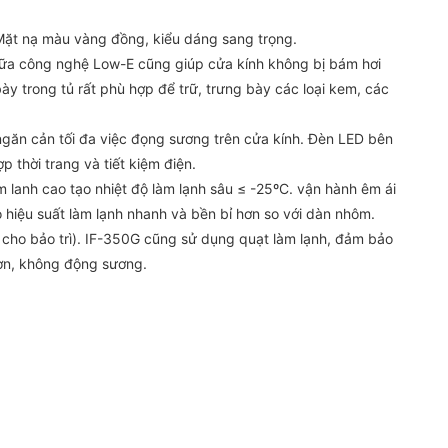
.Mặt nạ màu vàng đồng, kiểu dáng sang trọng.
n nữa công nghệ Low-E cũng giúp cửa kính không bị bám hơi
y trong tủ rất phù hợp để trữ, trưng bày các loại kem, các
ngăn cản tối đa việc đọng sương trên cửa kính. Đèn LED bên
 thời trang và tiết kiệm điện.
 lanh cao tạo nhiệt độ làm lạnh sâu ≤ -25ºC. vận hành êm ái
hiệu suất làm lạnh nhanh và bền bỉ hơn so với dàn nhôm.
n cho bảo trì). IF-350G cũng sử dụng quạt làm lạnh, đảm bảo
hơn, không động sương.