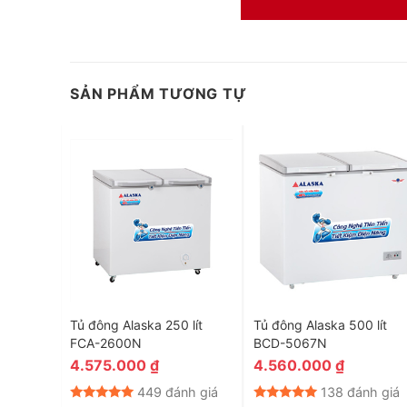
SẢN PHẨM TƯƠNG TỰ
 lít
Tủ đông Alaska 250 lít
Tủ đông Alaska 500 lít
FCA-2600N
BCD-5067N
4.575.000
₫
4.560.000
₫
nh giá
449 đánh giá
138 đánh giá