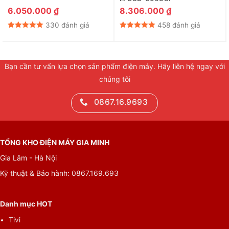
6.050.000
₫
8.306.000
₫
330 đánh giá
458 đánh giá
Bạn cần tư vấn lựa chọn sản phẩm điện máy. Hãy liên hệ ngay với
chúng tôi
0867.16.9693
TỔNG KHO ĐIỆN MÁY GIA MINH
Gia Lâm - Hà Nội
Kỹ thuật & Bảo hành: 0867.169.693
Danh mục HOT
Tivi