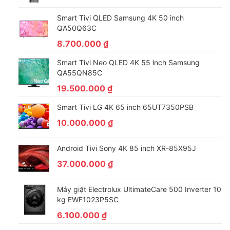
Smart Tivi QLED Samsung 4K 50 inch
QA50Q63C
8.700.000
₫
Smart Tivi Neo QLED 4K 55 inch Samsung
QA55QN85C
19.500.000
₫
Smart Tivi LG 4K 65 inch 65UT7350PSB
10.000.000
₫
Android Tivi Sony 4K 85 inch XR-85X95J
37.000.000
₫
Máy giặt Electrolux UltimateCare 500 Inverter 10
kg EWF1023P5SC
6.100.000
₫