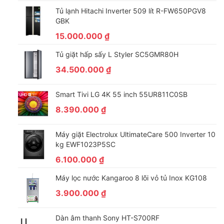
Tủ lạnh Hitachi Inverter 509 lít R-FW650PGV8
GBK
15.000.000
₫
Tủ giặt hấp sấy L Styler SC5GMR80H
34.500.000
₫
Smart Tivi LG 4K 55 inch 55UR811C0SB
8.390.000
₫
Máy giặt Electrolux UltimateCare 500 Inverter 10
kg EWF1023P5SC
6.100.000
₫
Máy lọc nước Kangaroo 8 lõi vỏ tủ Inox KG108
3.900.000
₫
Dàn âm thanh Sony HT-S700RF