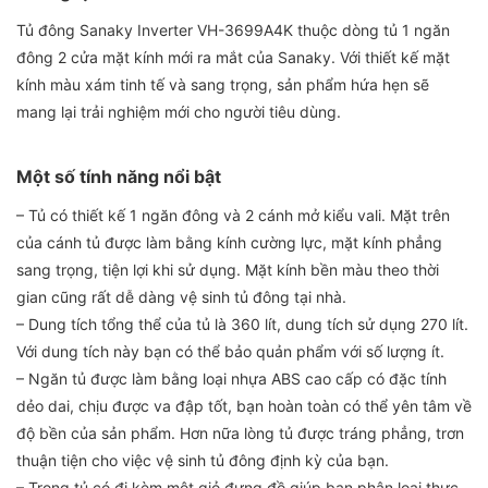
Tủ đông Sanaky Inverter VH-3699A4K thuộc dòng tủ 1 ngăn
đông 2 cửa mặt kính mới ra mắt của Sanaky. Với thiết kế mặt
kính màu xám tinh tế và sang trọng, sản phẩm hứa hẹn sẽ
mang lại trải nghiệm mới cho người tiêu dùng.
Một số tính năng nổi bật
– Tủ có thiết kế 1 ngăn đông và 2 cánh mở kiểu vali. Mặt trên
của cánh tủ được làm bằng kính cường lực, mặt kính phẳng
sang trọng, tiện lợi khi sử dụng. Mặt kính bền màu theo thời
gian cũng rất dễ dàng vệ sinh tủ đông tại nhà.
– Dung tích tổng thể của tủ là 360 lít, dung tích sử dụng 270 lít.
Với dung tích này bạn có thể bảo quản phẩm với số lượng ít.
– Ngăn tủ được làm bằng loại nhựa ABS cao cấp có đặc tính
dẻo dai, chịu được va đập tốt, bạn hoàn toàn có thể yên tâm về
độ bền của sản phẩm. Hơn nữa lòng tủ được tráng phẳng, trơn
thuận tiện cho việc vệ sinh tủ đông định kỳ của bạn.
– Trong tủ có đi kèm một giỏ đựng đồ giúp bạn phân loại thực