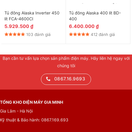
Tủ đông Alaska Inverter 450
Tủ đông Alaska 400 lít BD-
lít FCA-4600CI
400
5.929.500
₫
6.400.000
₫
103 đánh giá
412 đánh giá
Bạn cần tư vấn lựa chọn sản phẩm điện máy. Hãy liên hệ ngay với
chúng tôi
0867.16.9693
TỔNG KHO ĐIỆN MÁY GIA MINH
Gia Lâm - Hà Nội
Kỹ thuật & Bảo hành: 0867.169.693