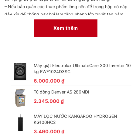
– Nếu bảo quản các thực phẩm lỏng nên để trong hộp có nắp
đậy kín để chống bay hơi làm tăng nhanh lớp tuyết tan bám
trên giàn lạnh.
Xem thêm
– Không để trong tủ các chất axit -bazo gây ăn mòn tủ (đặc
biệt các chất chay nổ tủ lạnh làm bằng nhôm dẫn đến mất
gas).
Máy giặt Electrolux UltimateCare 300 Inverter 10
kg EWF1024D3SC
6.000.000
₫
Tủ đông Denver AS 286MDI
2.345.000
₫
MÁY LỌC NƯỚC KANGAROO HYDROGEN
KG100HC2
3.490.000
₫