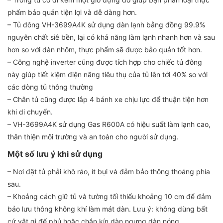
phẩm bảo quản tiện lợi và dễ dàng hơn.
– Tủ đông VH-3699A4K sử dụng dàn lạnh bằng đồng 99.9%
nguyên chất siê bền, lại có khả năng làm lạnh nhanh hơn và sau
hơn so với dàn nhôm, thực phẩm sẽ được bảo quản tốt hơn.
– Công nghệ inverter cũng được tích hợp cho chiếc tủ đông
này giúp tiết kiệm điện năng tiêu thụ của tủ lên tới 40% so với
các dòng tủ thông thường
– Chân tủ cũng được lắp 4 bánh xe chịu lực để thuận tiện hơn
khi di chuyển.
– VH-3699A4K sử dụng Gas R600A có hiệu suất làm lạnh cao,
thân thiện môi trường và an toàn cho người sử dụng.
Một số lưu ý khi sử dụng
– Nơi đặt tủ phải khô ráo, ít bụi và đảm bảo thông thoáng phía
sau.
– Khoảng cách giữ tủ và tường tối thiểu khoảng 10 cm để đảm
bảo lưu thông không khí làm mát dàn. Lưu ý: không dùng bất
cứ vật gì để phủ hoặc chắn kín dàn ngưng dàn nóng.