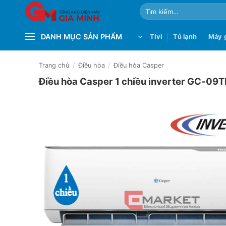
Bỏ
Tìm
qua
kiếm:
nội
DANH MỤC SẢN PHẨM
Tivi
Tủ lạnh
Máy g
dung
Trang chủ
/
Điều hòa
/
Điều hòa Casper
Điều hòa Casper 1 chiều inverter GC-09