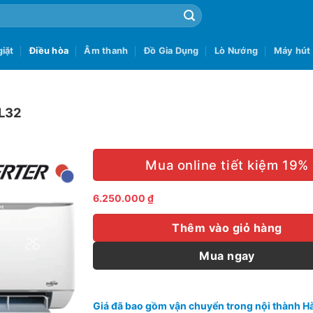
iặt
Điều hòa
Âm thanh
Đồ Gia Dụng
Lò Nướng
Máy hút
TL32
Mua online tiết kiệm 19%
6.250.000
₫
Thêm vào giỏ hàng
Mua ngay
Giá đã bao gồm vận chuyển trong nội thành Hà