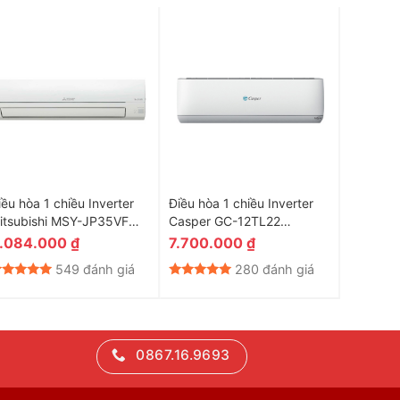
iều hòa 1 chiều Inverter
Điều hòa 1 chiều Inverter
Điều hò
itsubishi MSY-JP35VF
Casper GC-12TL22
9000BTU 
2.000BTU
12000BTU
APS/AP
.084.000
₫
7.700.000
₫
6.300
549 đánh giá
280 đánh giá
0867.16.9693