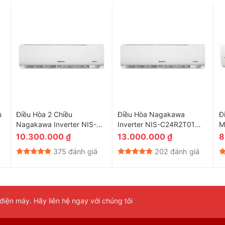
u
Điều Hòa 2 Chiều
Điều Hòa Nagakawa
Đ
Nagakawa Inverter NIS-
Inverter NIS-C24R2T01
M
A18R2T01 18000 BTU
24000 BTU
1
10.300.000
₫
13.000.000
₫
8
375 đánh giá
202 đánh giá
iện máy. Hãy liên hệ ngay với chúng tôi