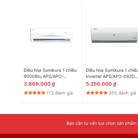
 1 chiều
Điều hòa Sumikura 1 chiều
Điều hòa Sumikura 1 chiề
-180DC
9000Btu APS/APO-
Inverter APS/APO-092DC
092Titan-A
9.000BTU
3.869.000
₫
5.250.000
₫
nh giá
113 đánh giá
355 đánh giá
Bạn cần tư vấn lựa chọn sản phẩm đ