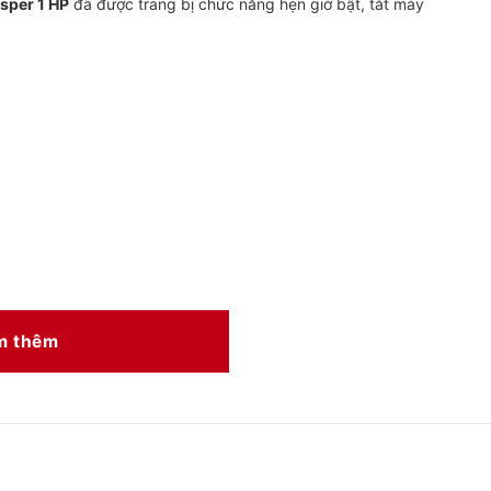
sper 1 HP
đã được trang bị chức năng hẹn giờ bật, tắt máy
m thêm